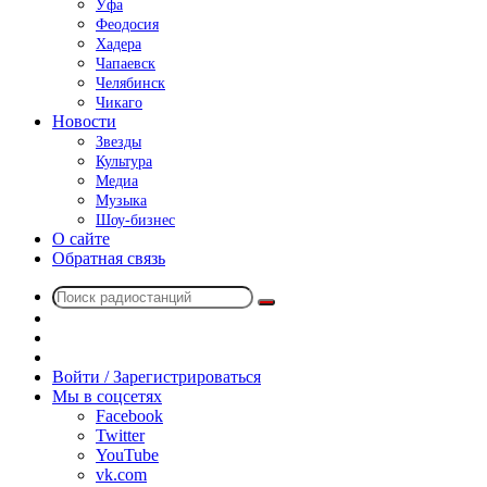
Уфа
Феодосия
Хадера
Чапаевск
Челябинск
Чикаго
Новости
Звезды
Культура
Медиа
Музыка
Шоу-бизнес
О сайте
Обратная связь
Поиск
Switch
радиостанций
skin
Sidebar
Случайное
радио
Войти / Зарегистрироваться
Мы в соцсетях
Facebook
Twitter
YouTube
vk.com