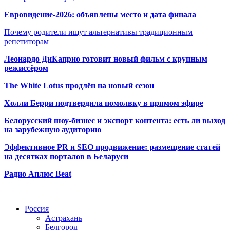
Евровидение-2026: объявлены место и дата финала
Почему родители ищут альтернативы традиционным
репетиторам
Леонардо ДиКаприо готовит новый фильм с крупным
режиссёром
The White Lotus продлён на новый сезон
Холли Берри подтвердила помолвк
у в прямом эфире
Белорусский шоу-бизнес и экспорт контента: есть ли выход
на зарубежную аудиторию
Эффективное PR и SEO продвижение:
размещение статей
на десятках порталов в Беларуси
Радио Аплюс Beat
Радио по странам
Россия
Астрахань
Белгород