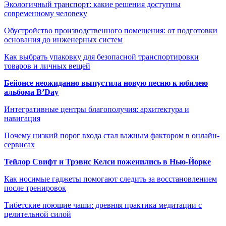
Экологичный транспорт: какие решения доступны
современному человеку
Обустройство производственного помещения: от подготовки
основания до инженерных систем
Как выбрать упаковку для безопасной транспортировки
товаров и личных вещей
Бейонсе неожиданно выпустила новую песню к юбилею
альбома B’Day
Интегративные центры благополучия: архитектура и
навигация
Почему низкий порог входа стал важным фактором в онлайн-
сервисах
Тейлор Свифт и Трэвис Келси поженились в Нью-Йорке
Как носимые гаджеты помогают следить за восстановлением
после тренировок
Тибетские поющие чаши: древняя практика медитации с
целительной силой