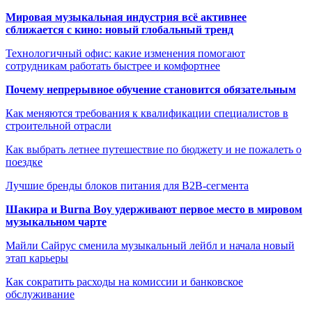
Мировая музыкальная индустрия всё активнее
сближается с кино: новый глобальный тренд
Технологичный офис: какие изменения помогают
сотрудникам работать быстрее и комфортнее
Почему непрерывное обучение становится обязательным
Как меняются требования к квалификации специалистов в
строительной отрасли
Как выбрать летнее путешествие по бюджету и не пожалеть о
поездке
Лучшие бренды блоков питания для B2B-сегмента
Шакира и Burna Boy удерживают первое место в мировом
музыкальном чарте
Майли Сайрус сменила музыкальный лейбл и начала новый
этап карьеры
Как сократить расходы на комиссии и банковское
обслуживание