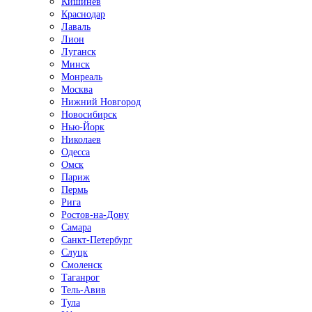
Кишинёв
Краснодар
Лаваль
Лион
Луганск
Минск
Монреаль
Москва
Нижний Новгород
Новосибирск
Нью-Йорк
Николаев
Одесса
Омск
Париж
Пермь
Рига
Ростов-на-Дону
Самара
Санкт-Петербург
Слуцк
Смоленск
Таганрог
Тель-Авив
Тула