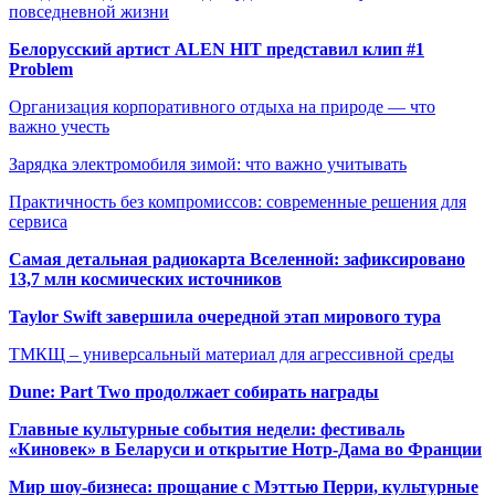
повседневной жизни
Белорусский артист ALEN HIT представил клип #1
Problem
Организация корпоративного отдыха на природе — что
важно учесть
Зарядка электромобиля зимой: что важно учитывать
Практичность без компромиссов: современные решения для
сервиса
Самая детальная радиокарта Вселенной: зафиксировано
13,7 млн космических источников
Taylor Swift завершила очередной этап мирового тура
ТМКЩ – универсальный материал для агрессивной среды
Dune: Part Two продолжает собирать награды
Главные культурные события недели: фестиваль
«Киновек» в Беларуси и открытие Нотр-Дама во Франции
Мир шоу-бизнеса: прощание с Мэттью Перри, культурные