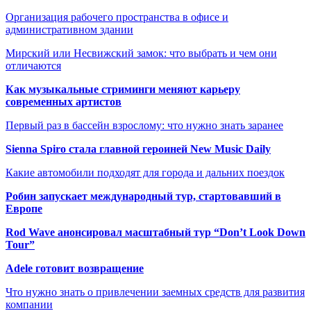
Организация рабочего пространства в офисе и
административном здании
Мирский или Несвижский замок: что выбрать и чем они
отличаются
Как музыкальные стриминги меняют карьеру
современных артистов
Первый раз в бассейн взрослому: что нужно знать заранее
Sienna Spiro стала главной героиней New Music Daily
Какие автомобили подходят для города и дальних поездок
Робин запускает международный тур, стартовавший в
Европе
Rod Wave анонсировал масштабный тур “Don’t Look Down
Tour”
Adele готовит возвращение
Что нужно знать о привлечении заемных средств для развития
компании