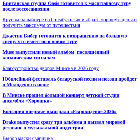
Британская группа Oasis готовится к масштабному туру
после воссоединения
Круизы на лайнере из Стамбула: как выбрать маршрут, цены и
получить максимум от путешествия
Джастин Бибер готовится к возвращению на большую
сцену: что известно о новом туре
Muse выпустили новый альбом, посвящённый
космическим сигналам
Благоустройство дворов Минска в 2026 году
Юбилейный фестиваль беларуской песни и поэзии пройдет
в Молодечно в июне
В Минске прошёл большой концерт детской студии
ансамбля «Хорошки»
Болгария впервые выиграла «Евровидение-2026»
Drake выпустил сразу три альбома и вызвал мировой
резонанс в музыкальной индустрии
Выбор маски сварщика