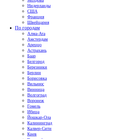
Молдова
Нидерланды
США
Франция
Швейцария
По городам
Алма-Ата
Амстердам
Ареццо
Астрахань
Баар
Белгород
Березники
Берлин
Борисовка
Вильнюс
Винница
Волгоград
Воронеж
Гомель
Ибица
Йошкар-Ола
Калининград
Калвер-Сити
Киев