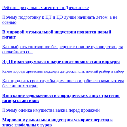
Рейтинг ритуальных агентств в Дзержинске
Почему подготовку к ЦТ и ЦЭ лучше начинать летом, а не
осенью
В мировой музыкальной индустрии появится новый
гигант
Как выбрать снотворное без рецепта: полное руководство для
спокойного сна
Эд Ширан задумался о паузе после нового этапа карьеры
Какие породы древесины подходят для доски пола: полный разбор и выбор
Как продлить срок службы домашнего и рабочего компьютера
без лишних затрат
Взыскание задолженности с юридических лиц: стратегия
возврата активов
Почему оценка имущества важна перед продажей
Мировая музыкальная индустрия ускоряет переход к
эпохе глобальных туров