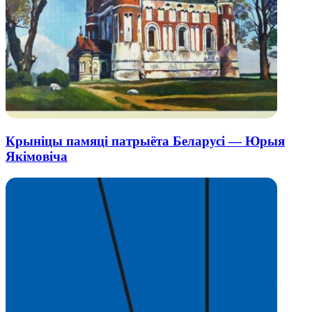
Крыніцы памяці патрыёта Беларусі — Юрыя
Якімовіча