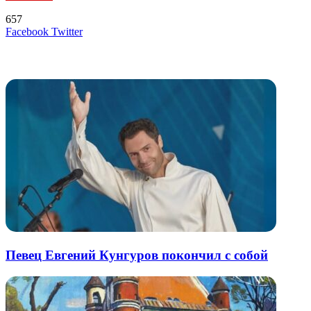
657
LinkedIn
Tumblr
Reddit
Вконтакте
Одноклассники
Skype
Messenger
Messenger
WhatsApp
Telegram
Viber
Line
Поделиться
Печатать
Facebook
Twitter
через
электронную
Похожие радио
почту
Певец Евгений Кунгуров покончил с собой