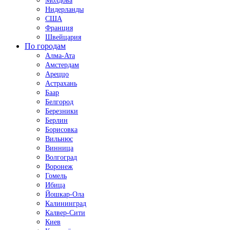
Молдова
Нидерланды
США
Франция
Швейцария
По городам
Алма-Ата
Амстердам
Ареццо
Астрахань
Баар
Белгород
Березники
Берлин
Борисовка
Вильнюс
Винница
Волгоград
Воронеж
Гомель
Ибица
Йошкар-Ола
Калининград
Калвер-Сити
Киев