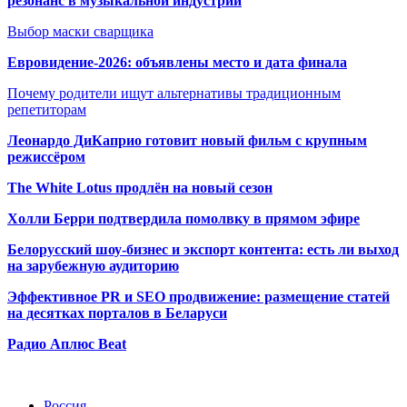
резонанс в музыкальной индустрии
Выбор маски сварщика
Евровидение-2026: объявлены место и дата финала
Почему родители ищут альтернативы традиционным
репетиторам
Леонардо ДиКаприо готовит новый фильм с крупным
режиссёром
The White Lotus продлён на новый сезон
Холли Берри подтвердила помолвк
у в прямом эфире
Белорусский шоу-бизнес и экспорт контента: есть ли выход
на зарубежную аудиторию
Эффективное PR и SEO продвижение:
размещение статей
на десятках порталов в Беларуси
Радио Аплюс Beat
Радио по странам
Россия