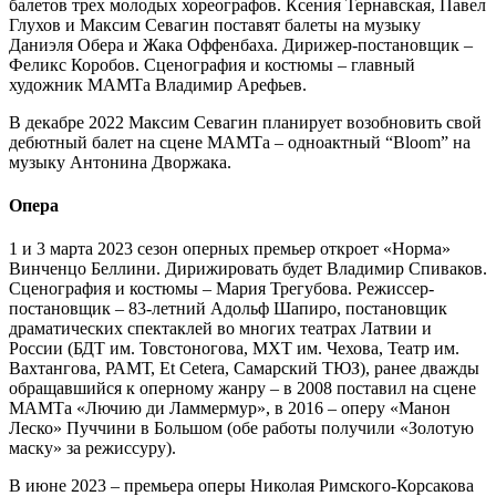
балетов трех молодых хореографов. Ксения Тернавская, Павел
Глухов и Максим Севагин поставят балеты на музыку
Даниэля Обера и Жака Оффенбаха. Дирижер-постановщик –
Феликс Коробов. Сценография и костюмы – главный
художник МАМТа Владимир Арефьев.
В декабре 2022 Максим Севагин планирует возобновить свой
дебютный балет на сцене МАМТа – одноактный “Bloom” на
музыку Антонина Дворжака.
Опера
1 и 3 марта 2023 сезон оперных премьер откроет «Норма»
Винченцо Беллини. Дирижировать будет Владимир Спиваков.
Сценография и костюмы – Мария Трегубова. Режиссер-
постановщик – 83-летний Адольф Шапиро, постановщик
драматических спектаклей во многих театрах Латвии и
России (БДТ им. Товстоногова, МХТ им. Чехова, Театр им.
Вахтангова, РАМТ, Et Cetera, Самарский ТЮЗ), ранее дважды
обращавшийся к оперному жанру – в 2008 поставил на сцене
МАМТа «Лючию ди Ламмермур», в 2016 – оперу «Манон
Леско» Пуччини в Большом (обе работы получили «Золотую
маску» за режиссуру).
В июне 2023 – премьера оперы Николая Римского-Корсакова