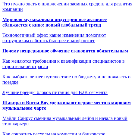
Что нужно знать о привлечении заемных средств для развития
компании
Мировая музыкальная индустрия всё активнее
сближается с кино: новый глобальный тренд
Технологичный офис: какие изменения помогают
сотрудникам работать быстрее и комфортнее
Почему непрерывное обучение становится обязательным
Как меняются требования к квалификации специалистов в
строительной отрасли
Как выбрать летнее путешествие по бюджету и не пожалеть о
поездке
Лучшие бренды блоков питания для B2B-сегмента
Шакира и Burna Boy удерживают первое место в мировом
музыкальном чарте
Майли Сайрус сменила музыкальный лейбл и начала новый
этап карьеры
Как сократить расходы на комиссии и банковское