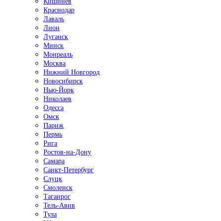
Кишинёв
Краснодар
Лаваль
Лион
Луганск
Минск
Монреаль
Москва
Нижний Новгород
Новосибирск
Нью-Йорк
Николаев
Одесса
Омск
Париж
Пермь
Рига
Ростов-на-Дону
Самара
Санкт-Петербург
Слуцк
Смоленск
Таганрог
Тель-Авив
Тула