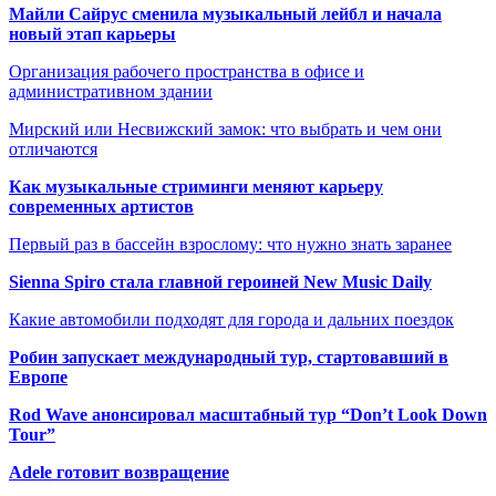
Майли Сайрус сменила музыкальный лейбл и начала
новый этап карьеры
Организация рабочего пространства в офисе и
административном здании
Мирский или Несвижский замок: что выбрать и чем они
отличаются
Как музыкальные стриминги меняют карьеру
современных артистов
Первый раз в бассейн взрослому: что нужно знать заранее
Sienna Spiro стала главной героиней New Music Daily
Какие автомобили подходят для города и дальних поездок
Робин запускает международный тур, стартовавший в
Европе
Rod Wave анонсировал масштабный тур “Don’t Look Down
Tour”
Adele готовит возвращение