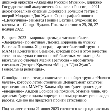
дирижер оркестра «Академия Русской Музыки», дирижер
Государственной академической капеллы России, в 2021
дебютировал как оперный дирижер в Большом театре с
оперой Моцарта «Дон Жуан». Сценографией нового
«Щелкунчика» займется Полина Бахтина, художник по
костюмам – Сандра Вудалл. Показы состоятся 25, 26, 27
ноября 2022.
В апреле 2023 – мировая премьера часового балета
«Зазеркалье» по мотивам Льюиса Кэрролла на музыку
Василия Пешкова. Хореограф – артист балетной труппы
МАМТа Константин Семенов, который пока в этом качестве
точечно выступал с постановкой балетных миниатюр. За
визуальную отвечает Мария Трегубова – оформитель
спектакля Дмитрия Крымова «Моцарт “Дон Жуан”.
Генеральная репетиция».
С ноября в состав театра окончательно войдет труппа «Нового
балета», которую летом столичный Департамент культуры
присоединил к МАМТу. Каким образом будет происходить
«внедрение» Андрей Борисов не пояснил, отметив лишь, что
артистам будут созданы «предельно комфортные» условия для
работы, однако им предстоит пройти аттестацию.
Под занавес сезона 21 июня 2023 состоится вечер одноактных