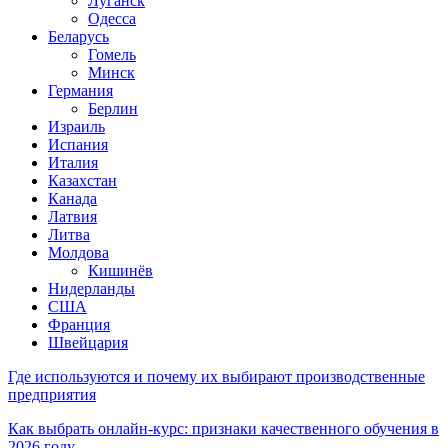
Луганск
Одесса
Беларусь
Гомель
Минск
Германия
Берлин
Израиль
Испания
Италия
Казахстан
Канада
Латвия
Литва
Молдова
Кишинёв
Нидерланды
США
Франция
Швейцария
Где используются и почему их выбирают производственные
предприятия
Как выбрать онлайн-курс: признаки качественного обучения в
2026 году