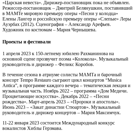
«Царская невеста». Дирижер-постановщик пока не объявлен.
Режиссер-постановщик – Дмитрий Белянушкин, поставивший
в МАМТе мировую премьеру оперы «Песни у колодца»
Елены Лангер и российскую премьеру оперы «Слепые» Леры
Ауэрбах (2012). Сценография – Александр Арефьев.
Художник по костюмам – Мария Чернышева.
Проекты и фестивали
1 апреля 2023 к 150-летнему юбилею Рахманинова на
основной сцене прозвучит поэма «Колокола». Музыкальный
руководитель и дирижер – Феликс Коробов.
В течение сезона в атриуме солисты МАМТа и барочный
консорт Tempo Restauro сыграют цикл концертов “Musica
Antica”, в программе каждого вечера – тематическая лекция и
музыкальная часть. Ноябрь 2022 – программа «Дом Медичи.
Процветающие искусства». Декабрь 2022 – «Песни
рождества». Март-апрель 2023 – «Пророки и апостолы».
Июнь 2023 – «Закат династии Стюартов». Музыкальный
руководитель и дирижер концертов – Мария Максимчук.
11-22 января 2023 состоится Международный конкурс
вокалистов Хиблы Герзмава.