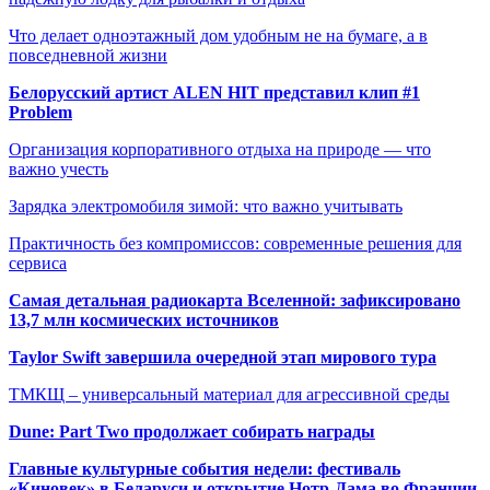
Что делает одноэтажный дом удобным не на бумаге, а в
повседневной жизни
Белорусский артист ALEN HIT представил клип #1
Problem
Организация корпоративного отдыха на природе — что
важно учесть
Зарядка электромобиля зимой: что важно учитывать
Практичность без компромиссов: современные решения для
сервиса
Самая детальная радиокарта Вселенной: зафиксировано
13,7 млн космических источников
Taylor Swift завершила очередной этап мирового тура
ТМКЩ – универсальный материал для агрессивной среды
Dune: Part Two продолжает собирать награды
Главные культурные события недели: фестиваль
«Киновек» в Беларуси и открытие Нотр-Дама во Франции