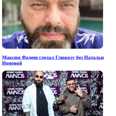
Максим Фадеев сделал Глюкозу без Натальи
Ионовой