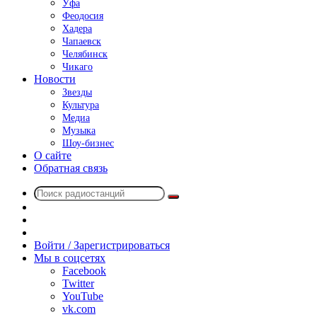
Уфа
Феодосия
Хадера
Чапаевск
Челябинск
Чикаго
Новости
Звезды
Культура
Медиа
Музыка
Шоу-бизнес
О сайте
Обратная связь
Поиск
Switch
радиостанций
skin
Sidebar
Случайное
радио
Войти / Зарегистрироваться
Мы в соцсетях
Facebook
Twitter
YouTube
vk.com