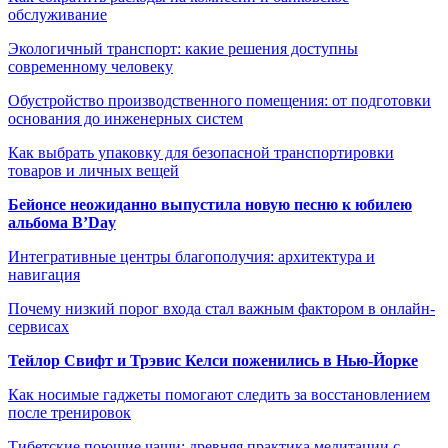
обслуживание
Экологичный транспорт: какие решения доступны
современному человеку
Обустройство производственного помещения: от подготовки
основания до инженерных систем
Как выбрать упаковку для безопасной транспортировки
товаров и личных вещей
Бейонсе неожиданно выпустила новую песню к юбилею
альбома B’Day
Интегративные центры благополучия: архитектура и
навигация
Почему низкий порог входа стал важным фактором в онлайн-
сервисах
Тейлор Свифт и Трэвис Келси поженились в Нью-Йорке
Как носимые гаджеты помогают следить за восстановлением
после тренировок
Тибетские поющие чаши: древняя практика медитации с