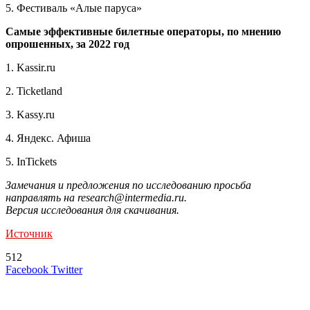
5. Фестиваль «Алые паруса»
Самые эффективные билетные операторы, по мнению
опрошенных, за 2022 год
1. Kassir.ru
2. Ticketland
3. Kassy.ru
4. Яндекс. Афиша
5. InTickets
Замечания и предложения по исследованию просьба
направлять на research@intermedia.ru.
Версия исследования для скачивания.
Источник
512
LinkedIn
Tumblr
Reddit
Вконтакте
Одноклассники
Skype
Messenger
Messenger
WhatsApp
Telegram
Viber
Line
Поделиться
Печатать
Facebook
Twitter
через
электронную
Похожие радио
почту