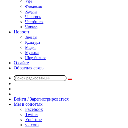
Уфа
Феодосия
Хадера
Чапаевск
Челябинск
Чикаго
Новости
Звезды
Культура
Медиа
Музыка
Шоу-бизнес
О сайте
Обратная связь
Поиск
Switch
радиостанций
skin
Sidebar
Случайное
радио
Войти / Зарегистрироваться
Мы в соцсетях
Facebook
Twitter
YouTube
vk.com