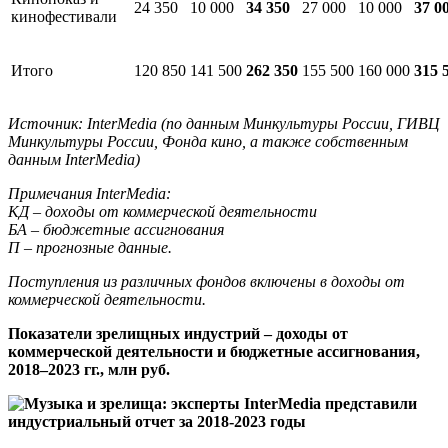
24 350
10 000
34 350
27 000
10 000
37 0
кинофестивали
Итого
120 850
141 500
262 350
155 500
160 000
315 
Источник: InterMedia (по данным Минкультуры России, ГИВЦ
Минкультуры России, Фонда кино, а также собственным
данным InterMedia)
Примечания InterMedia:
КД – доходы от коммерческой деятельности
БА – бюджетные ассигнования
П – прогнозные данные.
Поступления из различных фондов включены в доходы от
коммерческой деятельности.
Показатели зрелищных индустрий – доходы от
коммерческой деятельности и бюджетные ассигнования,
2018–2023 гг., млн руб.