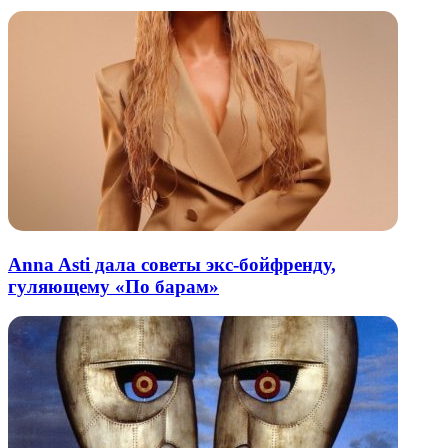
Anna Asti дала советы экс-бойфренду,
гуляющему «По барам»