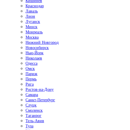
Кишинёв
Краснодар
Лаваль
Лион
Луганск
Минск
Монреаль
Москва
Нижний Новгород
Новосибирск
Нью-Йорк
Николаев
Одесса
Омск
Париж
Пермь
Рига
Ростов-на-Дону
Самара
Санкт-Петербург
Слуцк
Смоленск
Таганрог
Тель-Авив
Тула