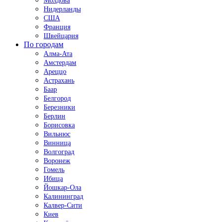
Молдова
Нидерланды
США
Франция
Швейцария
По городам
Алма-Ата
Амстердам
Ареццо
Астрахань
Баар
Белгород
Березники
Берлин
Борисовка
Вильнюс
Винница
Волгоград
Воронеж
Гомель
Ибица
Йошкар-Ола
Калининград
Калвер-Сити
Киев