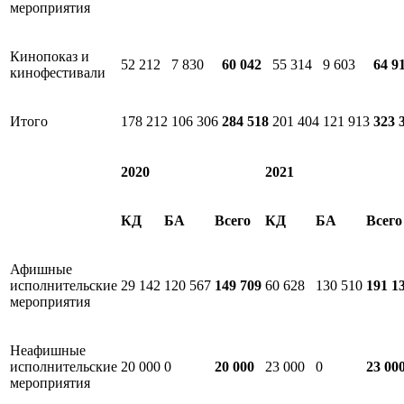
мероприятия
Кинопоказ и
52 212
7 830
60 042
55 314
9 603
64 9
кинофестивали
Итого
178 212
106 306
284 518
201 404
121 913
323 
2020
2021
КД
БА
Всего
КД
БА
Всего
Афишные
исполнительские
29 142
120 567
149 709
60 628
130 510
191 1
мероприятия
Неафишные
исполнительские
20 000
0
20 000
23 000
0
23 00
мероприятия