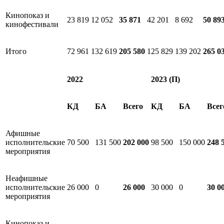
Кинопоказ и
23 819
12 052
35 871
42 201
8 692
50 89
кинофестивали
Итого
72 961
132 619
205 580
125 829
139 202
265 0
2022
2023 (П)
КД
БА
Всего
КД
БА
Всег
Афишные
исполнительские
70 500
131 500
202 000
98 500
150 000
248 
мероприятия
Неафишные
исполнительские
26 000
0
26 000
30 000
0
30 0
мероприятия
Кинопоказ и