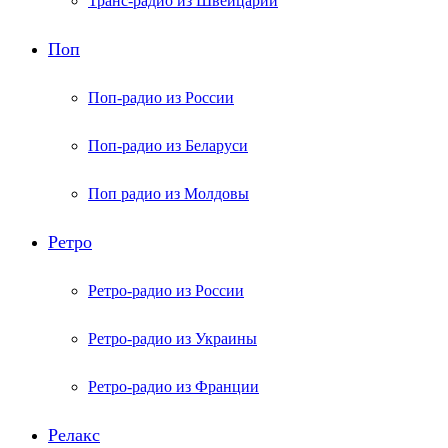
Транс-радио из Швейцарии
Поп
Поп-радио из России
Поп-радио из Беларуси
Поп радио из Молдовы
Ретро
Ретро-радио из России
Ретро-радио из Украины
Ретро-радио из Франции
Релакс