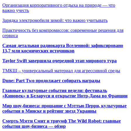
Организация корпоративного отдыха на природе — что
важно учесть
Зарядка электромобиля зимой: что важно учитывать
Практичность без компромиссов: современные решения для
сервиса
Самая детальная радиокарта Вселенной: зафиксировано
13,7 млн космических источников
Taylor Swift завершила очередной этап мирового тура
ТМКЩ – универсальный материал для агрессивной среды
Dune: Part Two продолжает собирать награды
Главные культурные события недели: фестиваль
«Киновек» в Беларуси и открытие Нотр-Дама во Франции
Мир шоу-бизнеса: прощание с Мэттью Перри, культурные
события в Минске и рейтинг звезд Украины
Смерть Мэгги Смит и триумф The Wild Robot: главные
события шоу-бизнеса — обзор