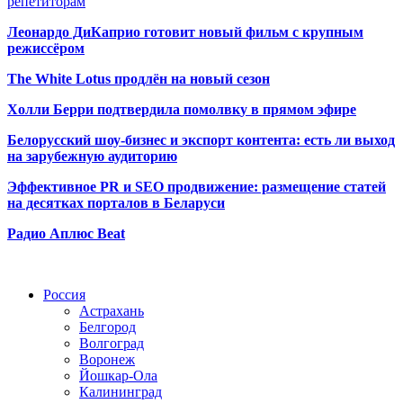
репетиторам
Леонардо ДиКаприо готовит новый фильм с крупным
режиссёром
The White Lotus продлён на новый сезон
Холли Берри подтвердила помолвк
у в прямом эфире
Белорусский шоу-бизнес и экспорт контента: есть ли выход
на зарубежную аудиторию
Эффективное PR и SEO продвижение:
размещение статей
на десятках порталов в Беларуси
Радио Аплюс Beat
Радио по странам
Россия
Астрахань
Белгород
Волгоград
Воронеж
Йошкар-Ола
Калининград