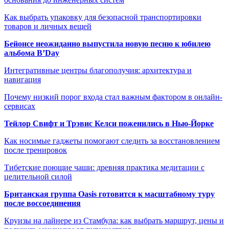
Как выбрать упаковку для безопасной транспортировки
товаров и личных вещей
Бейонсе неожиданно выпустила новую песню к юбилею
альбома B’Day
Интегративные центры благополучия: архитектура и
навигация
Почему низкий порог входа стал важным фактором в онлайн-
сервисах
Тейлор Свифт и Трэвис Келси поженились в Нью-Йорке
Как носимые гаджеты помогают следить за восстановлением
после тренировок
Тибетские поющие чаши: древняя практика медитации с
целительной силой
Британская группа Oasis готовится к масштабному туру
после воссоединения
Круизы на лайнере из Стамбула: как выбрать маршрут, цены и