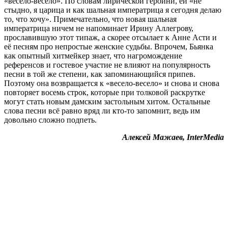
«весело-весело». По словам лирической героини, ей «не
стыдно, я царица и как шальная императрица я сегодня делаю
то, что хочу». Примечательно, что новая шальная
императрица ничем не напоминает Ирину Аллегрову,
прославившую этот типаж, а скорее отсылает к Анне Асти и
её песням про непростые женские судьбы. Впрочем, Бьянка
как опытный хитмейкер знает, что нагромождение
референсов и гостевое участие не влияют на популярность
песни в той же степени, как запоминающийся припев.
Поэтому она возвращается к «весело-весело» и снова и снова
повторяет восемь строк, которые при толковой раскрутке
могут стать новым дамским застольным хитом. Остальные
слова песни всё равно вряд ли кто-то запомнит, ведь им
довольно сложно подпеть.
Алексей Мажаев, InterMedia