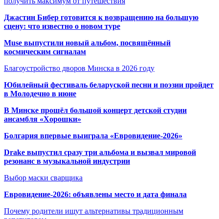
получить максимум от путешествия
Джастин Бибер готовится к возвращению на большую
сцену: что известно о новом туре
Muse выпустили новый альбом, посвящённый
космическим сигналам
Благоустройство дворов Минска в 2026 году
Юбилейный фестиваль беларуской песни и поэзии пройдет
в Молодечно в июне
В Минске прошёл большой концерт детской студии
ансамбля «Хорошки»
Болгария впервые выиграла «Евровидение-2026»
Drake выпустил сразу три альбома и вызвал мировой
резонанс в музыкальной индустрии
Выбор маски сварщика
Евровидение-2026: объявлены место и дата финала
Почему родители ищут альтернативы традиционным