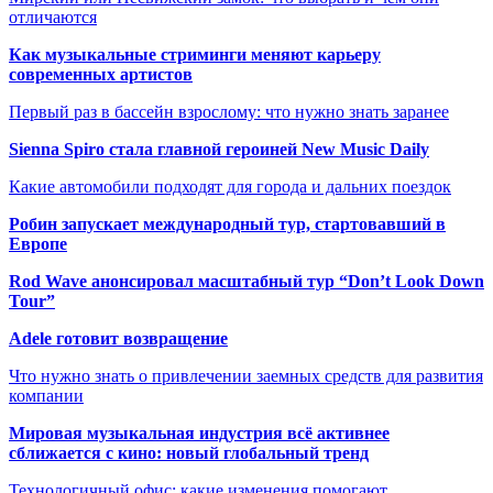
отличаются
Как музыкальные стриминги меняют карьеру
современных артистов
Первый раз в бассейн взрослому: что нужно знать заранее
Sienna Spiro стала главной героиней New Music Daily
Какие автомобили подходят для города и дальних поездок
Робин запускает международный тур, стартовавший в
Европе
Rod Wave анонсировал масштабный тур “Don’t Look Down
Tour”
Adele готовит возвращение
Что нужно знать о привлечении заемных средств для развития
компании
Мировая музыкальная индустрия всё активнее
сближается с кино: новый глобальный тренд
Технологичный офис: какие изменения помогают