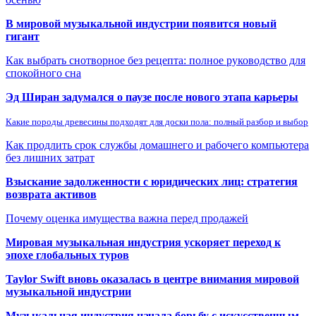
В мировой музыкальной индустрии появится новый
гигант
Как выбрать снотворное без рецепта: полное руководство для
спокойного сна
Эд Ширан задумался о паузе после нового этапа карьеры
Какие породы древесины подходят для доски пола: полный разбор и выбор
Как продлить срок службы домашнего и рабочего компьютера
без лишних затрат
Взыскание задолженности с юридических лиц: стратегия
возврата активов
Почему оценка имущества важна перед продажей
Мировая музыкальная индустрия ускоряет переход к
эпохе глобальных туров
Taylor Swift вновь оказалась в центре внимания мировой
музыкальной индустрии
Музыкальная индустрия начала борьбу с искусственным