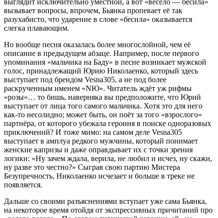
выглядит исключительно уместной, а вот «весело — бесила»
вызывает вопросы, впрочем, Бьянка пропевает её так
разухабисто, что ударение в слове «бесила» оказывается
слегка плавающим.
Но вообще песня оказалась более многослойной, чем её
описание в предыдущем абзаце. Например, после первого
упоминания «мальчика на Баду» в песне возникает мужской
голос, принадлежащий Юрию Николаенко, который здесь
выступает под брендом Vesna305, а не под более
раскрученным именем «NЮ». Читатель ждёт уж рифмы
«розы»… то бишь, наверняка вы предположите, что Юрий
выступает от лица того самого мальчика. Хотя это для него
как-то несолидно; может быть, он поёт за того «взрослого»
партнёра, от которого убежала героиня в поиске одноразовых
приключений? И тоже мимо: на самом деле Vesna305
выступает в амплуа редкого мужчины, который понимает
женские капризы и даже оправдывает их с точки зрения
логики: «Ну зачем ждала, верила, не любил и исчез, ну скажи,
ну разве это честно?» Сыграв свою партию Мистера
Безупречность, Николаенко исчезает и больше в треке не
появляется.
Дальше со своими разъяснениями вступает уже сама Бьянка,
на некоторое время отойдя от экспрессивных причитаний про