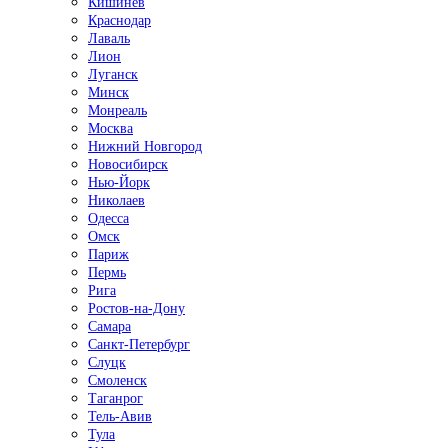
Кишинёв
Краснодар
Лаваль
Лион
Луганск
Минск
Монреаль
Москва
Нижний Новгород
Новосибирск
Нью-Йорк
Николаев
Одесса
Омск
Париж
Пермь
Рига
Ростов-на-Дону
Самара
Санкт-Петербург
Слуцк
Смоленск
Таганрог
Тель-Авив
Тула