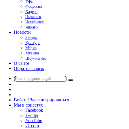
Уфа
Феодосия
Хадера
Чапаевск
Челябинск
Чикаго
Новости
Звезды
Культура
Медиа
Музыка
Шоу-бизнес
О сайте
Обратная связь
Поиск
Switch
радиостанций
skin
Sidebar
Случайное
радио
Войти / Зарегистрироваться
Мы в соцсетях
Facebook
Twitter
YouTube
vk.com