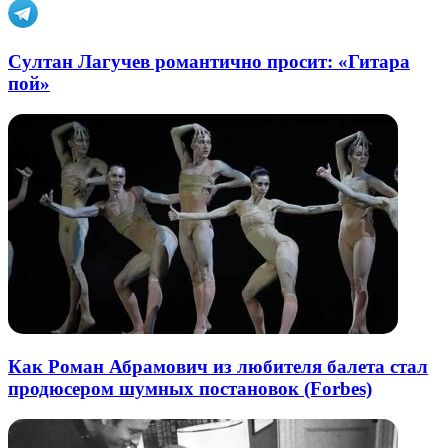
Султан Лагучев романтично просит: «Гитара
пой»
Как Роман Абрамович из любителя балета стал
продюсером шумных постановок (Forbes)