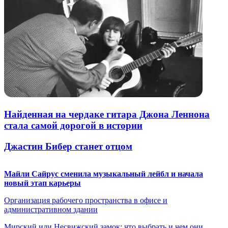
Найденная на чердаке гитара Джона Леннона
стала самой дорогой в истории
Джастин Бибер станет отцом
Майли Сайрус сменила музыкальный лейбл и начала
новый этап карьеры
Организация рабочего пространства в офисе и
административном здании
Мирский или Несвижский замок: что выбрать и чем они