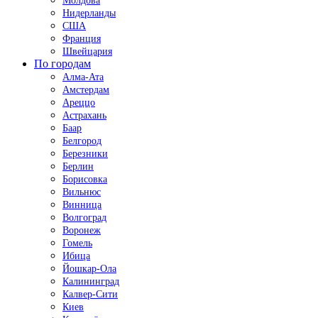
Молдова
Нидерланды
США
Франция
Швейцария
По городам
Алма-Ата
Амстердам
Ареццо
Астрахань
Баар
Белгород
Березники
Берлин
Борисовка
Вильнюс
Винница
Волгоград
Воронеж
Гомель
Ибица
Йошкар-Ола
Калининград
Калвер-Сити
Киев