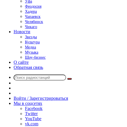
Уфа
Феодосия
Хадера
Чапаевск
Челябинск
Чикаго
Новости
Звезды
Культура
Медиа
Музыка
Шоу-бизнес
О сайте
Обратная связь
Поиск
Switch
радиостанций
skin
Sidebar
Случайное
радио
Войти / Зарегистрироваться
Мы в соцсетях
Facebook
Twitter
YouTube
vk.com