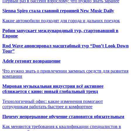
Первый раз в бассейн взрослому: что нужно знать заранее
Sienna Spiro стала главной героиней New Music Daily
Какие автомобили подходят для города и дальних поездок
Робин запускает международный тур, стартовавший в
Европе
Rod Wave анонсировал масштабный тур “Don’t Look Down
Tour”
Adele готовит возвращение
Что нужно знать о привлечении заемных средств для развития
компании
Мировая музыкальная индустрия всё активнее
сближается с кино: новый глобальный тренд
Технологичный офис: какие изменения помогают
сотрудникам работать быстрее и комфортнее
Почему непрерывное обучение становится обязательным
Как меняются требования к квалификации специалистов в