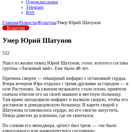
Одноклассники
Telegram
RSS
Главная
/
Новости
/
Культура
/
Умер Юрий Шатунов
Культура
Умер Юрий Шатунов
522
Ушел из жизни певец Юрий Шатунов, голос золотого состава
группы «Ласковый май». Ему было 48 лет.
Причина смерти — обширный инфаркт с остановкой сердца.
Вчера вечером Юра отдыхал с тремя друзьями за городом — в
селе Растуново. За ужином музыканту стало плохо, приятели
сначала отвезли его на своей машине в местную больницу.
Там врачи заподозрили инфаркт и вызвали скорую, чтобы его
доставили в домодедовскую больницу. В карете скорой у
Шатунова остановилось сердце, но его смогли запустить.
Певца довезли до клиники, где он скончался.
По словам его менеджера, артист был трезв — «не было
алкогольного или наркотического состояния».