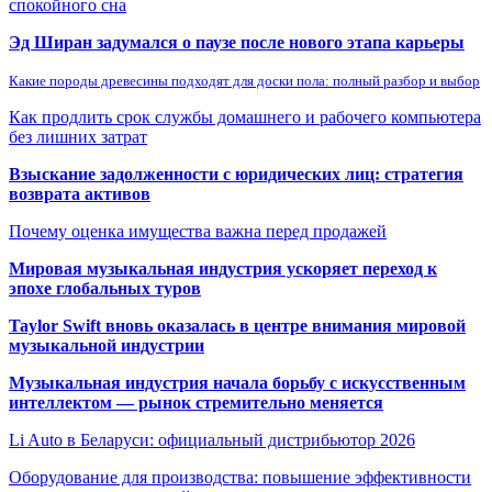
спокойного сна
Эд Ширан задумался о паузе после нового этапа карьеры
Какие породы древесины подходят для доски пола: полный разбор и выбор
Как продлить срок службы домашнего и рабочего компьютера
без лишних затрат
Взыскание задолженности с юридических лиц: стратегия
возврата активов
Почему оценка имущества важна перед продажей
Мировая музыкальная индустрия ускоряет переход к
эпохе глобальных туров
Taylor Swift вновь оказалась в центре внимания мировой
музыкальной индустрии
Музыкальная индустрия начала борьбу с искусственным
интеллектом — рынок стремительно меняется
Li Auto в Беларуси: официальный дистрибьютор 2026
Оборудование для производства: повышение эффективности