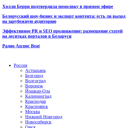
Холли Берри подтвердила помолвк
у в прямом эфире
Белорусский шоу-бизнес и экспорт контента: есть ли выход
на зарубежную аудиторию
Эффективное PR и SEO продвижение:
размещение статей
на десятках порталов в Беларуси
Радио Аплюс Beat
Радио по странам
Россия
Астрахань
Белгород
Волгоград
Воронеж
Йошкар-Ола
Калининград
Краснодар
Красноярск
Москва
Нижний Новгород
Новосибирск
Омск