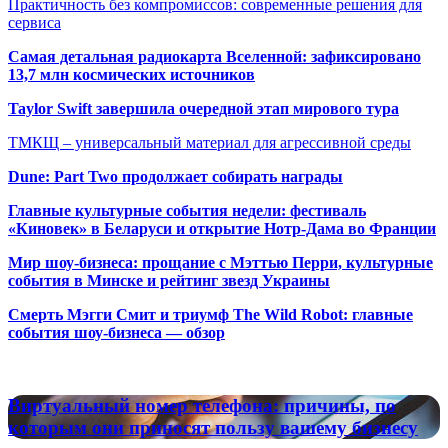
Практичность без компромиссов: современные решения для
сервиса
Самая детальная радиокарта Вселенной: зафиксировано
13,7 млн космических источников
Taylor Swift завершила очередной этап мирового тура
ТМКЩ – универсальный материал для агрессивной среды
Dune: Part Two продолжает собирать награды
Главные культурные события недели: фестиваль
«Киновек» в Беларуси и открытие Нотр-Дама во Франции
Мир шоу-бизнеса: прощание с Мэттью Перри, культурные
события в Минске и рейтинг звезд Украины
Смерть Мэгги Смит и триумф The Wild Robot: главные
события шоу-бизнеса — обзор
Популярные радиостанции
Виртуальный
Виртуальный номер телефона: причины, по
номер
которым они приносят пользу вашему бизнесу
телефона: