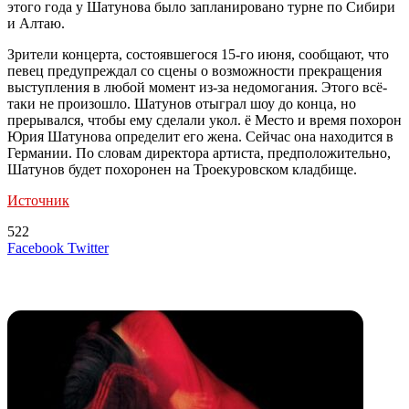
этого года у Шатунова было запланировано турне по Сибири
и Алтаю.
Зрители концерта, состоявшегося 15-го июня, сообщают, что
певец предупреждал со сцены о возможности прекращения
выступления в любой момент из-за недомогания. Этого всё-
таки не произошло. Шатунов отыграл шоу до конца, но
прерывался, чтобы ему сделали укол. ё Место и время похорон
Юрия Шатунова определит его жена. Сейчас она находится в
Германии. По словам директора артиста, предположительно,
Шатунов будет похоронен на Троекуровском кладбище.
Источник
522
LinkedIn
Tumblr
Reddit
Вконтакте
Одноклассники
Skype
Messenger
Messenger
WhatsApp
Telegram
Viber
Line
Поделиться
Печатать
Facebook
Twitter
через
электронную
Похожие радио
почту