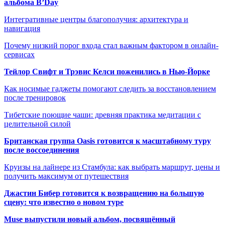
альбома B’Day
Интегративные центры благополучия: архитектура и
навигация
Почему низкий порог входа стал важным фактором в онлайн-
сервисах
Тейлор Свифт и Трэвис Келси поженились в Нью-Йорке
Как носимые гаджеты помогают следить за восстановлением
после тренировок
Тибетские поющие чаши: древняя практика медитации с
целительной силой
Британская группа Oasis готовится к масштабному туру
после воссоединения
Круизы на лайнере из Стамбула: как выбрать маршрут, цены и
получить максимум от путешествия
Джастин Бибер готовится к возвращению на большую
сцену: что известно о новом туре
Muse выпустили новый альбом, посвящённый