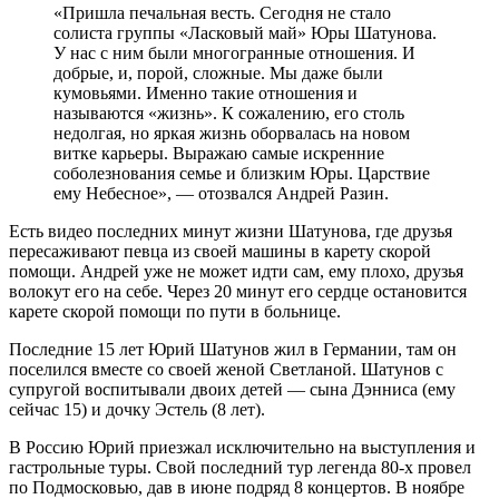
«Пришла печальная весть. Сегодня не стало
солиста группы «Ласковый май» Юры Шатунова.
У нас с ним были многогранные отношения. И
добрые, и, порой, сложные. Мы даже были
кумовьями. Именно такие отношения и
называются «жизнь». К сожалению, его столь
недолгая, но яркая жизнь оборвалась на новом
витке карьеры. Выражаю самые искренние
соболезнования семье и близким Юры. Царствие
ему Небесное», — отозвался Андрей Разин.
Есть видео последних минут жизни Шатунова, где друзья
пересаживают певца из своей машины в карету скорой
помощи. Андрей уже не может идти сам, ему плохо, друзья
волокут его на себе. Через 20 минут его сердце остановится
карете скорой помощи по пути в больнице.
Последние 15 лет Юрий Шатунов жил в Германии, там он
поселился вместе со своей женой Светланой. Шатунов с
супругой воспитывали двоих детей — сына Дэнниса (ему
сейчас 15) и дочку Эстель (8 лет).
В Россию Юрий приезжал исключительно на выступления и
гастрольные туры. Свой последний тур легенда 80-х провел
по Подмосковью, дав в июне подряд 8 концертов. В ноябре