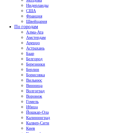
Молдова
Нидерланды
США
Франция
Швейцария
По городам
Алма-Ата
Амстердам
Ареццо
Астрахань
Баар
Белгород
Березники
Берлин
Борисовка
Вильнюс
Винница
Волгоград
Воронеж
Гомель
Ибица
Йошкар-Ола
Калининград
Калвер-Сити
Киев