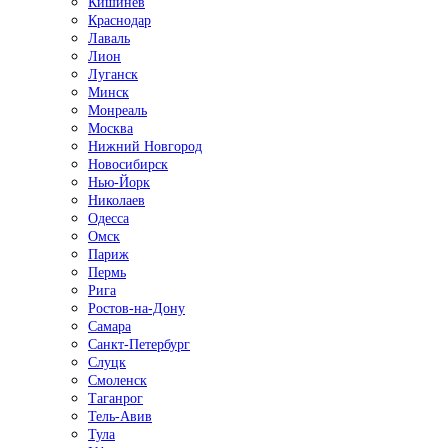
Кишинёв
Краснодар
Лаваль
Лион
Луганск
Минск
Монреаль
Москва
Нижний Новгород
Новосибирск
Нью-Йорк
Николаев
Одесса
Омск
Париж
Пермь
Рига
Ростов-на-Дону
Самара
Санкт-Петербург
Слуцк
Смоленск
Таганрог
Тель-Авив
Тула