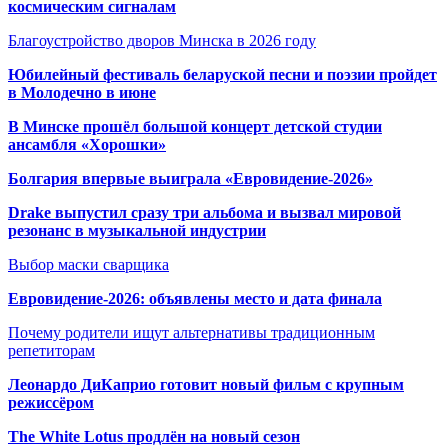
космическим сигналам
Благоустройство дворов Минска в 2026 году
Юбилейный фестиваль беларуской песни и поэзии пройдет
в Молодечно в июне
В Минске прошёл большой концерт детской студии
ансамбля «Хорошки»
Болгария впервые выиграла «Евровидение-2026»
Drake выпустил сразу три альбома и вызвал мировой
резонанс в музыкальной индустрии
Выбор маски сварщика
Евровидение-2026: объявлены место и дата финала
Почему родители ищут альтернативы традиционным
репетиторам
Леонардо ДиКаприо готовит новый фильм с крупным
режиссёром
The White Lotus продлён на новый сезон