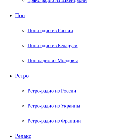
Транс-радио из Швейцарии
Поп
Поп-радио из России
Поп-радио из Беларуси
Поп радио из Молдовы
Ретро
Ретро-радио из России
Ретро-радио из Украины
Ретро-радио из Франции
Релакс