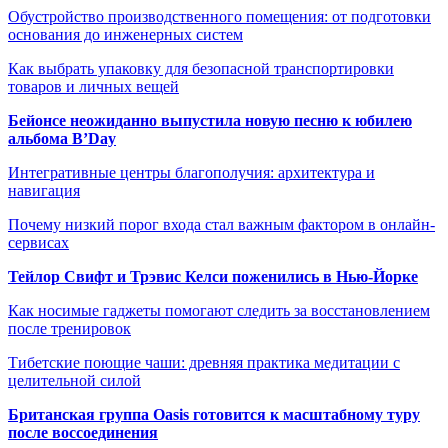
Обустройство производственного помещения: от подготовки
основания до инженерных систем
Как выбрать упаковку для безопасной транспортировки
товаров и личных вещей
Бейонсе неожиданно выпустила новую песню к юбилею
альбома B’Day
Интегративные центры благополучия: архитектура и
навигация
Почему низкий порог входа стал важным фактором в онлайн-
сервисах
Тейлор Свифт и Трэвис Келси поженились в Нью-Йорке
Как носимые гаджеты помогают следить за восстановлением
после тренировок
Тибетские поющие чаши: древняя практика медитации с
целительной силой
Британская группа Oasis готовится к масштабному туру
после воссоединения