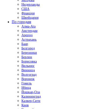
Молдова
Нидерланды
США
Франция
Швейцария
По городам
Алма-Ата
Амстердам
Ареццо
Астрахань
Баар
Белгород
Березники
Берлин
Борисовка
Вильнюс
Винница
Волгоград
Воронеж
Гомель
Ибица
Йошкар-Ола
Калининград
Калвер-Сити
Киев