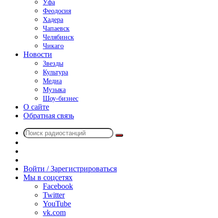
Уфа
Феодосия
Хадера
Чапаевск
Челябинск
Чикаго
Новости
Звезды
Культура
Медиа
Музыка
Шоу-бизнес
О сайте
Обратная связь
Поиск
Switch
радиостанций
skin
Sidebar
Случайное
радио
Войти / Зарегистрироваться
Мы в соцсетях
Facebook
Twitter
YouTube
vk.com