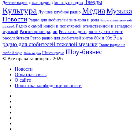
Звезды
Дип-хаус радио
Джаз радио
Детское радио
Культура
Медиа
Музыка
Лучшее клубное радио
Новости
Радио для любителей хип-хопа и рэпа
Радио с классической
Радио с самой новой и популярной отечественной и западной
музыкой
музыкой
Разговорное радио
Релакс радио для тех, кто хочет
Рок
расслабиться
Ретро радио для любителей хитов 80х и 90х
радио для любителей тяжелой музыки
Транс-радио на
Шоу-бизнес
любой вкус
Шансон радио
Фолк радио
© Все права защищены 2026
Новости
Обратная связь
О сайте
Политика конфиденциальности
Facebook
Twitter
YouTube
vk.com
Одноклассники
Telegram
RSS