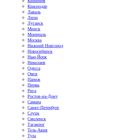
Кишинёв
Краснодар
Лаваль
Лион
Луганск
Минск
Монреаль
Москва
Нижний Новгород
Новосибирск
Нью-Йорк
Николаев
Одесса
Омск
Париж
Пермь
Рига
Ростов-на-Дону
Самара
Санкт-Петербург
Слуцк
Смоленск
Таганрог
Тель-Авив
Тула