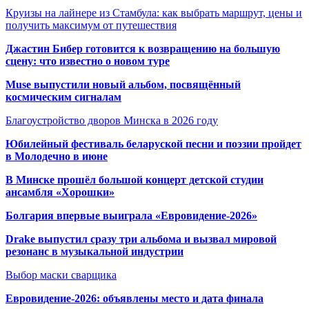
Круизы на лайнере из Стамбула: как выбрать маршрут, цены и
получить максимум от путешествия
Джастин Бибер готовится к возвращению на большую
сцену: что известно о новом туре
Muse выпустили новый альбом, посвящённый
космическим сигналам
Благоустройство дворов Минска в 2026 году
Юбилейный фестиваль беларуской песни и поэзии пройдет
в Молодечно в июне
В Минске прошёл большой концерт детской студии
ансамбля «Хорошки»
Болгария впервые выиграла «Евровидение-2026»
Drake выпустил сразу три альбома и вызвал мировой
резонанс в музыкальной индустрии
Выбор маски сварщика
Евровидение-2026: объявлены место и дата финала