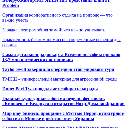
Белорусский артист ALEN HIT представил клип #1
Problem
Организация корпоративного отдыха на природе — что
важно учесть
Зарядка электромобиля зимой: что важно учитывать
Практичность без компромиссов: современные решения для
сервиса
Самая детальная радиокарта Вселенной: зафиксировано
13,7 млн космических источников
Taylor Swift завершила очередной этап мирового тура
ТМКЩ – универсальный материал для агрессивной среды
Dune: Part Two продолжает собирать награды
Главные культурные события недели: фестиваль
«Киновек» в Беларуси и открытие Нотр-Дама во Франции
Мир шоу-бизнеса: прощание с Мэттью Перри, культурные
события в Минске и рейтинг звезд Украины