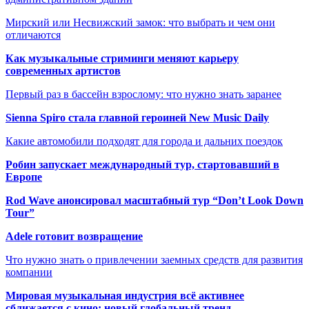
Мирский или Несвижский замок: что выбрать и чем они
отличаются
Как музыкальные стриминги меняют карьеру
современных артистов
Первый раз в бассейн взрослому: что нужно знать заранее
Sienna Spiro стала главной героиней New Music Daily
Какие автомобили подходят для города и дальних поездок
Робин запускает международный тур, стартовавший в
Европе
Rod Wave анонсировал масштабный тур “Don’t Look Down
Tour”
Adele готовит возвращение
Что нужно знать о привлечении заемных средств для развития
компании
Мировая музыкальная индустрия всё активнее
сближается с кино: новый глобальный тренд