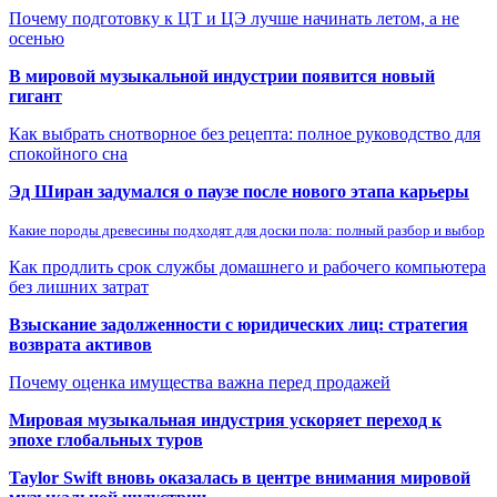
Почему подготовку к ЦТ и ЦЭ лучше начинать летом, а не
осенью
В мировой музыкальной индустрии появится новый
гигант
Как выбрать снотворное без рецепта: полное руководство для
спокойного сна
Эд Ширан задумался о паузе после нового этапа карьеры
Какие породы древесины подходят для доски пола: полный разбор и выбор
Как продлить срок службы домашнего и рабочего компьютера
без лишних затрат
Взыскание задолженности с юридических лиц: стратегия
возврата активов
Почему оценка имущества важна перед продажей
Мировая музыкальная индустрия ускоряет переход к
эпохе глобальных туров
Taylor Swift вновь оказалась в центре внимания мировой