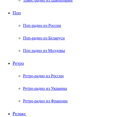
Транс-радио из Швейцарии
Поп
Поп-радио из России
Поп-радио из Беларуси
Поп радио из Молдовы
Ретро
Ретро-радио из России
Ретро-радио из Украины
Ретро-радио из Франции
Релакс