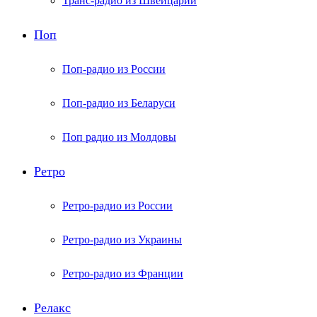
Транс-радио из Швейцарии
Поп
Поп-радио из России
Поп-радио из Беларуси
Поп радио из Молдовы
Ретро
Ретро-радио из России
Ретро-радио из Украины
Ретро-радио из Франции
Релакс