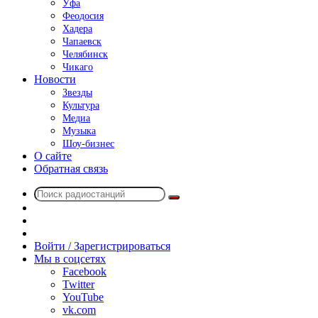
Уфа
Феодосия
Хадера
Чапаевск
Челябинск
Чикаго
Новости
Звезды
Культура
Медиа
Музыка
Шоу-бизнес
О сайте
Обратная связь
Поиск
Switch
радиостанций
skin
Sidebar
Случайное
радио
Войти / Зарегистрироваться
Мы в соцсетях
Facebook
Twitter
YouTube
vk.com