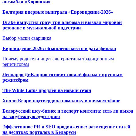
ансамбля «Хорошки»
Болгария впервые выиграла «Евровидение-2026»
Drake выпустил сразу три альбома и вызвал мировой
резонанс в музыкальной индустрии
Выбор маски сварщика
Евровидение-2026: объявлены место и дата финала
Почему родители ищут альтернативы традиционным
репетиторам
Леонардо ДиКаприо готовит новый фильм с крупным
режиссёром
The White Lotus продлён на новый сезон
Холли Берри подтвердила помолвк
у в прямом эфире
Белорусский шоу-бизнес и экспорт контента: есть ли выход
на зарубежную аудиторию
Эффективное PR и SEO продвижение:
размещение статей
на десятках порталов в Беларуси