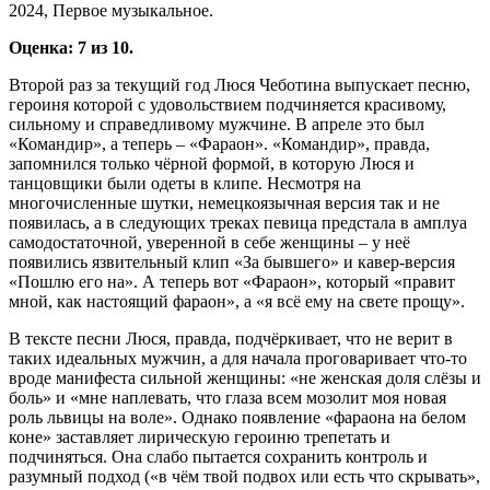
2024, Первое музыкальное.
Оценка: 7 из 10.
Второй раз за текущий год Люся Чеботина выпускает песню,
героиня которой с удовольствием подчиняется красивому,
сильному и справедливому мужчине. В апреле это был
«Командир», а теперь – «Фараон». «Командир», правда,
запомнился только чёрной формой, в которую Люся и
танцовщики были одеты в клипе. Несмотря на
многочисленные шутки, немецкоязычная версия так и не
появилась, а в следующих треках певица предстала в амплуа
самодостаточной, уверенной в себе женщины – у неё
появились язвительный клип «За бывшего» и кавер-версия
«Пошлю его на». А теперь вот «Фараон», который «правит
мной, как настоящий фараон», а «я всё ему на свете прощу».
В тексте песни Люся, правда, подчёркивает, что не верит в
таких идеальных мужчин, а для начала проговаривает что-то
вроде манифеста сильной женщины: «не женская доля слёзы и
боль» и «мне наплевать, что глаза всем мозолит моя новая
роль львицы на воле». Однако появление «фараона на белом
коне» заставляет лирическую героиню трепетать и
подчиняться. Она слабо пытается сохранить контроль и
разумный подход («в чём твой подвох или есть что скрывать»,