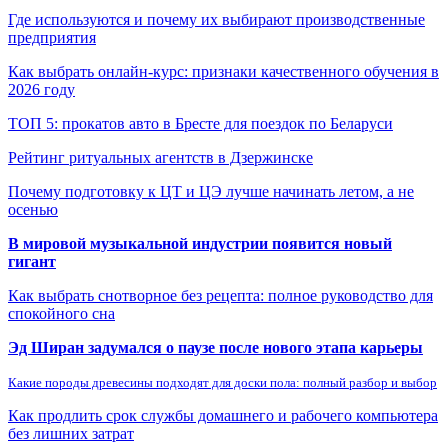
Где используются и почему их выбирают производственные
предприятия
Как выбрать онлайн-курс: признаки качественного обучения в
2026 году
ТОП 5: прокатов авто в Бресте для поездок по Беларуси
Рейтинг ритуальных агентств в Дзержинске
Почему подготовку к ЦТ и ЦЭ лучше начинать летом, а не
осенью
В мировой музыкальной индустрии появится новый
гигант
Как выбрать снотворное без рецепта: полное руководство для
спокойного сна
Эд Ширан задумался о паузе после нового этапа карьеры
Какие породы древесины подходят для доски пола: полный разбор и выбор
Как продлить срок службы домашнего и рабочего компьютера
без лишних затрат