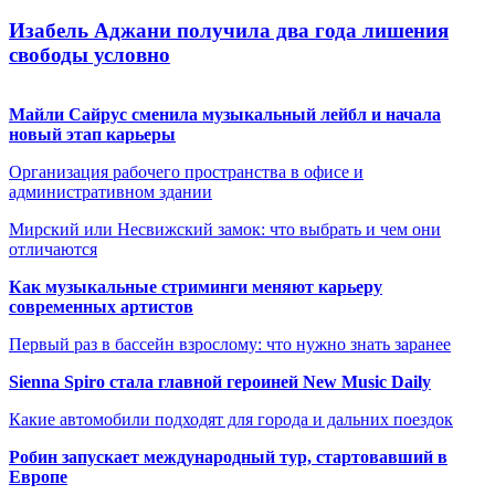
Изабель Аджани получила два года лишения
свободы условно
Майли Сайрус сменила музыкальный лейбл и начала
новый этап карьеры
Организация рабочего пространства в офисе и
административном здании
Мирский или Несвижский замок: что выбрать и чем они
отличаются
Как музыкальные стриминги меняют карьеру
современных артистов
Первый раз в бассейн взрослому: что нужно знать заранее
Sienna Spiro стала главной героиней New Music Daily
Какие автомобили подходят для города и дальних поездок
Робин запускает международный тур, стартовавший в
Европе