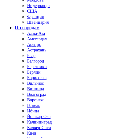
Молдова
Нидерланды
США
Франция
Швейцария
По городам
Алма-Ата
Амстердам
Ареццо
Астрахань
Баар
Белгород
Березники
Берлин
Борисовка
Вильнюс
Винница
Волгоград
Воронеж
Гомель
Ибица
Йошкар-Ола
Калининград
Калвер-Сити
Киев