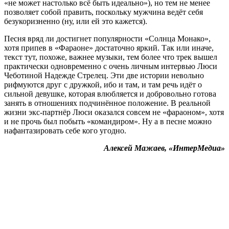
«не может настолько всё быть идеально»), но тем не менее
позволяет собой править, поскольку мужчина ведёт себя
безукоризненно (ну, или ей это кажется).
Песня вряд ли достигнет популярности «Солнца Монако»,
хотя припев в «Фараоне» достаточно яркий. Так или иначе,
текст тут, похоже, важнее музыки, тем более что трек вышел
практически одновременно с очень личным интервью Люси
Чеботиной Надежде Стрелец. Эти две истории невольно
рифмуются друг с дружкой, ибо и там, и там речь идёт о
сильной девушке, которая влюбляется и добровольно готова
занять в отношениях подчинённое положение. В реальной
жизни экс-партнёр Люси оказался совсем не «фараоном», хотя
и не прочь был побыть «командиром». Ну а в песне можно
нафантазировать себе кого угодно.
Алексей Мажаев, «ИнтерМедиа»