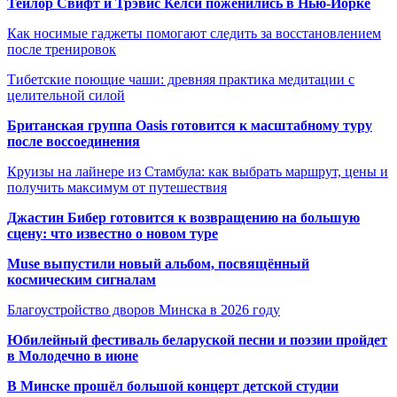
Тейлор Свифт и Трэвис Келси поженились в Нью-Йорке
Как носимые гаджеты помогают следить за восстановлением
после тренировок
Тибетские поющие чаши: древняя практика медитации с
целительной силой
Британская группа Oasis готовится к масштабному туру
после воссоединения
Круизы на лайнере из Стамбула: как выбрать маршрут, цены и
получить максимум от путешествия
Джастин Бибер готовится к возвращению на большую
сцену: что известно о новом туре
Muse выпустили новый альбом, посвящённый
космическим сигналам
Благоустройство дворов Минска в 2026 году
Юбилейный фестиваль беларуской песни и поэзии пройдет
в Молодечно в июне
В Минске прошёл большой концерт детской студии