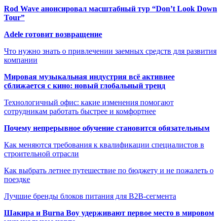
Rod Wave анонсировал масштабный тур “Don’t Look Down
Tour”
Adele готовит возвращение
Что нужно знать о привлечении заемных средств для развития
компании
Мировая музыкальная индустрия всё активнее
сближается с кино: новый глобальный тренд
Технологичный офис: какие изменения помогают
сотрудникам работать быстрее и комфортнее
Почему непрерывное обучение становится обязательным
Как меняются требования к квалификации специалистов в
строительной отрасли
Как выбрать летнее путешествие по бюджету и не пожалеть о
поездке
Лучшие бренды блоков питания для B2B-сегмента
Шакира и Burna Boy удерживают первое место в мировом