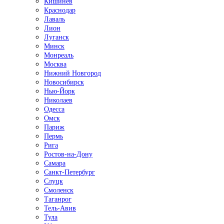
Кишинёв
Краснодар
Лаваль
Лион
Луганск
Минск
Монреаль
Москва
Нижний Новгород
Новосибирск
Нью-Йорк
Николаев
Одесса
Омск
Париж
Пермь
Рига
Ростов-на-Дону
Самара
Санкт-Петербург
Слуцк
Смоленск
Таганрог
Тель-Авив
Тула