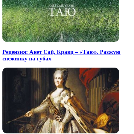
Рецензия: Анет Сай, Кравц – «Таю». Разжую
снежинку на губах