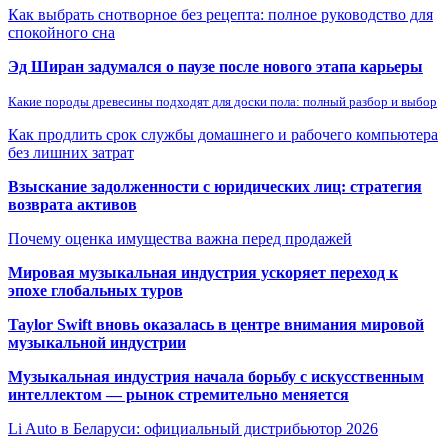
Как выбрать снотворное без рецепта: полное руководство для
спокойного сна
Эд Ширан задумался о паузе после нового этапа карьеры
Какие породы древесины подходят для доски пола: полный разбор и выбор
Как продлить срок службы домашнего и рабочего компьютера
без лишних затрат
Взыскание задолженности с юридических лиц: стратегия
возврата активов
Почему оценка имущества важна перед продажей
Мировая музыкальная индустрия ускоряет переход к
эпохе глобальных туров
Taylor Swift вновь оказалась в центре внимания мировой
музыкальной индустрии
Музыкальная индустрия начала борьбу с искусственным
интеллектом — рынок стремительно меняется
Li Auto в Беларуси: официальный дистрибьютор 2026