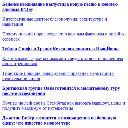
Бейонсе неожиданно выпустила новую песню к юбилею
альбома B’Day
Интегративные центры благополучия: архитектура и
навигация
Почему низкий порог входа стал важным фактором в онлайн-
сервисах
Тейлор Свифт и Трэвис Келси поженились в Нью-Йорке
Как носимые гаджеты помогают следить за восстановлением
после тренировок
Тибетские поющие чаши: древняя практика медитации с
целительной силой
Британская группа Oasis готовится к масштабному туру
после воссоединения
Круизы на лайнере из Стамбула: как выбрать маршрут, цены и
получить максимум от путешествия
Джастин Бибер готовится к возвращению на большую
сцену: что известно о новом туре