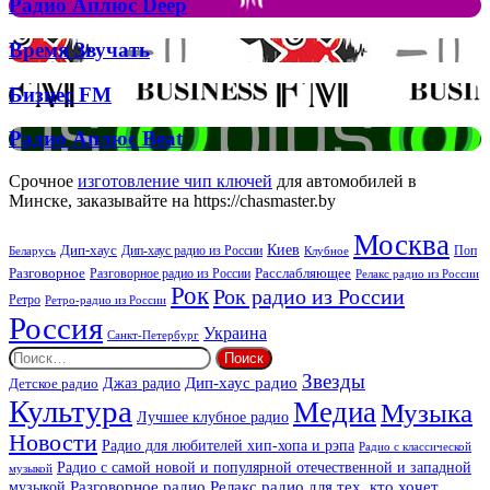
Джона
Радио
Радио Аплюс Deep
та
Аплюс
Брітні
Deep
Время
Время Звучать
Спірс
Звучать
Бизнес
Бизнес FM
FM
Радио
Радио Аплюс Beat
Аплюс
Beat
Срочное
изготовление чип ключей
для автомобилей в
Минске, заказывайте на https://chasmaster.by
Москва
Киев
Дип-хаус
Дип-хаус радио из России
Клубное
Поп
Беларусь
Разговорное
Расслабляющее
Разговорное радио из России
Релакс радио из России
Рок
Рок радио из России
Ретро
Ретро-радио из России
Россия
Украина
Санкт-Петербург
Найти:
Звезды
Дип-хаус радио
Джаз радио
Детское радио
Культура
Медиа
Музыка
Лучшее клубное радио
Новости
Радио для любителей хип-хопа и рэпа
Радио с классической
Радио с самой новой и популярной отечественной и западной
музыкой
музыкой
Разговорное радио
Релакс радио для тех, кто хочет