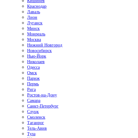
Кишинёв
Краснодар
Лаваль
Лион
Луганск
Минск
Монреаль
Москва
Нижний Новгород
Новосибирск
Нью-Йорк
Николаев
Одесса
Омск
Париж
Пермь
Рига
Ростов-на-Дону
Самара
Санкт-Петербург
Слуцк
Смоленск
Таганрог
Тель-Авив
Тула