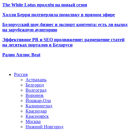
The White Lotus продлён на новый сезон
Холли Берри подтвердила помолвк
у в прямом эфире
Белорусский шоу-бизнес и экспорт контента: есть ли выход
на зарубежную аудиторию
Эффективное PR и SEO продвижение:
размещение статей
на десятках порталов в Беларуси
Радио Аплюс Beat
Радио по странам
Россия
Астрахань
Белгород
Волгоград
Воронеж
Йошкар-Ола
Калининград
Краснодар
Красноярск
Москва
Нижний Новгород