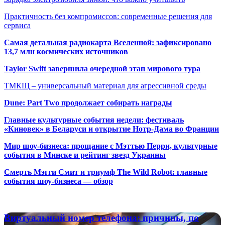
Практичность без компромиссов: современные решения для
сервиса
Самая детальная радиокарта Вселенной: зафиксировано
13,7 млн космических источников
Taylor Swift завершила очередной этап мирового тура
ТМКЩ – универсальный материал для агрессивной среды
Dune: Part Two продолжает собирать награды
Главные культурные события недели: фестиваль
«Киновек» в Беларуси и открытие Нотр-Дама во Франции
Мир шоу-бизнеса: прощание с Мэттью Перри, культурные
события в Минске и рейтинг звезд Украины
Смерть Мэгги Смит и триумф The Wild Robot: главные
события шоу-бизнеса — обзор
Популярные радиостанции
Виртуальный
Виртуальный номер телефона: причины, по