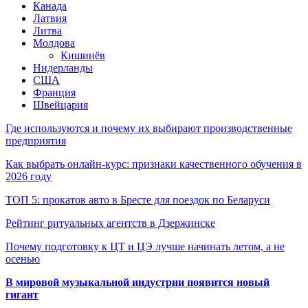
Канада
Латвия
Литва
Молдова
Кишинёв
Нидерланды
США
Франция
Швейцария
Где используются и почему их выбирают производственные
предприятия
Как выбрать онлайн-курс: признаки качественного обучения в
2026 году
ТОП 5: прокатов авто в Бресте для поездок по Беларуси
Рейтинг ритуальных агентств в Дзержинске
Почему подготовку к ЦТ и ЦЭ лучше начинать летом, а не
осенью
В мировой музыкальной индустрии появится новый
гигант