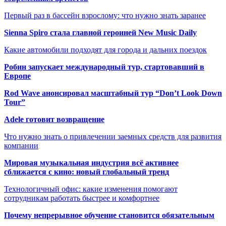
Первый раз в бассейн взрослому: что нужно знать заранее
Sienna Spiro стала главной героиней New Music Daily
Какие автомобили подходят для города и дальних поездок
Робин запускает международный тур, стартовавший в
Европе
Rod Wave анонсировал масштабный тур “Don’t Look Down
Tour”
Adele готовит возвращение
Что нужно знать о привлечении заемных средств для развития
компании
Мировая музыкальная индустрия всё активнее
сближается с кино: новый глобальный тренд
Технологичный офис: какие изменения помогают
сотрудникам работать быстрее и комфортнее
Почему непрерывное обучение становится обязательным