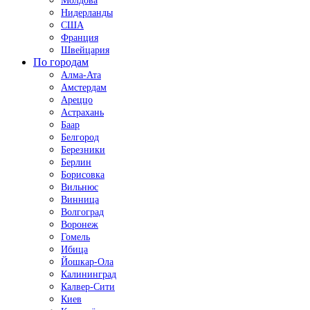
Молдова
Нидерланды
США
Франция
Швейцария
По городам
Алма-Ата
Амстердам
Ареццо
Астрахань
Баар
Белгород
Березники
Берлин
Борисовка
Вильнюс
Винница
Волгоград
Воронеж
Гомель
Ибица
Йошкар-Ола
Калининград
Калвер-Сити
Киев