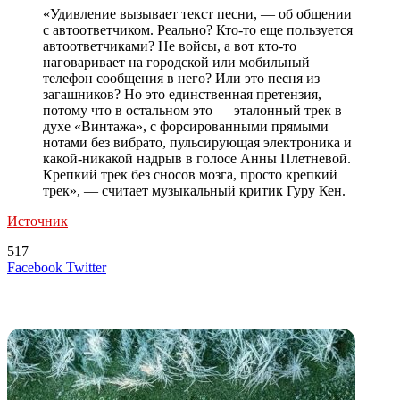
«Удивление вызывает текст песни, — об общении
с автоответчиком. Реально? Кто-то еще пользуется
автоответчиками? Не войсы, а вот кто-то
наговаривает на городской или мобильный
телефон сообщения в него? Или это песня из
загашников? Но это единственная претензия,
потому что в остальном это — эталонный трек в
духе «Винтажа», с форсированными прямыми
нотами без вибрато, пульсирующая электроника и
какой-никакой надрыв в голосе Анны Плетневой.
Крепкий трек без сносов мозга, просто крепкий
трек», — считает музыкальный критик Гуру Кен.
Источник
517
LinkedIn
Tumblr
Reddit
Вконтакте
Одноклассники
Skype
Messenger
Messenger
WhatsApp
Telegram
Viber
Line
Поделиться
Печатать
Facebook
Twitter
через
электронную
Похожие радио
почту