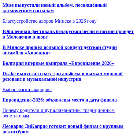
Muse выпустили новый альбом, посвящённый
космическим сигналам
Благоустройство дворов Минска в 2026 году
Юбилейный фестиваль беларуской песни и поэзии пройдет
в Молодечно в июне
В Минске прошёл большой концерт детской студии
ансамбля «Хорошки»
Болгария впервые выиграла «Евровидение-2026»
Drake выпустил сразу три альбома и вызвал мировой
резонанс в музыкальной индустрии
Выбор маски сварщика
Евровидение-2026: объявлены место и дата финала
Почему родители ищут альтернативы традиционным
репетиторам
Леонардо ДиКаприо готовит новый фильм с крупным
режиссёром