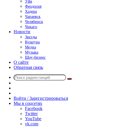
Уфа
Феодосия
Хадера
Чапаевск
Челябинск
Чикаго
Новости
Звезды
Культура
Медиа
Музыка
Шоу-бизнес
О сайте
Обратная связь
Поиск
Switch
радиостанций
skin
Sidebar
Случайное
радио
Войти / Зарегистрироваться
Мы в соцсетях
Facebook
Twitter
YouTube
vk.com