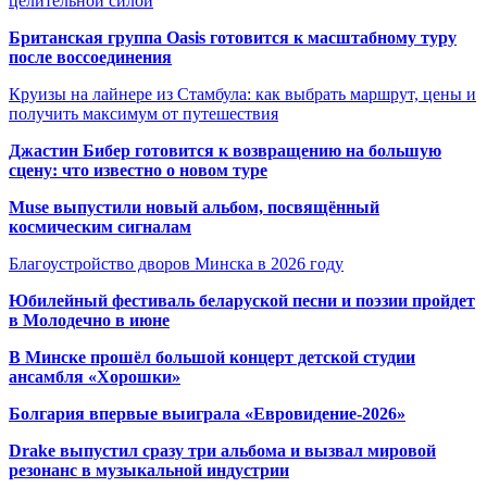
целительной силой
Британская группа Oasis готовится к масштабному туру
после воссоединения
Круизы на лайнере из Стамбула: как выбрать маршрут, цены и
получить максимум от путешествия
Джастин Бибер готовится к возвращению на большую
сцену: что известно о новом туре
Muse выпустили новый альбом, посвящённый
космическим сигналам
Благоустройство дворов Минска в 2026 году
Юбилейный фестиваль беларуской песни и поэзии пройдет
в Молодечно в июне
В Минске прошёл большой концерт детской студии
ансамбля «Хорошки»
Болгария впервые выиграла «Евровидение-2026»
Drake выпустил сразу три альбома и вызвал мировой
резонанс в музыкальной индустрии