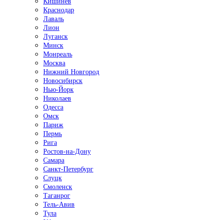
Кишинёв
Краснодар
Лаваль
Лион
Луганск
Минск
Монреаль
Москва
Нижний Новгород
Новосибирск
Нью-Йорк
Николаев
Одесса
Омск
Париж
Пермь
Рига
Ростов-на-Дону
Самара
Санкт-Петербург
Слуцк
Смоленск
Таганрог
Тель-Авив
Тула