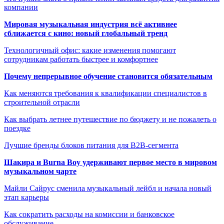
компании
Мировая музыкальная индустрия всё активнее
сближается с кино: новый глобальный тренд
Технологичный офис: какие изменения помогают
сотрудникам работать быстрее и комфортнее
Почему непрерывное обучение становится обязательным
Как меняются требования к квалификации специалистов в
строительной отрасли
Как выбрать летнее путешествие по бюджету и не пожалеть о
поездке
Лучшие бренды блоков питания для B2B-сегмента
Шакира и Burna Boy удерживают первое место в мировом
музыкальном чарте
Майли Сайрус сменила музыкальный лейбл и начала новый
этап карьеры
Как сократить расходы на комиссии и банковское
обслуживание