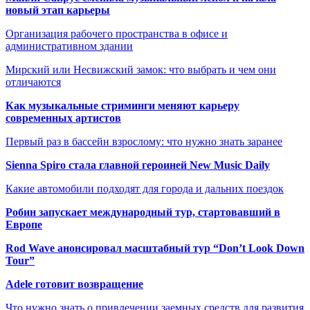
новый этап карьеры
Организация рабочего пространства в офисе и
административном здании
Мирский или Несвижский замок: что выбрать и чем они
отличаются
Как музыкальные стриминги меняют карьеру
современных артистов
Первый раз в бассейн взрослому: что нужно знать заранее
Sienna Spiro стала главной героиней New Music Daily
Какие автомобили подходят для города и дальних поездок
Робин запускает международный тур, стартовавший в
Европе
Rod Wave анонсировал масштабный тур “Don’t Look Down
Tour”
Adele готовит возвращение
Что нужно знать о привлечении заемных средств для развития