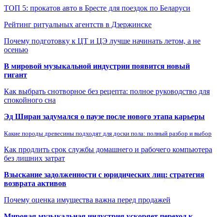
ТОП 5: прокатов авто в Бресте для поездок по Беларуси
Рейтинг ритуальных агентств в Дзержинске
Почему подготовку к ЦТ и ЦЭ лучше начинать летом, а не
осенью
В мировой музыкальной индустрии появится новый
гигант
Как выбрать снотворное без рецепта: полное руководство для
спокойного сна
Эд Ширан задумался о паузе после нового этапа карьеры
Какие породы древесины подходят для доски пола: полный разбор и выбор
Как продлить срок службы домашнего и рабочего компьютера
без лишних затрат
Взыскание задолженности с юридических лиц: стратегия
возврата активов
Почему оценка имущества важна перед продажей
Мировая музыкальная индустрия ускоряет переход к