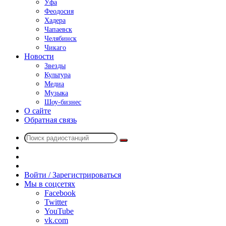
Уфа
Феодосия
Хадера
Чапаевск
Челябинск
Чикаго
Новости
Звезды
Культура
Медиа
Музыка
Шоу-бизнес
О сайте
Обратная связь
Поиск
Switch
радиостанций
skin
Sidebar
Случайное
радио
Войти / Зарегистрироваться
Мы в соцсетях
Facebook
Twitter
YouTube
vk.com