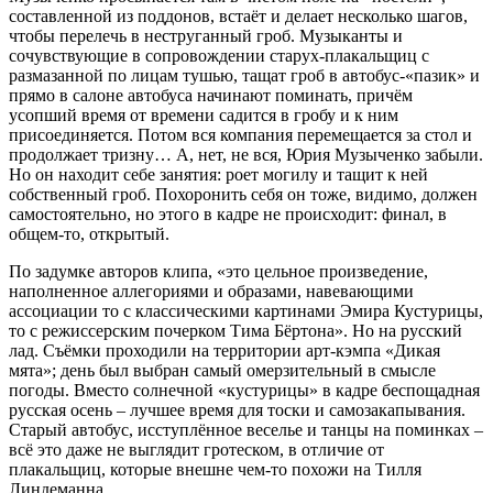
составленной из поддонов, встаёт и делает несколько шагов,
чтобы перелечь в неструганный гроб. Музыканты и
сочувствующие в сопровождении старух-плакальщиц с
размазанной по лицам тушью, тащат гроб в автобус-«пазик» и
прямо в салоне автобуса начинают поминать, причём
усопший время от времени садится в гробу и к ним
присоединяется. Потом вся компания перемещается за стол и
продолжает тризну… А, нет, не вся, Юрия Музыченко забыли.
Но он находит себе занятия: роет могилу и тащит к ней
собственный гроб. Похоронить себя он тоже, видимо, должен
самостоятельно, но этого в кадре не происходит: финал, в
общем-то, открытый.
По задумке авторов клипа, «это цельное произведение,
наполненное аллегориями и образами, навевающими
ассоциации то с классическими картинами Эмира Кустурицы,
то с режиссерским почерком Тима Бёртона». Но на русский
лад. Съёмки проходили на территории арт-кэмпа «Дикая
мята»; день был выбран самый омерзительный в смысле
погоды. Вместо солнечной «кустурицы» в кадре беспощадная
русская осень – лучшее время для тоски и самозакапывания.
Старый автобус, исступлённое веселье и танцы на поминках –
всё это даже не выглядит гротеском, в отличие от
плакальщиц, которые внешне чем-то похожи на Тилля
Линдеманна.