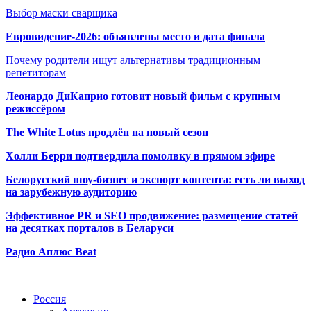
Выбор маски сварщика
Евровидение-2026: объявлены место и дата финала
Почему родители ищут альтернативы традиционным
репетиторам
Леонардо ДиКаприо готовит новый фильм с крупным
режиссёром
The White Lotus продлён на новый сезон
Холли Берри подтвердила помолвк
у в прямом эфире
Белорусский шоу-бизнес и экспорт контента: есть ли выход
на зарубежную аудиторию
Эффективное PR и SEO продвижение:
размещение статей
на десятках порталов в Беларуси
Радио Аплюс Beat
Радио по странам
Россия