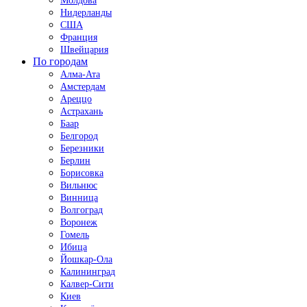
Молдова
Нидерланды
США
Франция
Швейцария
По городам
Алма-Ата
Амстердам
Ареццо
Астрахань
Баар
Белгород
Березники
Берлин
Борисовка
Вильнюс
Винница
Волгоград
Воронеж
Гомель
Ибица
Йошкар-Ола
Калининград
Калвер-Сити
Киев