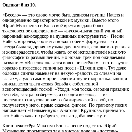
Оценка: 8 из 10.
«Весело» — это слово могло быть девизом группы Hatters и
одновременно характеристикой их музыки. Вместо этого
Юрий Музыченко и Ко в своё время выдали более
тяжеловесное определение — «русско-цыганский уличный
народный алкохардкор на душевных инструментах». Песни
Hatters, впрочем, соответствовали обеим формулам – это
всегда была задорная «музыка для пьянок», слишком отрывная
и жизнерадостная, чтобы ждать от её исполнителей каких-то
философских размышлений. Но новый трек под ожидаемым
названием «Весело» оказался вовсе не весёлым – и это звучит
гораздо интереснее типичных песен «Шляпников». Тут даже
обложка сингла намекает на некую «радость со слезами на
глазах», а уж в самом произведении звучит хор плакальщиц и
описывается трагическая борьба с собственной
всепоглощающей тоской: «Уходи, моя тоска, сегодня праздник
без тебя, завтра разберёмся, а сегодня весело», — из
последних сил уговаривает себя лирический герой, но
получается у него, прямо скажем, фигово. По трагизму песня
напоминает «Пельменную» Анатолия Крупнова, причём то,
что Hatters как-то храбрятся, только добавляет жути.
Клип режиссёра Максима Бона – песне под стать. Юрий
Музыченко просыпается там в чистом поле на «постели»,