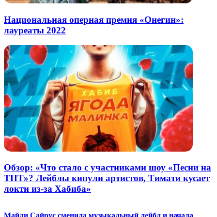
Национальная оперная премия «Онегин»:
лауреаты 2022
Обзор: «Что стало с участниками шоу «Песни на
ТНТ»? Лейблы кинули артистов, Тимати кусает
локти из-за Хабиба»
Майли Сайрус сменила музыкальный лейбл и начала