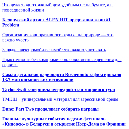
Что делает одноэтажный дом удобным не на бумаге, а в
повседневной жизни
Белорусский артист ALEN HIT представил клип #1
Problem
Организация корпоративного отдыха на природе — что
важно учесть
Зарядка электромобиля зимой: что важно учитывать
Практичность без компромиссов: современные решения для
сервиса
Самая детальная радиокарта Вселенной: зафиксировано
13,7 млн космических источников
Taylor Swift завершила очередной этап мирового тура
ТМКЩ – универсальный материал для агрессивной среды
Dune: Part Two продолжает собирать награды
Главные культурные события недели: фестиваль
«Киновек» в Беларуси и открытие Нотр-Дама во Франции