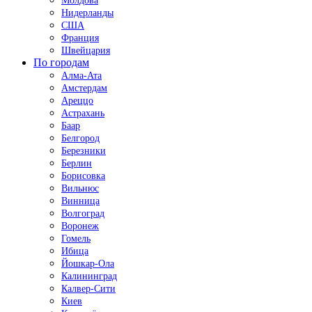
Молдова
Нидерланды
США
Франция
Швейцария
По городам
Алма-Ата
Амстердам
Ареццо
Астрахань
Баар
Белгород
Березники
Берлин
Борисовка
Вильнюс
Винница
Волгоград
Воронеж
Гомель
Ибица
Йошкар-Ола
Калининград
Калвер-Сити
Киев