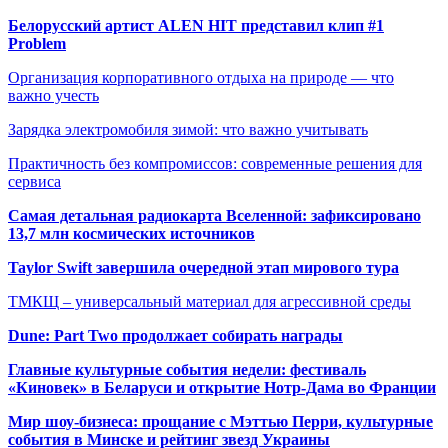
Белорусский артист ALEN HIT представил клип #1
Problem
Организация корпоративного отдыха на природе — что
важно учесть
Зарядка электромобиля зимой: что важно учитывать
Практичность без компромиссов: современные решения для
сервиса
Самая детальная радиокарта Вселенной: зафиксировано
13,7 млн космических источников
Taylor Swift завершила очередной этап мирового тура
ТМКЩ – универсальный материал для агрессивной среды
Dune: Part Two продолжает собирать награды
Главные культурные события недели: фестиваль
«Киновек» в Беларуси и открытие Нотр-Дама во Франции
Мир шоу-бизнеса: прощание с Мэттью Перри, культурные
события в Минске и рейтинг звезд Украины