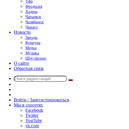
Уфа
Феодосия
Хадера
Чапаевск
Челябинск
Чикаго
Новости
Звезды
Культура
Медиа
Музыка
Шоу-бизнес
О сайте
Обратная связь
Поиск
Switch
радиостанций
skin
Sidebar
Случайное
радио
Войти / Зарегистрироваться
Мы в соцсетях
Facebook
Twitter
YouTube
vk.com