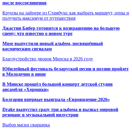
после воссоединения
Круизы на лайнере из Стамбула: как выбрать маршрут, цены и
получить максимум от путешествия
Джастин Бибер готовится к возвращению на большую
сцену: что известно о новом туре
Muse выпустили новый альбом, посвящённый
космическим сигналам
Благоустройство дворов Минска в 2026 году
Юбилейный фестиваль беларуской песни и поэзии пройдет
в Молодечно в июне
В Минске прошёл большой концерт детской студии
ансамбля «Хорошки»
Болгария впервые выиграла «Евровидение-2026»
Drake выпустил сразу три альбома и вызвал мировой
резонанс в музыкальной индустрии
Выбор маски сварщика