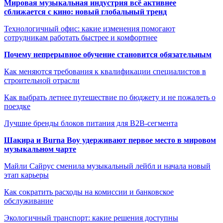
Мировая музыкальная индустрия всё активнее
сближается с кино: новый глобальный тренд
Технологичный офис: какие изменения помогают
сотрудникам работать быстрее и комфортнее
Почему непрерывное обучение становится обязательным
Как меняются требования к квалификации специалистов в
строительной отрасли
Как выбрать летнее путешествие по бюджету и не пожалеть о
поездке
Лучшие бренды блоков питания для B2B-сегмента
Шакира и Burna Boy удерживают первое место в мировом
музыкальном чарте
Майли Сайрус сменила музыкальный лейбл и начала новый
этап карьеры
Как сократить расходы на комиссии и банковское
обслуживание
Экологичный транспорт: какие решения доступны