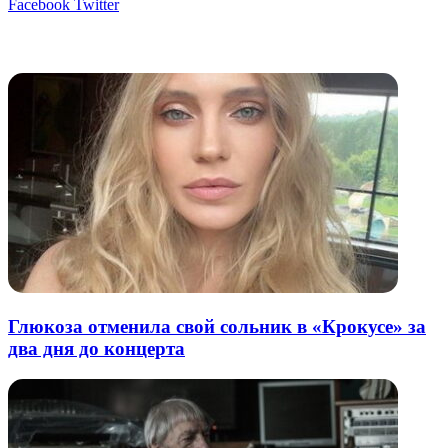
LinkedIn
Tumblr
Reddit
Вконтакте
Одноклассники
Skype
Messenger
Messenger
WhatsApp
Telegram
Viber
Line
Поделиться
Печатать
Facebook
Twitter
через
электронную
Похожие радио
почту
Глюкоза отменила свой сольник в «Крокусе» за
два дня до концерта