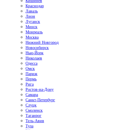
Кишинёв
Краснодар
Лаваль
Лион
Луганск
Минск
Монреаль
Москва
Нижний Новгород
Новосибирск
Нью-Йорк
Николаев
Одесса
Омск
Париж
Пермь
Рига
Ростов-на-Дону
Самара
Санкт-Петербург
Слуцк
Смоленск
Таганрог
Тель-Авив
Тула