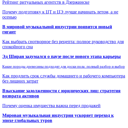
Рейтинг ритуальных агентств в Дзержинске
Почему подготовку к ЦТ и ЦЭ лучше начинать летом, а не
осенью
В мировой музыкальной индустрии появится новый
гигант
Как выбрать снотворное без рецепта: полное руководство для
спокойного сна
Эд Ширан задумался о паузе после нового этапа карьеры
Какие породы древесины подходят для доски пола: полный разбор и выбор
Как продлить срок службы домашнего и рабочего компьютера
без лишних затрат
Взыскание задолженности с юридических лиц: стратегия
возврата активов
Почему оценка имущества важна перед продажей
Мировая музыкальная индустрия ускоряет переход к
эпохе глобальных туров