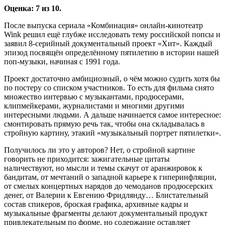
Оценка: 7 из 10.
После выпуска сериала «Комбинация» онлайн-кинотеатр
Wink решил ещё глубже исследовать тему российской попсы и
заявил 8-серийный документальный проект «Хит». Каждый
эпизод посвящён определённому пятилетию в истории нашей
поп-музыки, начиная с 1991 года.
Проект достаточно амбициозный, о чём можно судить хотя бы
по постеру со списком участников. То есть для фильма снято
множество интервью с музыкантами, продюсерами,
клипмейкерами, журналистами и многими другими
интересными людьми. А дальше начинается самое интересное:
смонтировать прямую речь так, чтобы она складывалась в
стройную картину, этакий «музыкальный портрет пятилетки».
Получилось ли это у авторов? Нет, о стройной картине
говорить не приходится: зажигательные цитаты
наличествуют, но мысли и темы скачут от аранжировок к
бандитам, от мечтаний о западной карьере к гиперинфляции,
от смелых концертных нарядов до чемоданов продюсерских
денег, от Валерии к Евгению Фридлянду… Блистательный
состав спикеров, броская графика, архивные кадры и
музыкальные фрагменты делают документальный продукт
привлекательным по форме, но содержание оставляет