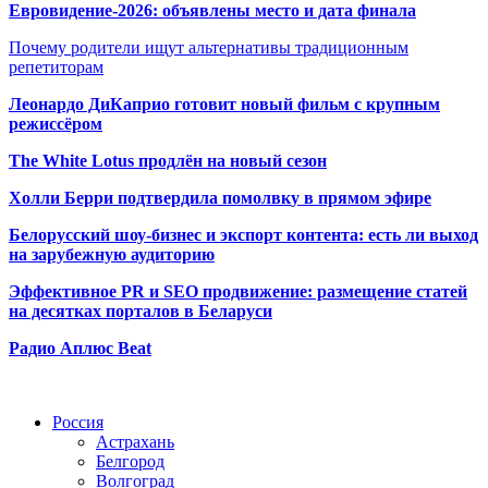
Евровидение-2026: объявлены место и дата финала
Почему родители ищут альтернативы традиционным
репетиторам
Леонардо ДиКаприо готовит новый фильм с крупным
режиссёром
The White Lotus продлён на новый сезон
Холли Берри подтвердила помолвк
у в прямом эфире
Белорусский шоу-бизнес и экспорт контента: есть ли выход
на зарубежную аудиторию
Эффективное PR и SEO продвижение:
размещение статей
на десятках порталов в Беларуси
Радио Аплюс Beat
Радио по странам
Россия
Астрахань
Белгород
Волгоград