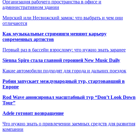
Организация рабочего пространства в офисе и
административном здании
Мирский или Несвижский замок: что выбрать и чем они
отличаются
Как музыкальные стриминги меняют карьеру
современных артистов
Первый раз в бассейн взрослому: что нужно знать заранее
Sienna Spiro стала главной героиней New Music Daily
Какие автомобили подходят для города и дальних поездок
Робин запускает международный тур, стартовавший в
Европе
Rod Wave анонсировал масштабный тур “Don’t Look Down
Tour”
Adele готовит возвращение
Что нужно знать о привлечении заемных средств для развития
компании