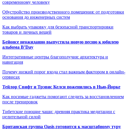
современному человеку
Обустройство производственного помещения: от подготовки
основания до инженерных систем
Как выбрать упаковку для безопасной транспортировки
товаров и личных вещей
Бейонсе неожиданно выпустила новую песню к юбилею
альбома B’Day
Интегративные центры благополучия: архитектура и
навигация
Почему низкий порог входа стал важным фактором в онлайн-
сервисах
Тейлор Свифт и Трэвис Келси поженились в Нью-Йорке
Как носимые гаджеты помогают следить за восстановлением
после тренировок
Тибетские поющие чаши: древняя практика медитации с
целительной силой
Британская группа Oasis готовится к масштабному туру