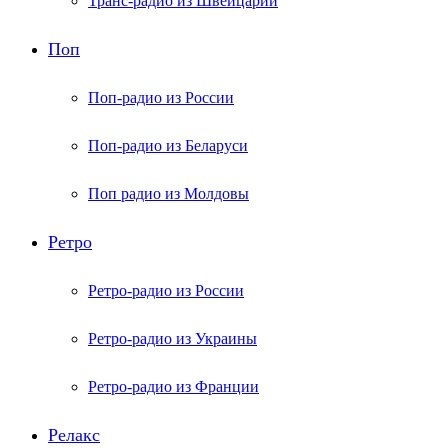
Транс-радио из Швейцарии
Поп
Поп-радио из России
Поп-радио из Беларуси
Поп радио из Молдовы
Ретро
Ретро-радио из России
Ретро-радио из Украины
Ретро-радио из Франции
Релакс