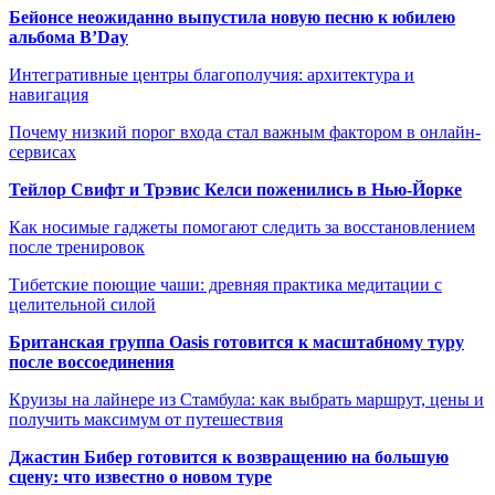
Бейонсе неожиданно выпустила новую песню к юбилею
альбома B’Day
Интегративные центры благополучия: архитектура и
навигация
Почему низкий порог входа стал важным фактором в онлайн-
сервисах
Тейлор Свифт и Трэвис Келси поженились в Нью-Йорке
Как носимые гаджеты помогают следить за восстановлением
после тренировок
Тибетские поющие чаши: древняя практика медитации с
целительной силой
Британская группа Oasis готовится к масштабному туру
после воссоединения
Круизы на лайнере из Стамбула: как выбрать маршрут, цены и
получить максимум от путешествия
Джастин Бибер готовится к возвращению на большую
сцену: что известно о новом туре