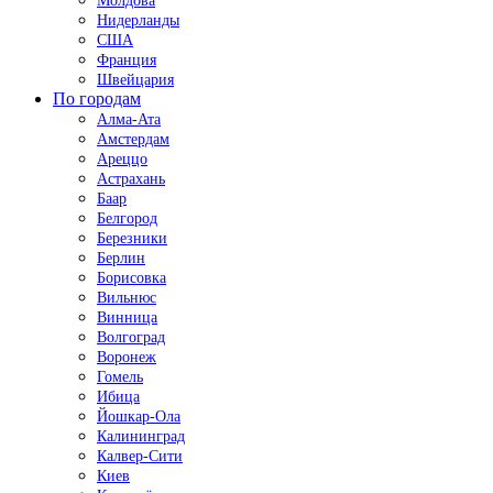
Молдова
Нидерланды
США
Франция
Швейцария
По городам
Алма-Ата
Амстердам
Ареццо
Астрахань
Баар
Белгород
Березники
Берлин
Борисовка
Вильнюс
Винница
Волгоград
Воронеж
Гомель
Ибица
Йошкар-Ола
Калининград
Калвер-Сити
Киев