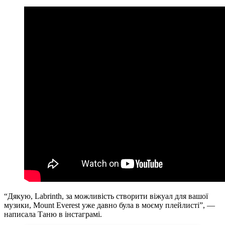
“Дякую, Labrinth, за можливість створити віжуал для вашої
музики, Mount Everest уже давно була в моєму плейлисті”, —
написала Таню в інстаграмі.