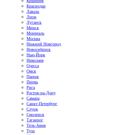
Кишинёв
Краснодар
Лаваль
Лион
Луганск
Минск
Монреаль
Москва
Нижний Новгород
Новосибирск
Нью-Йорк
Николаев
Одесса
Омск
Париж
Пермь
Рига
Ростов-на-Дону
Самара
Санкт-Петербург
Слуцк
Смоленск
Таганрог
Тель-Авив
Тула