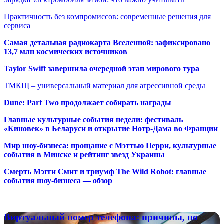
Практичность без компромиссов: современные решения для
сервиса
Самая детальная радиокарта Вселенной: зафиксировано
13,7 млн космических источников
Taylor Swift завершила очередной этап мирового тура
ТМКЩ – универсальный материал для агрессивной среды
Dune: Part Two продолжает собирать награды
Главные культурные события недели: фестиваль
«Киновек» в Беларуси и открытие Нотр-Дама во Франции
Мир шоу-бизнеса: прощание с Мэттью Перри, культурные
события в Минске и рейтинг звезд Украины
Смерть Мэгги Смит и триумф The Wild Robot: главные
события шоу-бизнеса — обзор
Популярные радиостанции
Виртуальный
Виртуальный номер телефона: причины, по