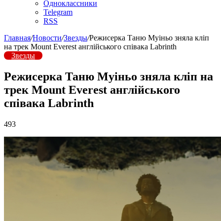
Одноклассники
Telegram
RSS
Главная
/
Новости
/
Звезды
/
Режисерка Таню Муіньо зняла кліп
на трек Mount Everest англійського співака Labrinth
Звезды
Режисерка Таню Муіньо зняла кліп на
трек Mount Everest англійського
співака Labrinth
493