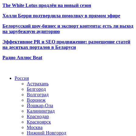
The White Lotus продлён на новый сезон
Холли Берри подтвердила помолвк
у в прямом эфире
Белорусский шоу-бизнес и экспорт контента: есть ли выход
на зарубежную аудиторию
Эффективное PR и SEO продвижение:
размещение статей
на десятках порталов в Беларуси
Радио Аплюс Beat
Радио по странам
Россия
Астрахань
Белгород
Волгоград
Воронеж
Йошкар-Ола
Калининград
Краснодар
Красноярск
Москва
Нижний Новгород