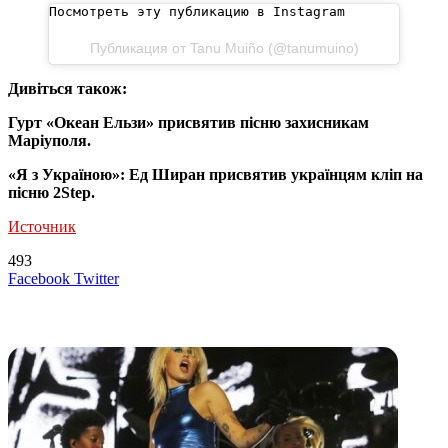
Посмотреть эту публикацию в Instagram
Публикация от Tanu Muiño (@tanumuino)
Дивіться також:
Гурт «Океан Ельзи» присвятив пісню захисникам
Маріуполя.
«Я з Україною»: Ед Ширан присвятив українцям кліп на
пісню 2Step.
Источник
493
LinkedIn
Tumblr
Reddit
Вконтакте
Одноклассники
Skype
Messenger
Messenger
WhatsApp
Telegram
Viber
Line
Поделиться
Печатать
Facebook
Twitter
через
электронную
Похожие радио
почту