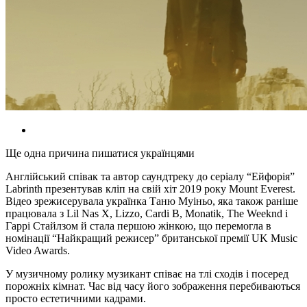
Ще одна причина пишатися українцями
Англійський співак та автор саундтреку до серіалу “Ейфорія”
Labrinth презентував кліп на свій хіт 2019 року Mount Everest.
Відео зрежисерувала українка Таню Муіньо, яка також раніше
працювала з Lil Nas X, Lizzo, Cardi B, Monatik, The Weeknd і
Гаррі Стайлзом й стала першою жінкою, що перемогла в
номінації “Найкращий режисер” британської премії UK Music
Video Awards.
У музичному ролику музикант співає на тлі сходів і посеред
порожніх кімнат. Час від часу його зображення перебиваються
просто естетичними кадрами.