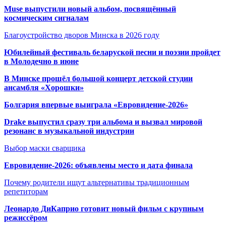
Muse выпустили новый альбом, посвящённый
космическим сигналам
Благоустройство дворов Минска в 2026 году
Юбилейный фестиваль беларуской песни и поэзии пройдет
в Молодечно в июне
В Минске прошёл большой концерт детской студии
ансамбля «Хорошки»
Болгария впервые выиграла «Евровидение-2026»
Drake выпустил сразу три альбома и вызвал мировой
резонанс в музыкальной индустрии
Выбор маски сварщика
Евровидение-2026: объявлены место и дата финала
Почему родители ищут альтернативы традиционным
репетиторам
Леонардо ДиКаприо готовит новый фильм с крупным
режиссёром