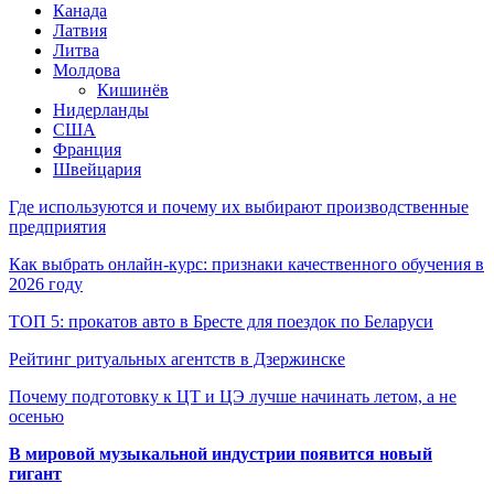
Канада
Латвия
Литва
Молдова
Кишинёв
Нидерланды
США
Франция
Швейцария
Где используются и почему их выбирают производственные
предприятия
Как выбрать онлайн-курс: признаки качественного обучения в
2026 году
ТОП 5: прокатов авто в Бресте для поездок по Беларуси
Рейтинг ритуальных агентств в Дзержинске
Почему подготовку к ЦТ и ЦЭ лучше начинать летом, а не
осенью
В мировой музыкальной индустрии появится новый
гигант