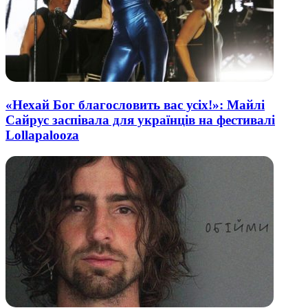
«Нехай Бог благословить вас усіх!»: Майлі
Сайрус заспівала для українців на фестивалі
Lollapalooza