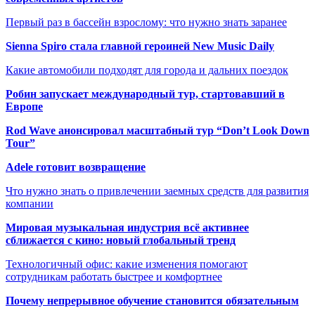
Первый раз в бассейн взрослому: что нужно знать заранее
Sienna Spiro стала главной героиней New Music Daily
Какие автомобили подходят для города и дальних поездок
Робин запускает международный тур, стартовавший в
Европе
Rod Wave анонсировал масштабный тур “Don’t Look Down
Tour”
Adele готовит возвращение
Что нужно знать о привлечении заемных средств для развития
компании
Мировая музыкальная индустрия всё активнее
сближается с кино: новый глобальный тренд
Технологичный офис: какие изменения помогают
сотрудникам работать быстрее и комфортнее
Почему непрерывное обучение становится обязательным