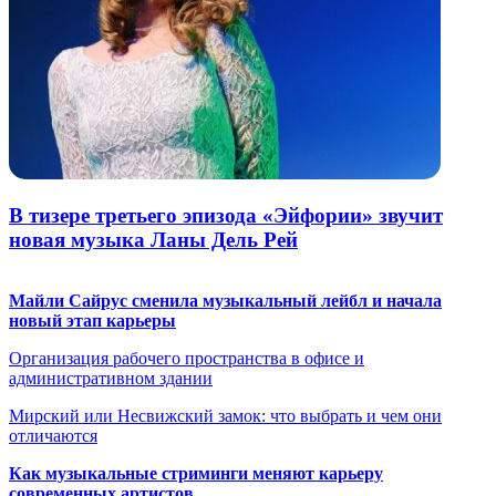
В тизере третьего эпизода «Эйфории» звучит
новая музыка Ланы Дель Рей
Майли Сайрус сменила музыкальный лейбл и начала
новый этап карьеры
Организация рабочего пространства в офисе и
административном здании
Мирский или Несвижский замок: что выбрать и чем они
отличаются
Как музыкальные стриминги меняют карьеру
современных артистов