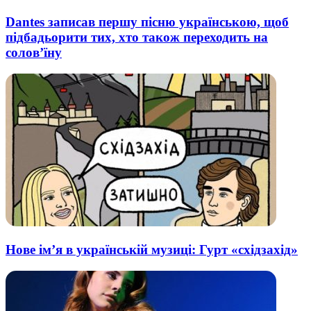
Dantes записав першу пісню українською, щоб
підбадьорити тих, хто також переходить на
солов’їну
Нове ім’я в українській музиці: Гурт «східзахід»