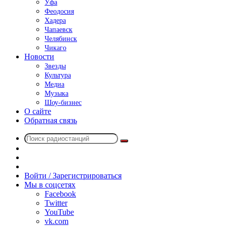
Уфа
Феодосия
Хадера
Чапаевск
Челябинск
Чикаго
Новости
Звезды
Культура
Медиа
Музыка
Шоу-бизнес
О сайте
Обратная связь
Поиск
Switch
радиостанций
skin
Sidebar
Случайное
радио
Войти / Зарегистрироваться
Мы в соцсетях
Facebook
Twitter
YouTube
vk.com