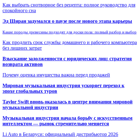
Как выбрать снотворное без рецепта: полное руководство для
спокойного сна
Эд Ширан задумался о паузе после нового этапа карьеры
Какие породы древесины подходят для доски пола: полный разбор и выбор
Как продлить срок службы домашнего и рабочего компьютера
без лишних затрат
Взыскание задолженности с юридических лиц: стратегия
возврата активов
Почему оценка имущества важна перед продажей
Мировая музыкальная индустрия ускоряет переход к
эпохе глобальных туров
Taylor Swift вновь оказалась в центре внимания мировой
музыкальной индустрии
Музыкальная индустрия начала борьбу с искусственным
интеллектом — рынок стремительно меняется
Li Auto в Беларуси: официальный дистрибьютор 2026