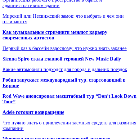
административном здании
Мирский или Несвижский замок: что выбрать и чем они
отличаются
Как музыкальные стриминги меняют карьеру
современных артистов
Первый раз в бассейн взрослому: что нужно знать заранее
Sienna Spiro стала главной героиней New Music Daily
Какие автомобили подходят для города и дальних поездок
Робин запускает международный тур, стартовавший в
Европе
Rod Wave анонсировал масштабный тур “Don’t Look Down
Tour”
Adele готовит возвращение
Что нужно знать о привлечении заемных средств для развития
компании
Мировая музыкальная индустрия всё активнее