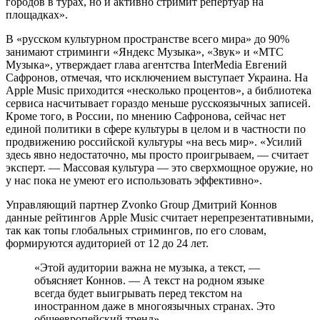
городов в турах, но и активно стримит репертуар на
площадках».
В «русском культурном пространстве всего мира» до 90%
занимают стриминги «Яндекс Музыка», «Звук» и «МТС
Музыка», утверждает глава агентства InterMedia Евгений
Сафронов, отмечая, что исключением выступает Украина. На
Apple Music приходится «несколько процентов», а библиотека
сервиса насчитывает гораздо меньше русскоязычных записей.
Кроме того, в России, по мнению Сафронова, сейчас нет
единой политики в сфере культуры в целом и в частности по
продвижению российской культуры «на весь мир». «Усилий
здесь явно недостаточно, мы просто проигрываем, — считает
эксперт. — Массовая культура — это сверхмощное оружие, но
у нас пока не умеют его использовать эффективно».
Управляющий партнер Zvonko Group Дмитрий Коннов
данные рейтингов Apple Music считает нерепрезентативными,
так как топы глобальных стримингов, по его словам,
формируются аудиторией от 12 до 24 лет.
«Этой аудитории важна не музыка, а текст, —
объясняет Коннов. — А текст на родном языке
всегда будет выигрывать перед текстом на
иностранном даже в многоязычных странах. Это
общеевропейский тренд».