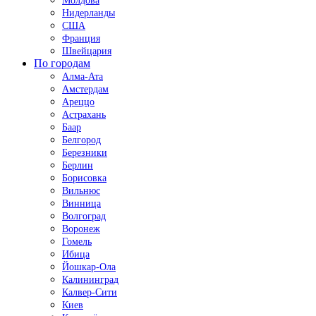
Молдова
Нидерланды
США
Франция
Швейцария
По городам
Алма-Ата
Амстердам
Ареццо
Астрахань
Баар
Белгород
Березники
Берлин
Борисовка
Вильнюс
Винница
Волгоград
Воронеж
Гомель
Ибица
Йошкар-Ола
Калининград
Калвер-Сити
Киев