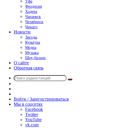
Уфа
Феодосия
Хадера
Чапаевск
Челябинск
Чикаго
Новости
Звезды
Культура
Медиа
Музыка
Шоу-бизнес
О сайте
Обратная связь
Поиск
Switch
радиостанций
skin
Sidebar
Случайное
радио
Войти / Зарегистрироваться
Мы в соцсетях
Facebook
Twitter
YouTube
vk.com