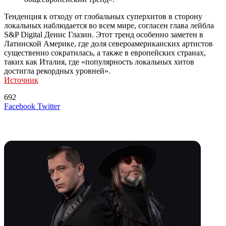
Тенденция к отходу от глобальных суперхитов в сторону
локальных наблюдается во всем мире, согласен глава лейбла
S&P Digital Денис Глазин. Этот тренд особенно заметен в
Латинской Америке, где доля североамериканских артистов
существенно сократилась, а также в европейских странах,
таких как Италия, где «популярность локальных хитов
достигла рекордных уровней».
Источник
692
LinkedIn
Tumblr
Reddit
Вконтакте
Одноклассники
Skype
Messenger
Messenger
WhatsApp
Telegram
Viber
Line
Поделиться
Печатать
Facebook
Twitter
через
электронную
Похожие радио
почту