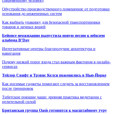
современному человеку
Обустройство производственного помещения: от подготовки
основания до инженерных систем
Как выбрать упаковку для безопасной транспортировки
товаров и личных вещей
Бейонсе неожиданно выпустила новую песню к юбилею
альбома B’Day
Интегративные центры благополучия: архитектура и
навигация
Почему низкий порог входа стал важным фактором в онлайн-
сервисах
Тейлор Свифт и Трэвис Келси поженились в Нью-Йорке
Как носимые гаджеты помогают следить за восстановлением
после тренировок
Тибетские поющие чаши: древняя практика медитации с
целительной силой
Британская группа Oasis готовится к масштабному туру