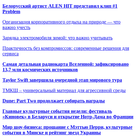
Белорусский артист ALEN HIT представил клип #1
Problem
Организация корпоративного отдыха на природе — что
важно учесть
Зарядка электромобиля зимой: что важно учитывать
Практичность без компромиссов: современные решения для
сервиса
Самая детальная радиокарта Вселенной: зафиксировано
13,7 млн космических источников
Taylor Swift завершила очередной этап мирового тура
ТМКЩ – универсальный материал для агрессивной среды
Dune: Part Two продолжает собирать награды
Главные культурные события недели: фестиваль
«Киновек» в Беларуси и открытие Нотр-Дама во Франции
Мир шоу-бизнеса: прощание с Мэттью Перри, культурные
события в Минске и рейтинг звезд Украины