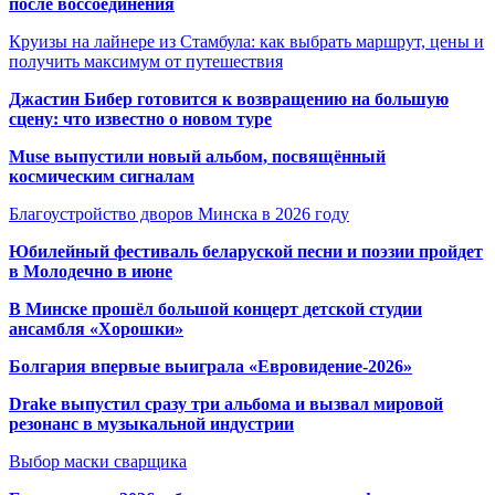
после воссоединения
Круизы на лайнере из Стамбула: как выбрать маршрут, цены и
получить максимум от путешествия
Джастин Бибер готовится к возвращению на большую
сцену: что известно о новом туре
Muse выпустили новый альбом, посвящённый
космическим сигналам
Благоустройство дворов Минска в 2026 году
Юбилейный фестиваль беларуской песни и поэзии пройдет
в Молодечно в июне
В Минске прошёл большой концерт детской студии
ансамбля «Хорошки»
Болгария впервые выиграла «Евровидение-2026»
Drake выпустил сразу три альбома и вызвал мировой
резонанс в музыкальной индустрии
Выбор маски сварщика