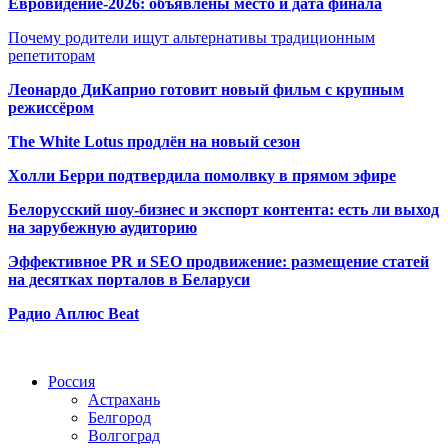
Евровидение-2026: объявлены место и дата финала
Почему родители ищут альтернативы традиционным
репетиторам
Леонардо ДиКаприо готовит новый фильм с крупным
режиссёром
The White Lotus продлён на новый сезон
Холли Берри подтвердила помолвк
у в прямом эфире
Белорусский шоу-бизнес и экспорт контента: есть ли выход
на зарубежную аудиторию
Эффективное PR и SEO продвижение:
размещение статей
на десятках порталов в Беларуси
Радио Аплюс Beat
Радио по странам
Россия
Астрахань
Белгород
Волгоград