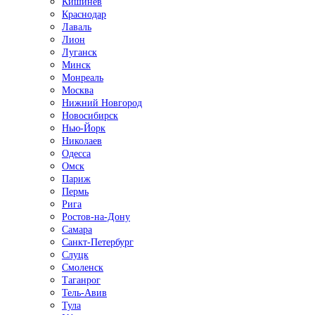
Кишинёв
Краснодар
Лаваль
Лион
Луганск
Минск
Монреаль
Москва
Нижний Новгород
Новосибирск
Нью-Йорк
Николаев
Одесса
Омск
Париж
Пермь
Рига
Ростов-на-Дону
Самара
Санкт-Петербург
Слуцк
Смоленск
Таганрог
Тель-Авив
Тула