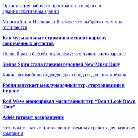
Организация рабочего пространства в офисе и
административном здании
Мирский или Несвижский замок: что выбрать и чем они
отличаются
Как музыкальные стриминги меняют карьеру
современных артистов
Первый раз в бассейн взрослому: что нужно знать заранее
Sienna Spiro стала главной героиней New Music Daily
Какие автомобили подходят для города и дальних поездок
Робин запускает международный тур, стартовавший в
Европе
Rod Wave анонсировал масштабный тур “Don’t Look Down
Tour”
Adele готовит возвращение
Что нужно знать о привлечении заемных средств для развития
компании