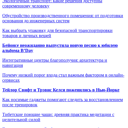
Экологичный транспорт: какие решения доступны
современному человеку
Обустройство производственного помещения: от подготовки
основания до инженерных систем
Как выбрать упаковку для безопасной транспортировки
товаров и личных вещей
Бейонсе неожиданно выпустила новую песню к юбилею
альбома B’Day
Интегративные центры благополучия: архитектура и
навигация
Почему низкий порог входа стал важным фактором в онлайн-
сервисах
Тейлор Свифт и Трэвис Келси поженились в Нью-Йорке
Как носимые гаджеты помогают следить за восстановлением
после тренировок
Тибетские поющие чаши: древняя практика медитации с
целительной силой