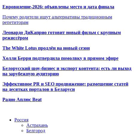
Евровидение-2026: объявлены место и дата финала
Почему родители ищут альтернативы традиционным
репетиторам
Леонардо ДиКаприо готовит новый фильм с крупным
режиссёром
The White Lotus продлён на новый сезон
Холли Берри подтвердила помолвк
у в прямом эфире
Белорусский шоу-бизнес и экспорт контента: есть ли выход
на зарубежную аудиторию
Эффективное PR и SEO продвижение:
размещение статей
на десятках порталов в Беларуси
Радио Аплюс Beat
Радио по странам
Россия
Астрахань
Белгород