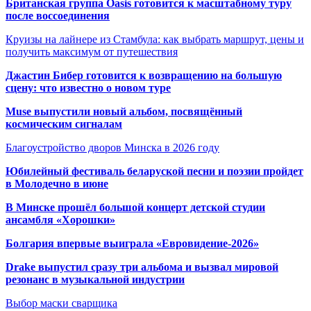
Британская группа Oasis готовится к масштабному туру
после воссоединения
Круизы на лайнере из Стамбула: как выбрать маршрут, цены и
получить максимум от путешествия
Джастин Бибер готовится к возвращению на большую
сцену: что известно о новом туре
Muse выпустили новый альбом, посвящённый
космическим сигналам
Благоустройство дворов Минска в 2026 году
Юбилейный фестиваль беларуской песни и поэзии пройдет
в Молодечно в июне
В Минске прошёл большой концерт детской студии
ансамбля «Хорошки»
Болгария впервые выиграла «Евровидение-2026»
Drake выпустил сразу три альбома и вызвал мировой
резонанс в музыкальной индустрии
Выбор маски сварщика