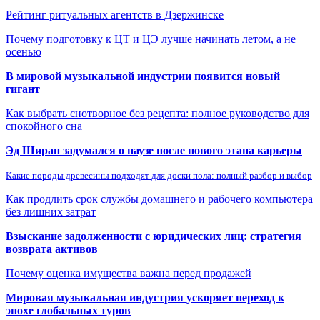
Рейтинг ритуальных агентств в Дзержинске
Почему подготовку к ЦТ и ЦЭ лучше начинать летом, а не
осенью
В мировой музыкальной индустрии появится новый
гигант
Как выбрать снотворное без рецепта: полное руководство для
спокойного сна
Эд Ширан задумался о паузе после нового этапа карьеры
Какие породы древесины подходят для доски пола: полный разбор и выбор
Как продлить срок службы домашнего и рабочего компьютера
без лишних затрат
Взыскание задолженности с юридических лиц: стратегия
возврата активов
Почему оценка имущества важна перед продажей
Мировая музыкальная индустрия ускоряет переход к
эпохе глобальных туров