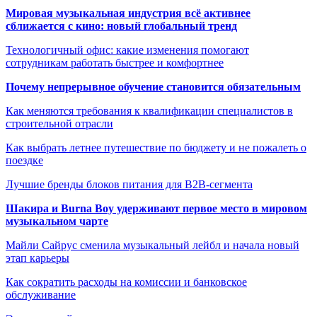
Мировая музыкальная индустрия всё активнее
сближается с кино: новый глобальный тренд
Технологичный офис: какие изменения помогают
сотрудникам работать быстрее и комфортнее
Почему непрерывное обучение становится обязательным
Как меняются требования к квалификации специалистов в
строительной отрасли
Как выбрать летнее путешествие по бюджету и не пожалеть о
поездке
Лучшие бренды блоков питания для B2B-сегмента
Шакира и Burna Boy удерживают первое место в мировом
музыкальном чарте
Майли Сайрус сменила музыкальный лейбл и начала новый
этап карьеры
Как сократить расходы на комиссии и банковское
обслуживание