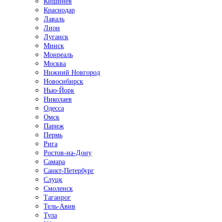
Кишинёв
Краснодар
Лаваль
Лион
Луганск
Минск
Монреаль
Москва
Нижний Новгород
Новосибирск
Нью-Йорк
Николаев
Одесса
Омск
Париж
Пермь
Рига
Ростов-на-Дону
Самара
Санкт-Петербург
Слуцк
Смоленск
Таганрог
Тель-Авив
Тула