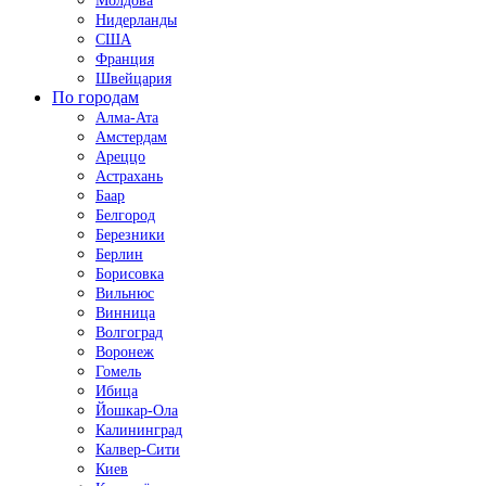
Молдова
Нидерланды
США
Франция
Швейцария
По городам
Алма-Ата
Амстердам
Ареццо
Астрахань
Баар
Белгород
Березники
Берлин
Борисовка
Вильнюс
Винница
Волгоград
Воронеж
Гомель
Ибица
Йошкар-Ола
Калининград
Калвер-Сити
Киев