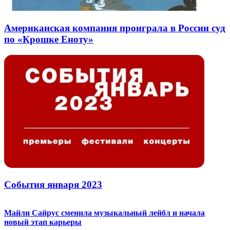
Американская компания проиграла в России суд
по «Крошке Еноту»
События января 2023
Майли Сайрус сменила музыкальный лейбл и начала
новый этап карьеры