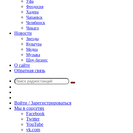
Уфа
Феодосия
Хадера
Чапаевск
Челябинск
Чикаго
Новости
Звезды
Культура
Медиа
Музыка
Шоу-бизнес
О сайте
Обратная связь
Поиск
Switch
радиостанций
skin
Sidebar
Случайное
радио
Войти / Зарегистрироваться
Мы в соцсетях
Facebook
Twitter
YouTube
vk.com