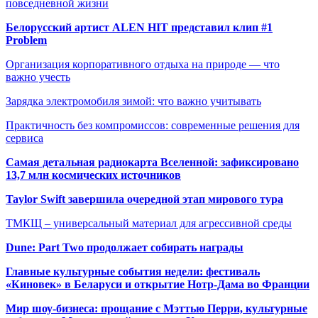
повседневной жизни
Белорусский артист ALEN HIT представил клип #1
Problem
Организация корпоративного отдыха на природе — что
важно учесть
Зарядка электромобиля зимой: что важно учитывать
Практичность без компромиссов: современные решения для
сервиса
Самая детальная радиокарта Вселенной: зафиксировано
13,7 млн космических источников
Taylor Swift завершила очередной этап мирового тура
ТМКЩ – универсальный материал для агрессивной среды
Dune: Part Two продолжает собирать награды
Главные культурные события недели: фестиваль
«Киновек» в Беларуси и открытие Нотр-Дама во Франции
Мир шоу-бизнеса: прощание с Мэттью Перри, культурные