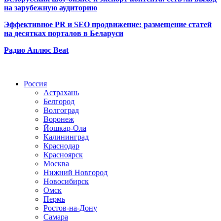
на зарубежную аудиторию
Эффективное PR и SEO продвижение:
размещение статей
на десятках порталов в Беларуси
Радио Аплюс Beat
Радио по странам
Россия
Астрахань
Белгород
Волгоград
Воронеж
Йошкар-Ола
Калининград
Краснодар
Красноярск
Москва
Нижний Новгород
Новосибирск
Омск
Пермь
Ростов-на-Дону
Самара