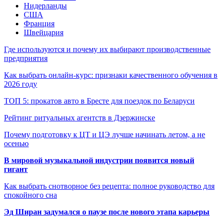
Нидерланды
США
Франция
Швейцария
Где используются и почему их выбирают производственные
предприятия
Как выбрать онлайн-курс: признаки качественного обучения в
2026 году
ТОП 5: прокатов авто в Бресте для поездок по Беларуси
Рейтинг ритуальных агентств в Дзержинске
Почему подготовку к ЦТ и ЦЭ лучше начинать летом, а не
осенью
В мировой музыкальной индустрии появится новый
гигант
Как выбрать снотворное без рецепта: полное руководство для
спокойного сна
Эд Ширан задумался о паузе после нового этапа карьеры