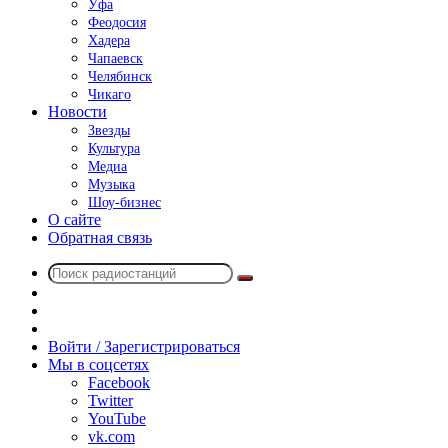
Уфа
Феодосия
Хадера
Чапаевск
Челябинск
Чикаго
Новости
Звезды
Культура
Медиа
Музыка
Шоу-бизнес
О сайте
Обратная связь
Поиск
Switch
радиостанций
skin
Sidebar
Случайное
радио
Войти / Зарегистрироваться
Мы в соцсетях
Facebook
Twitter
YouTube
vk.com