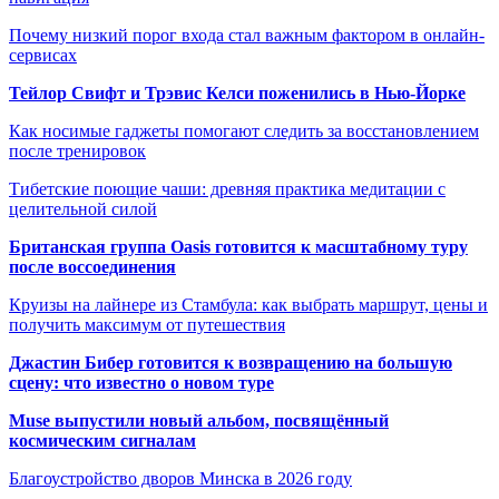
Почему низкий порог входа стал важным фактором в онлайн-
сервисах
Тейлор Свифт и Трэвис Келси поженились в Нью-Йорке
Как носимые гаджеты помогают следить за восстановлением
после тренировок
Тибетские поющие чаши: древняя практика медитации с
целительной силой
Британская группа Oasis готовится к масштабному туру
после воссоединения
Круизы на лайнере из Стамбула: как выбрать маршрут, цены и
получить максимум от путешествия
Джастин Бибер готовится к возвращению на большую
сцену: что известно о новом туре
Muse выпустили новый альбом, посвящённый
космическим сигналам
Благоустройство дворов Минска в 2026 году