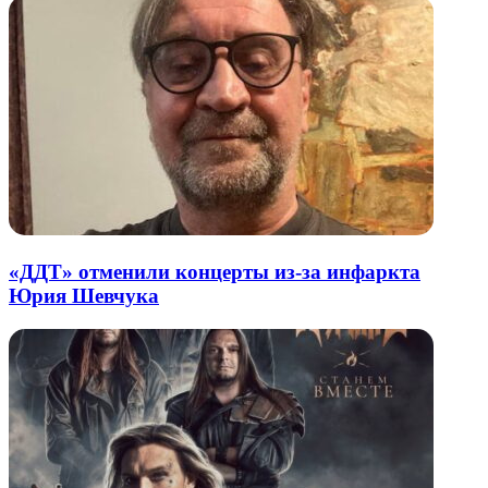
«ДДТ» отменили концерты из-за инфаркта
Юрия Шевчука