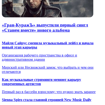
«Гран-КуражЪ» выпустили первый сингл
«Станем вместе» нового альбома
Майли Сайрус сменила музыкальный лейбл и начала
новый этап карьеры
Организация рабочего пространства в офисе и
административном здании
Мирский или Несвижский замок: что выбрать и чем они
отличаются
Как музыкальные стриминги меняют карьеру
современных артистов
Первый раз в бассейн взрослому: что нужно знать заранее
Sienna Spiro стала главной героиней New Music Daily