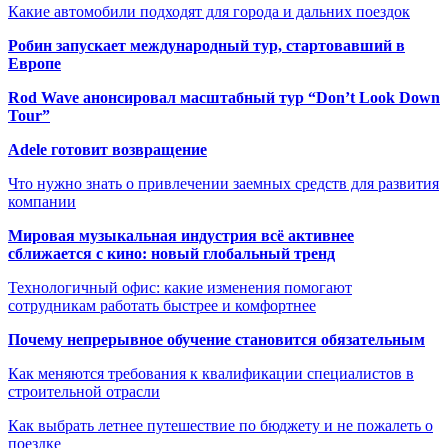
Какие автомобили подходят для города и дальних поездок
Робин запускает международный тур, стартовавший в
Европе
Rod Wave анонсировал масштабный тур “Don’t Look Down
Tour”
Adele готовит возвращение
Что нужно знать о привлечении заемных средств для развития
компании
Мировая музыкальная индустрия всё активнее
сближается с кино: новый глобальный тренд
Технологичный офис: какие изменения помогают
сотрудникам работать быстрее и комфортнее
Почему непрерывное обучение становится обязательным
Как меняются требования к квалификации специалистов в
строительной отрасли
Как выбрать летнее путешествие по бюджету и не пожалеть о
поездке