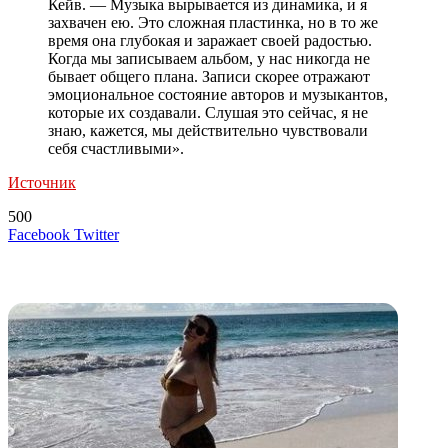
Кейв. — Музыка вырывается из динамика, и я
захвачен ею. Это сложная пластинка, но в то же
время она глубокая и заражает своей радостью.
Когда мы записываем альбом, у нас никогда не
бывает общего плана. Записи скорее отражают
эмоциональное состояние авторов и музыкантов,
которые их создавали. Слушая это сейчас, я не
знаю, кажется, мы действительно чувствовали
себя счастливыми».
Источник
500
LinkedIn
Tumblr
Reddit
Вконтакте
Одноклассники
Skype
Messenger
Messenger
WhatsApp
Telegram
Viber
Line
Поделиться
Печатать
Facebook
Twitter
через
электронную
Похожие радио
почту