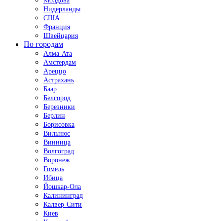
Молдова
Нидерланды
США
Франция
Швейцария
По городам
Алма-Ата
Амстердам
Ареццо
Астрахань
Баар
Белгород
Березники
Берлин
Борисовка
Вильнюс
Винница
Волгоград
Воронеж
Гомель
Ибица
Йошкар-Ола
Калининград
Калвер-Сити
Киев