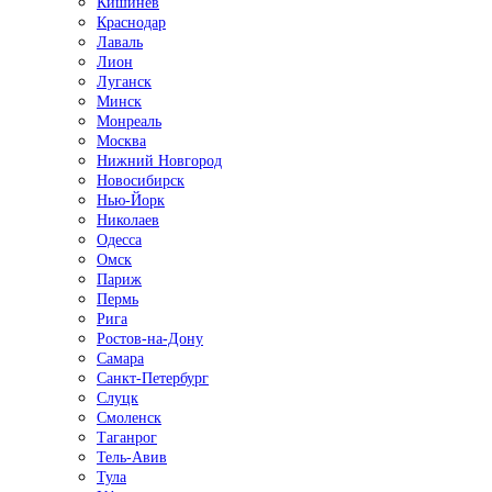
Кишинёв
Краснодар
Лаваль
Лион
Луганск
Минск
Монреаль
Москва
Нижний Новгород
Новосибирск
Нью-Йорк
Николаев
Одесса
Омск
Париж
Пермь
Рига
Ростов-на-Дону
Самара
Санкт-Петербург
Слуцк
Смоленск
Таганрог
Тель-Авив
Тула