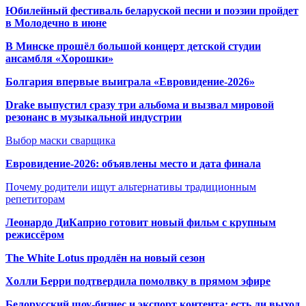
Юбилейный фестиваль беларуской песни и поэзии пройдет
в Молодечно в июне
В Минске прошёл большой концерт детской студии
ансамбля «Хорошки»
Болгария впервые выиграла «Евровидение-2026»
Drake выпустил сразу три альбома и вызвал мировой
резонанс в музыкальной индустрии
Выбор маски сварщика
Евровидение-2026: объявлены место и дата финала
Почему родители ищут альтернативы традиционным
репетиторам
Леонардо ДиКаприо готовит новый фильм с крупным
режиссёром
The White Lotus продлён на новый сезон
Холли Берри подтвердила помолвк
у в прямом эфире
Белорусский шоу-бизнес и экспорт контента: есть ли выход