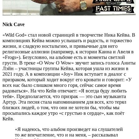
Nick Cave
«Wild God» стал новой страницей в творчестве Ника Кейва. В
композициях Кейва можно услышать и радость, и торжество
жизни, и сладкую ностальгию, и привычные для него
религиозные аллюзии (например, к истории Каина и Авеля в
«Frogs»). Безусловно, на альбоме есть и моменты светлой
грусти. В треке «O Wow O Wow» звучит запись голоса Аниты
Лэйн – участницы группы Кейва, которая ушла из жизни в
2021 году. А в композиции «Joy» Ник вступает в диалог с
призраком, который ходит вокруг его кровати и говорит: «У
всех нас было слишком много горя, сейчас самое время
радоваться». На что Кейв отвечает: «Я всегда буду любить
тебя». Предполагается, что призрак — это сын музыканта
Артур. Эта песня стала напоминанием для всех, кто терял
близких людей, о том, что они не хотели бы, чтобы мы
просыпались каждое утро «с грустью в сердце», как поёт
Кейв.
«Я надеюсь, что альбом произведет на слушателей
то же впечатление, что и на меня, – рассказывал