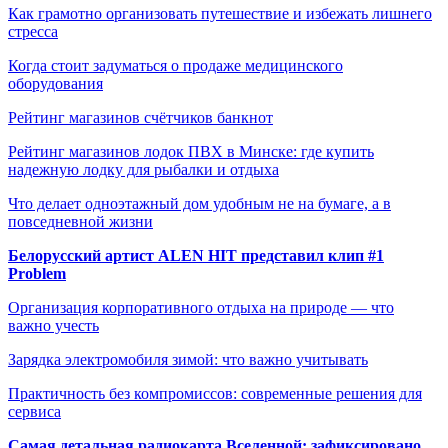
Как грамотно организовать путешествие и избежать лишнего
стресса
Когда стоит задуматься о продаже медицинского
оборудования
Рейтинг магазинов счётчиков банкнот
Рейтинг магазинов лодок ПВХ в Минске: где купить
надежную лодку для рыбалки и отдыха
Что делает одноэтажный дом удобным не на бумаге, а в
повседневной жизни
Белорусский артист ALEN HIT представил клип #1
Problem
Организация корпоративного отдыха на природе — что
важно учесть
Зарядка электромобиля зимой: что важно учитывать
Практичность без компромиссов: современные решения для
сервиса
Самая детальная радиокарта Вселенной: зафиксировано