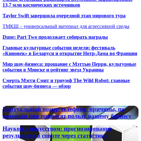
13,7 млн космических источников
Taylor Swift завершила очередной этап мирового тура
ТМКЩ – универсальный материал для агрессивной среды
Dune: Part Two продолжает собирать награды
Главные культурные события недели: фестиваль
«Киновек» в Беларуси и открытие Нотр-Дама во Франции
Мир шоу-бизнеса: прощание с Мэттью Перри, культурные
события в Минске и рейтинг звезд Украины
Смерть Мэгги Смит и триумф The Wild Robot: главные
события шоу-бизнеса — обзор
Популярные радиостанции
Виртуальный
Виртуальный номер телефона: причины, по
номер
которым они приносят пользу вашему бизнесу
телефона:
причины,
Наукой
Наукой и искусством: прогнозирование
по
и
результатов в спорте через статистику,
которым
искусством: