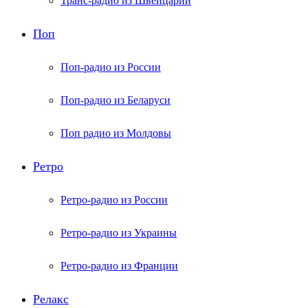
Транс-радио из Швейцарии
Поп
Поп-радио из России
Поп-радио из Беларуси
Поп радио из Молдовы
Ретро
Ретро-радио из России
Ретро-радио из Украины
Ретро-радио из Франции
Релакс