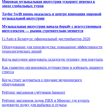
Мировая музыкальная индустрия ускоряет переход к
эпохе глобальных туров
Taylor Swift вновь оказалась в центре внимания мировой
музыкальной индустрии
Музыкальная индустрия начала борьбу с искусственным
интеллектом — рынок стремительно меняется
Li Auto в Беларуси: официальный дистрибьютор 2026
Оборудование для производства: повышение эффективности
технологических линий
Когда выгоднее арендовать складскую технику, чем покупать
Как грамотно организовать путешествие и избежать лишнего
стресса
Когда стоит задуматься о продаже медицинского
оборудования
Рейтинг магазинов счётчиков банкнот
Рейтинг магазинов лодок ПВХ в Минске: где купить
надежную лодку для рыбалки и отдыха