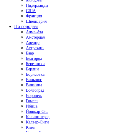
Молдова
Нидерланды
США
Франция
Швейцария
По городам
Алма-Ата
Амстердам
Ареццо
Астрахань
Баар
Белгород
Березники
Берлин
Борисовка
Вильнюс
Винница
Волгоград
Воронеж
Гомель
Ибица
Йошкар-Ола
Калининград
Калвер-Сити
Киев