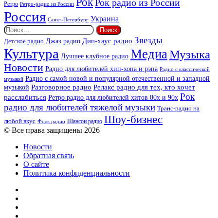
Рок
Рок радио из России
Ретро
Ретро-радио из России
Россия
Украина
Санкт-Петербург
Найти:
Звезды
Дип-хаус радио
Джаз радио
Детское радио
Культура
Медиа
Музыка
Лучшее клубное радио
Новости
Радио для любителей хип-хопа и рэпа
Радио с классической
Радио с самой новой и популярной отечественной и западной
музыкой
музыкой
Разговорное радио
Релакс радио для тех, кто хочет
Рок
расслабиться
Ретро радио для любителей хитов 80х и 90х
радио для любителей тяжелой музыки
Транс-радио на
Шоу-бизнес
любой вкус
Шансон радио
Фолк радио
© Все права защищены 2026
Новости
Обратная связь
О сайте
Политика конфиденциальности
Facebook
Twitter
YouTube
vk.com