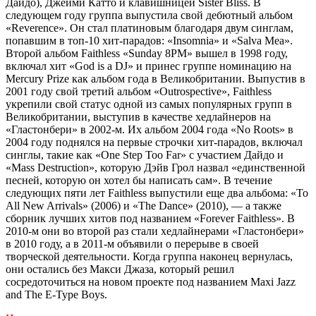
Дайдо), Джейми Катто и клавишницей Sister Bliss. В
следующем году группа выпустила свой дебютный альбом
«Reverence». Он стал платиновым благодаря двум синглам,
попавшим в топ-10 хит-парадов: «Insomnia» и «Salva Mea».
Второй альбом Faithless «Sunday 8PM» вышел в 1998 году,
включал хит «God is a DJ» и принес группе номинацию на
Mercury Prize как альбом года в Великобритании. Выпустив в
2001 году свой третий альбом «Outrospective», Faithless
укрепили свой статус одной из самых популярных групп в
Великобритании, выступив в качестве хедлайнеров на
«Гластонбери» в 2002-м. Их альбом 2004 года «No Roots» в
2004 году поднялся на первые строчки хит-парадов, включал
синглы, такие как «One Step Too Far» с участием Дайдо и
«Mass Destruction», которую Дэйв Грол назвал «единственной
песней, которую он хотел бы написать сам». В течение
следующих пяти лет Faithless выпустили еще два альбома: «To
All New Arrivals» (2006) и «The Dance» (2010), — а также
сборник лучших хитов под названием «Forever Faithless». В
2010-м они во второй раз стали хедлайнерами «Гластонбери»
в 2010 году, а в 2011-м объявили о перерыве в своей
творческой деятельности. Когда группа наконец вернулась,
они остались без Макси Джаза, который решил
сосредоточиться на новом проекте под названием Maxi Jazz
and The E-Type Boys.