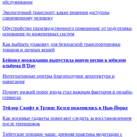
обслуживание
Экологичный транспорт: какие решения доступны
современному человеку
Обустройство производственного помещения: от подготовки
основания до инженерных систем
Как выбрать упаковку для безопасной транспортировки
товаров и личных вещей
Бейонсе неожиданно выпустила новую песню к юбилею
альбома B’Day
Интегративные центры благополучия: архитектура и
навигация
Почему низкий порог входа стал важным фактором в онлайн-
сервисах
Тейлор Свифт и Трэвис Келси поженились в Нью-Йорке
Как носимые гаджеты помогают следить за восстановлением
после тренировок
Тибетские поющие чаши: древняя практика медитации с