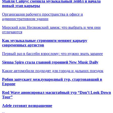
Майли Сайрус сменила музыкальный лейбл и начала
новый этап карьеры
Организация рабочего пространства в офисе и
административном здании
Мирский или Несвижский замок: что выбрать и чем они
отличаются
Как музыкальные стриминги меняют карьеру
современных артистов
Первый раз в бассейн взрослому: что нужно знать заранее
Sienna Spiro стала главной героиней New Music Daily
Какие автомобили подходят для города и дальних поездок
Робин запускает международный тур, стартовавший в
Европе
Rod Wave анонсировал масштабный тур “Don’t Look Down
Tour”
Adele готовит возвращение