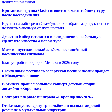
целительной силой
Британская группа Oasis готовится к масштабному туру
после воссоединения
Круизы на лайнере из Стамбула: как выбрать маршрут, цены и
получить максимум от путешествия
Джастин Бибер готовится к возвращению на большую
сцену: что известно о новом туре
Muse выпустили новый альбом, посвящённый
космическим сигналам
Благоустройство дворов Минска в 2026 году
Юбилейный фестиваль беларуской песни и поэзии пройдет
в Молодечно в июне
В Минске прошёл большой концерт детской студии
ансамбля «Хорошки»
Болгария впервые выиграла «Евровидение-2026»
Drake выпустил сразу три альбома и вызвал мировой
резонанс в музыкальной индустрии