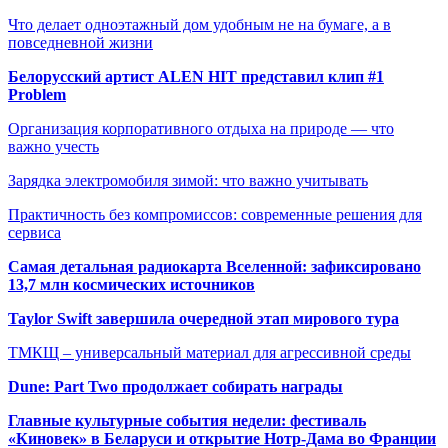
Что делает одноэтажный дом удобным не на бумаге, а в
повседневной жизни
Белорусский артист ALEN HIT представил клип #1
Problem
Организация корпоративного отдыха на природе — что
важно учесть
Зарядка электромобиля зимой: что важно учитывать
Практичность без компромиссов: современные решения для
сервиса
Самая детальная радиокарта Вселенной: зафиксировано
13,7 млн космических источников
Taylor Swift завершила очередной этап мирового тура
ТМКЩ – универсальный материал для агрессивной среды
Dune: Part Two продолжает собирать награды
Главные культурные события недели: фестиваль
«Киновек» в Беларуси и открытие Нотр-Дама во Франции