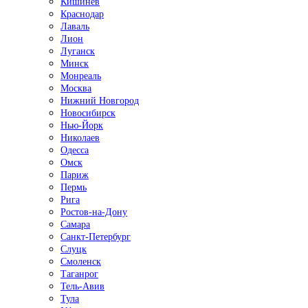
Кишинёв
Краснодар
Лаваль
Лион
Луганск
Минск
Монреаль
Москва
Нижний Новгород
Новосибирск
Нью-Йорк
Николаев
Одесса
Омск
Париж
Пермь
Рига
Ростов-на-Дону
Самара
Санкт-Петербург
Слуцк
Смоленск
Таганрог
Тель-Авив
Тула