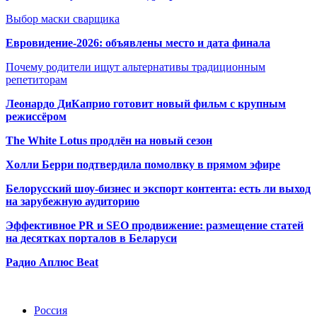
Выбор маски сварщика
Евровидение-2026: объявлены место и дата финала
Почему родители ищут альтернативы традиционным
репетиторам
Леонардо ДиКаприо готовит новый фильм с крупным
режиссёром
The White Lotus продлён на новый сезон
Холли Берри подтвердила помолвк
у в прямом эфире
Белорусский шоу-бизнес и экспорт контента: есть ли выход
на зарубежную аудиторию
Эффективное PR и SEO продвижение:
размещение статей
на десятках порталов в Беларуси
Радио Аплюс Beat
Радио по странам
Россия