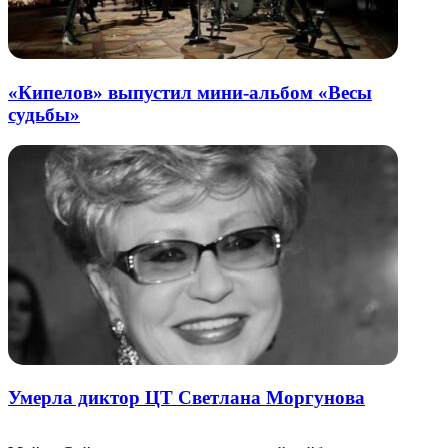
«Кипелов» выпустил мини-альбом «Весы
судьбы»
Умерла диктор ЦТ Светлана Моргунова