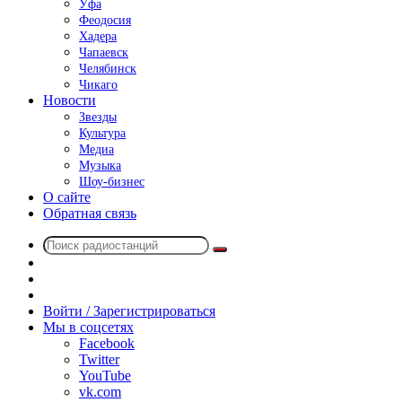
Уфа
Феодосия
Хадера
Чапаевск
Челябинск
Чикаго
Новости
Звезды
Культура
Медиа
Музыка
Шоу-бизнес
О сайте
Обратная связь
Поиск
Switch
радиостанций
skin
Sidebar
Случайное
радио
Войти / Зарегистрироваться
Мы в соцсетях
Facebook
Twitter
YouTube
vk.com