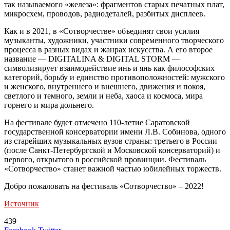
так называемого «железа»: фрагментов старых печатных плат,
микросхем, проводов, радиодеталей, разбитых дисплеев.
Как и в 2021, в «Сотворчестве» объединят свои усилия
музыканты, художники, участники современного творческого
процесса в разных видах и жанрах искусства. А его второе
название — DIGITALINA & DIGITAL STORM —
символизирует взаимодействие инь и янь как философских
категорий, борьбу и единство противоположностей: мужского
и женского, внутреннего и внешнего, движения и покоя,
светлого и темного, земли и неба, хаоса и космоса, мира
горнего и мира дольнего.
На фестивале будет отмечено 110-летие Саратовской
государственной консерватории имени Л.В. Собинова, одного
из старейших музыкальных вузов страны: третьего в России
(после Санкт-Петербургской и Московской консерваторий) и
первого, открытого в российской провинции. Фестиваль
«Сотворчество» станет важной частью юбилейных торжеств.
Добро пожаловать на фестиваль «Сотворчество» – 2022!
Источник
439
LinkedIn
Tumblr
Reddit
Вконтакте
Одноклассники
Skype
Messenger
Messenger
WhatsApp
Telegram
Viber
Line
Поделиться
Печатать