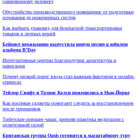
современному человеку
Обустройство производственного помещения: от подготовки
основания до инженерных систем
Как выбрать упаковку для безопасной транспортировки
товаров и личных вещей
Бейонсе неожиданно выпустила новую песню к юбилею
альбома B’Day
Интегративные центры благополучия: архитектура и
навигация
Почему низкий порог входа стал важным фактором в онлайн-
сервисах
Тейлор Свифт и Трэвис Келси поженились в Нью-Йорке
Как носимые гаджеты помогают следить за восстановлением
после тренировок
Тибетские поющие чаши: древняя практика медитации с
целительной силой
Британская группа Oasis готовится к масштабному туру