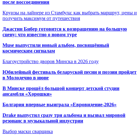
после воссоединения
Круизы на лайнере из Стамбула: как выбрать маршрут, цены и
получить максимум от путешествия
Джастин Бибер готовится к возвращению на большую
сцену: что известно о новом туре
Muse выпустили новый альбом, посвящённый
космическим сигналам
Благоустройство дворов Минска в 2026 году
Юбилейный фестиваль беларуской песни и поэзии пройдет
в Молодечно в июне
В Минске прошёл большой концерт детской студии
ансамбля «Хорошки»
Болгария впервые выиграла «Евровидение-2026»
Drake выпустил сразу три альбома и вызвал мировой
резонанс в музыкальной индустрии
Выбор маски сварщика