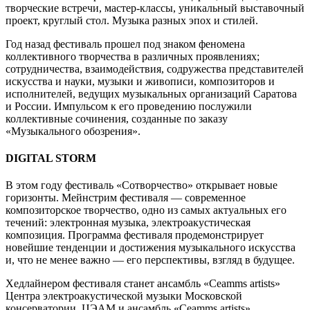
творческие встречи, мастер-классы, уникальный выставочный
проект, круглый стол. Музыка разных эпох и стилей.
Год назад фестиваль прошел под знаком феномена
коллективного творчества в различных проявлениях;
сотрудничества, взаимодействия, содружества представителей
искусства и науки, музыки и живописи, композиторов и
исполнителей, ведущих музыкальных организаций Саратова
и России. Импульсом к его проведению послужили
коллективные сочинения, созданные по заказу
«Музыкального обозрения».
DIGITAL STORM
В этом году фестиваль «Сотворчество» открывает новые
горизонты. Мейнстрим фестиваля — современное
композиторское творчество, одно из самых актуальных его
течений: электронная музыка, электроакустическая
композиция. Программа фестиваля продемонстрирует
новейшие тенденции и достижения музыкального искусства
и, что не менее важно — его перспективы, взгляд в будущее.
Хедлайнером фестиваля станет ансамбль «Ceamms artists»
Центра электроакустической музыки Московской
консерватории. ЦЭАМ и ансамбль «Ceamms artists»