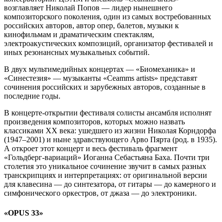
возглавляет Николай Попов — лидер нынешнего
композиторского поколения, один из самых востребованных
российских авторов, автор опер, балетов, музыки к
кинофильмам и драматическим спектаклям,
электроакустических композиций, организатор фестивалей и
иных резонансных музыкальных событий.
В двух мультимедийных концертах — «Биомеханика» и
«Синестезия» — музыканты «Ceamms artists» представят
сочинения российских и зарубежных авторов, созданные в
последние годы.
В концерте-открытии фестиваля солисты ансамбля исполнят
произведения композиторов, которых можно назвать
классиками ХХ века: ушедшего из жизни Николая Корндорфа
(1947–2001) и ныне здравствующего Арво Пярта (род. в 1935).
А откроет этот концерт и весь фестиваль фрагмент
«Гольдберг-вариаций» Иоганна Себастьяна Баха. Почти три
столетия это уникальное сочинение звучит в самых разных
транскрипциях и интерпретациях: от оригинальной версии
для клавесина — до синтезатора, от гитары — до камерного и
симфонического оркестров, от джаза — до электроники.
«OPUS 33»