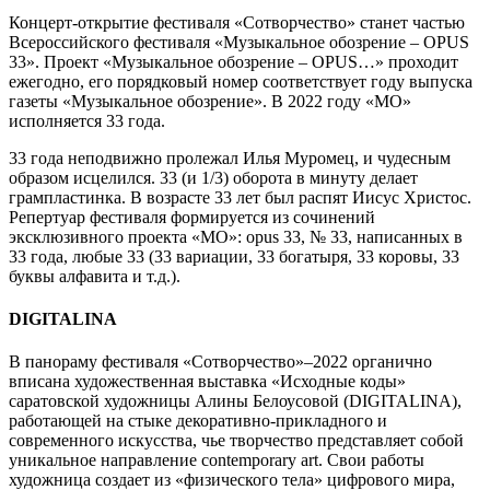
Концерт-открытие фестиваля «Сотворчество» станет частью
Всероссийского фестиваля «Музыкальное обозрение – OPUS
33». Проект «Музыкальное обозрение – OPUS…» проходит
ежегодно, его порядковый номер соответствует году выпуска
газеты «Музыкальное обозрение». В 2022 году «МО»
исполняется 33 года.
33 года неподвижно пролежал Илья Муромец, и чудесным
образом исцелился. 33 (и 1/3) оборота в минуту делает
грампластинка. В возрасте 33 лет был распят Иисус Христос.
Репертуар фестиваля формируется из сочинений
эксклюзивного проекта «МО»: opus 33, № 33, написанных в
33 года, любые 33 (33 вариации, 33 богатыря, 33 коровы, 33
буквы алфавита и т.д.).
DIGITALINA
В панораму фестиваля «Сотворчество»–2022 органично
вписана художественная выставка «Исходные коды»
саратовской художницы Алины Белоусовой (DIGITALINA),
работающей на стыке декоративно-прикладного и
современного искусства, чье творчество представляет собой
уникальное направление contemporary art. Свои работы
художница создает из «физического тела» цифрового мира,