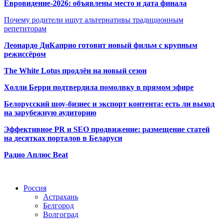
Евровидение-2026: объявлены место и дата финала
Почему родители ищут альтернативы традиционным
репетиторам
Леонардо ДиКаприо готовит новый фильм с крупным
режиссёром
The White Lotus продлён на новый сезон
Холли Берри подтвердила помолвк
у в прямом эфире
Белорусский шоу-бизнес и экспорт контента: есть ли выход
на зарубежную аудиторию
Эффективное PR и SEO продвижение:
размещение статей
на десятках порталов в Беларуси
Радио Аплюс Beat
Радио по странам
Россия
Астрахань
Белгород
Волгоград