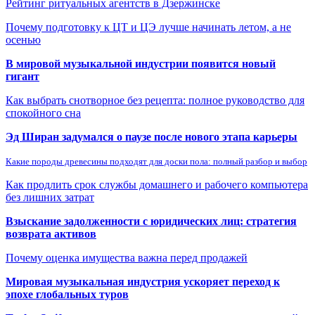
Рейтинг ритуальных агентств в Дзержинске
Почему подготовку к ЦТ и ЦЭ лучше начинать летом, а не
осенью
В мировой музыкальной индустрии появится новый
гигант
Как выбрать снотворное без рецепта: полное руководство для
спокойного сна
Эд Ширан задумался о паузе после нового этапа карьеры
Какие породы древесины подходят для доски пола: полный разбор и выбор
Как продлить срок службы домашнего и рабочего компьютера
без лишних затрат
Взыскание задолженности с юридических лиц: стратегия
возврата активов
Почему оценка имущества важна перед продажей
Мировая музыкальная индустрия ускоряет переход к
эпохе глобальных туров