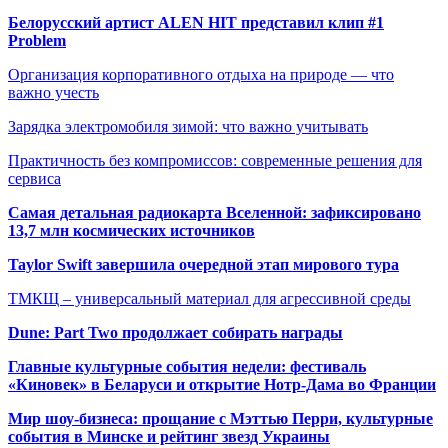
Белорусский артист ALEN HIT представил клип #1
Problem
Организация корпоративного отдыха на природе — что
важно учесть
Зарядка электромобиля зимой: что важно учитывать
Практичность без компромиссов: современные решения для
сервиса
Самая детальная радиокарта Вселенной: зафиксировано
13,7 млн космических источников
Taylor Swift завершила очередной этап мирового тура
ТМКЩ – универсальный материал для агрессивной среды
Dune: Part Two продолжает собирать награды
Главные культурные события недели: фестиваль
«Киновек» в Беларуси и открытие Нотр-Дама во Франции
Мир шоу-бизнеса: прощание с Мэттью Перри, культурные
события в Минске и рейтинг звезд Украины