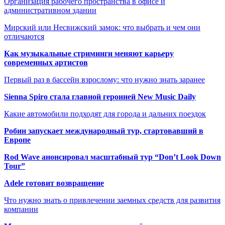
Организация рабочего пространства в офисе и
административном здании
Мирский или Несвижский замок: что выбрать и чем они
отличаются
Как музыкальные стриминги меняют карьеру
современных артистов
Первый раз в бассейн взрослому: что нужно знать заранее
Sienna Spiro стала главной героиней New Music Daily
Какие автомобили подходят для города и дальних поездок
Робин запускает международный тур, стартовавший в
Европе
Rod Wave анонсировал масштабный тур “Don’t Look Down
Tour”
Adele готовит возвращение
Что нужно знать о привлечении заемных средств для развития
компании