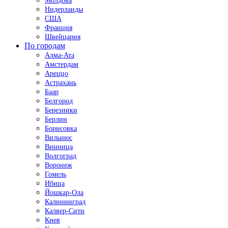
Молдова
Нидерланды
США
Франция
Швейцария
По городам
Алма-Ата
Амстердам
Ареццо
Астрахань
Баар
Белгород
Березники
Берлин
Борисовка
Вильнюс
Винница
Волгоград
Воронеж
Гомель
Ибица
Йошкар-Ола
Калининград
Калвер-Сити
Киев