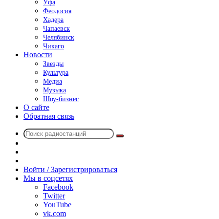
Уфа
Феодосия
Хадера
Чапаевск
Челябинск
Чикаго
Новости
Звезды
Культура
Медиа
Музыка
Шоу-бизнес
О сайте
Обратная связь
Поиск
Switch
радиостанций
skin
Sidebar
Случайное
радио
Войти / Зарегистрироваться
Мы в соцсетях
Facebook
Twitter
YouTube
vk.com