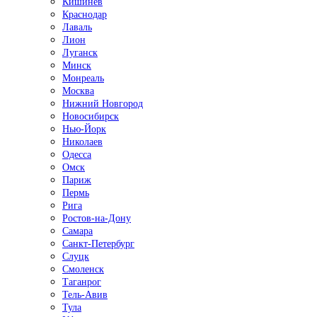
Кишинёв
Краснодар
Лаваль
Лион
Луганск
Минск
Монреаль
Москва
Нижний Новгород
Новосибирск
Нью-Йорк
Николаев
Одесса
Омск
Париж
Пермь
Рига
Ростов-на-Дону
Самара
Санкт-Петербург
Слуцк
Смоленск
Таганрог
Тель-Авив
Тула