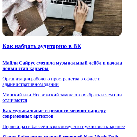
Как набрать аудиторию в ВК
Майли Сайрус сменила музыкальный лейбл и начала
новый этап карьеры
Организация рабочего пространства в офисе и
административном здании
Мирский или Несвижский замок: что выбрать и чем они
отличаются
Как музыкальные стриминги меняют карьеру
современных артистов
Первый раз в бассейн взрослому: что нужно знать заранее
Sienna Spiro стала главной героиней New Music Daily