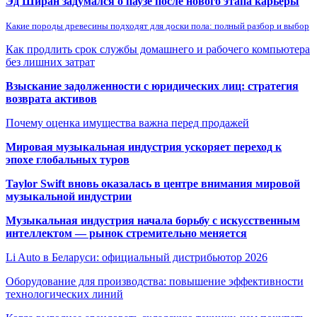
Эд Ширан задумался о паузе после нового этапа карьеры
Какие породы древесины подходят для доски пола: полный разбор и выбор
Как продлить срок службы домашнего и рабочего компьютера
без лишних затрат
Взыскание задолженности с юридических лиц: стратегия
возврата активов
Почему оценка имущества важна перед продажей
Мировая музыкальная индустрия ускоряет переход к
эпохе глобальных туров
Taylor Swift вновь оказалась в центре внимания мировой
музыкальной индустрии
Музыкальная индустрия начала борьбу с искусственным
интеллектом — рынок стремительно меняется
Li Auto в Беларуси: официальный дистрибьютор 2026
Оборудование для производства: повышение эффективности
технологических линий