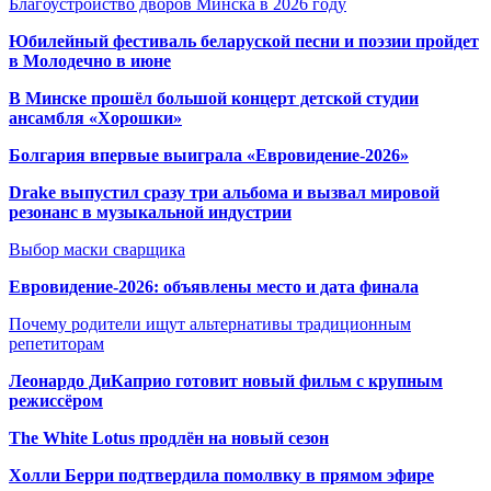
Благоустройство дворов Минска в 2026 году
Юбилейный фестиваль беларуской песни и поэзии пройдет
в Молодечно в июне
В Минске прошёл большой концерт детской студии
ансамбля «Хорошки»
Болгария впервые выиграла «Евровидение-2026»
Drake выпустил сразу три альбома и вызвал мировой
резонанс в музыкальной индустрии
Выбор маски сварщика
Евровидение-2026: объявлены место и дата финала
Почему родители ищут альтернативы традиционным
репетиторам
Леонардо ДиКаприо готовит новый фильм с крупным
режиссёром
The White Lotus продлён на новый сезон
Холли Берри подтвердила помолвк
у в прямом эфире