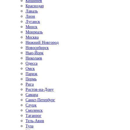
Кишинёв
Краснодар
Лаваль
Лион
Луганск
Минск
Монреаль
Москва
Нижний Новгород
Новосибирск
Нью-Йорк
Николаев
Одесса
Омск
Париж
Пермь
Рига
Ростов-на-Дону
Самара
Санкт-Петербург
Слуцк
Смоленск
Таганрог
Тель-Авив
Тула