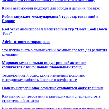
Какие автомобили подходят для города и дальних поездок
Робин запускает международный тур, стартовавший в
Европе
Rod Wave анонсировал масштабный тур “Don’t Look Down
Tour”
Adele готовит возвращение
Что нужно знать о привлечении заемных средств для развития
компании
Мировая музыкальная индустрия всё активнее
сближается с кино: новый глобальный тренд
Технологичный офис: какие изменения помогают
сотрудникам работать быстрее и комфортнее
Почему непрерывное обучение становится обязательным
Как меняются требования к квалификации специалистов в
строительной отрасли
Как выбрать летнее путешествие по бюджету и не пожалеть о