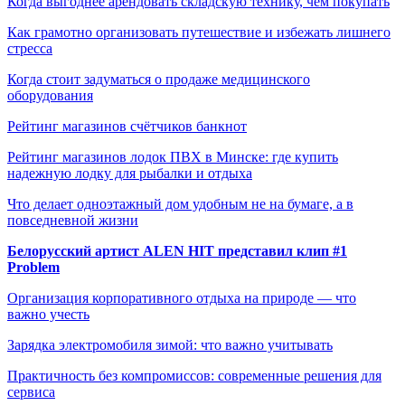
Когда выгоднее арендовать складскую технику, чем покупать
Как грамотно организовать путешествие и избежать лишнего
стресса
Когда стоит задуматься о продаже медицинского
оборудования
Рейтинг магазинов счётчиков банкнот
Рейтинг магазинов лодок ПВХ в Минске: где купить
надежную лодку для рыбалки и отдыха
Что делает одноэтажный дом удобным не на бумаге, а в
повседневной жизни
Белорусский артист ALEN HIT представил клип #1
Problem
Организация корпоративного отдыха на природе — что
важно учесть
Зарядка электромобиля зимой: что важно учитывать
Практичность без компромиссов: современные решения для
сервиса