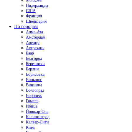
Молдова
Нидерланды
США
Франция
Швейцария
По городам
Алма-Ата
Амстердам
Ареццо
Астрахань
Баар
Белгород
Березники
Берлин
Борисовка
Вильнюс
Винница
Волгоград
Воронеж
Гомель
Ибица
Йошкар-Ола
Калининград
Калвер-Сити
Киев