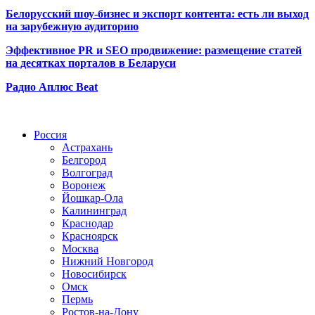
Белорусский шоу-бизнес и экспорт контента: есть ли выход
на зарубежную аудиторию
Эффективное PR и SEO продвижение:
размещение статей
на десятках порталов в Беларуси
Радио Аплюс Beat
Радио по странам
Россия
Астрахань
Белгород
Волгоград
Воронеж
Йошкар-Ола
Калининград
Краснодар
Красноярск
Москва
Нижний Новгород
Новосибирск
Омск
Пермь
Ростов-на-Дону