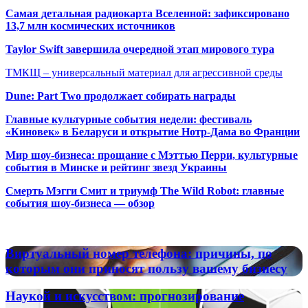
Самая детальная радиокарта Вселенной: зафиксировано
13,7 млн космических источников
Taylor Swift завершила очередной этап мирового тура
ТМКЩ – универсальный материал для агрессивной среды
Dune: Part Two продолжает собирать награды
Главные культурные события недели: фестиваль
«Киновек» в Беларуси и открытие Нотр-Дама во Франции
Мир шоу-бизнеса: прощание с Мэттью Перри, культурные
события в Минске и рейтинг звезд Украины
Смерть Мэгги Смит и триумф The Wild Robot: главные
события шоу-бизнеса — обзор
Популярные радиостанции
Виртуальный
Виртуальный номер телефона: причины, по
номер
которым они приносят пользу вашему бизнесу
телефона:
причины,
Наукой
Наукой и искусством: прогнозирование
по
и