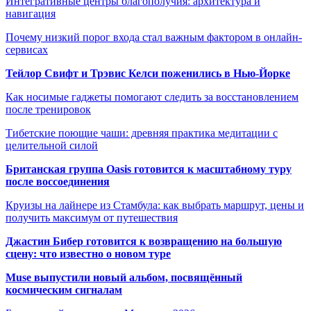
Интегративные центры благополучия: архитектура и
навигация
Почему низкий порог входа стал важным фактором в онлайн-
сервисах
Тейлор Свифт и Трэвис Келси поженились в Нью-Йорке
Как носимые гаджеты помогают следить за восстановлением
после тренировок
Тибетские поющие чаши: древняя практика медитации с
целительной силой
Британская группа Oasis готовится к масштабному туру
после воссоединения
Круизы на лайнере из Стамбула: как выбрать маршрут, цены и
получить максимум от путешествия
Джастин Бибер готовится к возвращению на большую
сцену: что известно о новом туре
Muse выпустили новый альбом, посвящённый
космическим сигналам