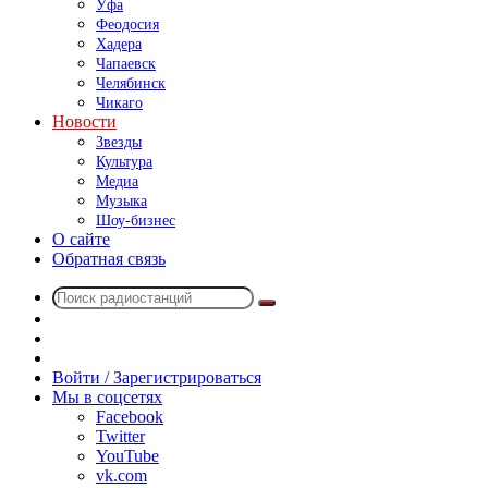
Уфа
Феодосия
Хадера
Чапаевск
Челябинск
Чикаго
Новости
Звезды
Культура
Медиа
Музыка
Шоу-бизнес
О сайте
Обратная связь
Поиск
Switch
радиостанций
skin
Sidebar
Случайное
радио
Войти / Зарегистрироваться
Мы в соцсетях
Facebook
Twitter
YouTube
vk.com