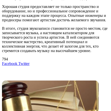
Хорошая студия предоставляет не только пространство и
оборудование, но и профессиональное сопровождение и
поддержку на каждом этапе процесса. Опытные инженеры и
продюсеры помогают артистам достичь желаемого звучания.
В итоге, студия звукозаписи становится не просто местом, где
записывается музыка, а настоящим катализатором для
творческого роста и успеха артистов. В ней соединяются
техническое мастерство, креативный потенциал и
коллективная энергия, что делает её залогом для тех, кто
стремится создавать музыку на высочайшем уровне.
794
LinkedIn
Tumblr
Reddit
Вконтакте
Одноклассники
Skype
Messenger
Messenger
WhatsApp
Telegram
Viber
Line
Поделиться
Печатать
Facebook
Twitter
через
электронную
Похожие радио
почту