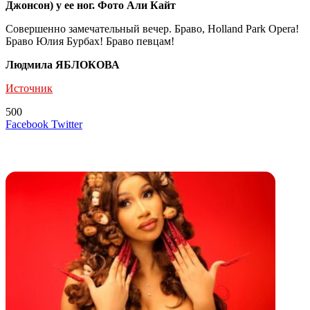
Джонсон) у ее ног. Фото Али Кайт
Совершенно замечательный вечер. Браво, Holland Park Opera!
Браво Юлия Бурбах! Браво певцам!
Людмила ЯБЛОКОВА
Источник
500
LinkedIn
Tumblr
Reddit
Вконтакте
Одноклассники
Skype
Messenger
Messenger
WhatsApp
Telegram
Viber
Line
Поделиться
Печатать
Facebook
Twitter
через
электронную
Похожие радио
почту