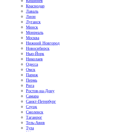
Кишинёв
Краснодар
Лаваль
Лион
Луганск
Минск
Монреаль
Москва
Нижний Новгород
Новосибирск
Нью-Йорк
Николаев
Одесса
Омск
Париж
Пермь
Рига
Ростов-на-Дону
Самара
Санкт-Петербург
Слуцк
Смоленск
Таганрог
Тель-Авив
Тула