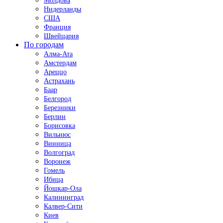
Молдова
Нидерланды
США
Франция
Швейцария
По городам
Алма-Ата
Амстердам
Ареццо
Астрахань
Баар
Белгород
Березники
Берлин
Борисовка
Вильнюс
Винница
Волгоград
Воронеж
Гомель
Ибица
Йошкар-Ола
Калининград
Калвер-Сити
Киев