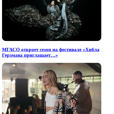
МГАСО откроет сезон на фестивале «Хибла
Герзмава приглашает…»