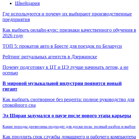
Швейцария
Где используются и почему их выбирают производственные
предприятия
Как выбрать онлайн-курс: признаки качественного обучения в
2026 году
ТОП 5: прокатов авто в Бресте для поездок по Беларуси
Рейтинг ритуальных агентств в Дзержинске
Почему подготовку к ЦТ и ЦЭ лучше начинать летом, а не
осенью
В мировой музыкальной индустрии появится новый
гигант
Как выбрать снотворное без рецепта: полное руководство для
спокойного сна
Эд Ширан задумался о паузе после нового этапа карьеры
Какие породы древесины подходят для доски пола: полный разбор и выбор
Как продлить срок службы домашнего и рабочего компьютера