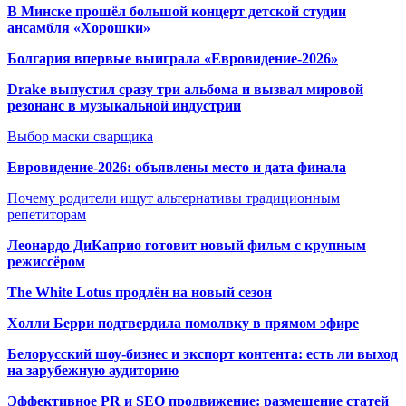
В Минске прошёл большой концерт детской студии
ансамбля «Хорошки»
Болгария впервые выиграла «Евровидение-2026»
Drake выпустил сразу три альбома и вызвал мировой
резонанс в музыкальной индустрии
Выбор маски сварщика
Евровидение-2026: объявлены место и дата финала
Почему родители ищут альтернативы традиционным
репетиторам
Леонардо ДиКаприо готовит новый фильм с крупным
режиссёром
The White Lotus продлён на новый сезон
Холли Берри подтвердила помолвк
у в прямом эфире
Белорусский шоу-бизнес и экспорт контента: есть ли выход
на зарубежную аудиторию
Эффективное PR и SEO продвижение:
размещение статей