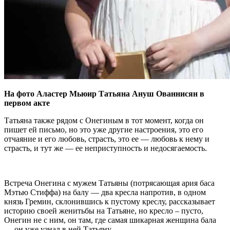
На фото Аластер Мьюир Татьяна Ануш Ованнисян в
первом акте
Татьяна также рядом с Онегиным в тот момент, когда он
пишет ей письмо, но это уже другие настроения, это его
отчаяние и его любовь, страсть, это ее — любовь к нему и
страсть, и тут же — ее неприступность и недосягаемость.
Встреча Онегина с мужем Татьяны (потрясающая ария баса
Мэтью Стиффа) на балу — два кресла напротив, в одном
князь Гремин, склонившись к пустому креслу, рассказывает
историю своей женитьбы на Татьяне, но кресло – пусто,
Онегин не с ним, он там, где самая шикарная женщина бала
— он уже узнал в ней Татьяну.