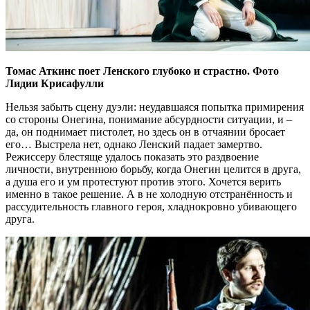
Томас Аткинс поет Ленского глубоко и страстно. Фото
Лидии Крисафулли
Нельзя забыть сцену дуэли: неудавшаяся попытка примирения
со стороны Онегина, понимание абсурдности ситуации, и –
да, он поднимает пистолет, но здесь он в отчаянии бросает
его… Выстрела нет, однако Ленский падает замертво.
Режиссеру блестяще удалось показать это раздвоение
личности, внутреннюю борьбу, когда Онегин целится в друга,
а душа его и ум протестуют против этого. Хочется верить
именно в такое решение. А в не холодную отстранённость и
рассудительность главного героя, хладнокровно убивающего
друга.