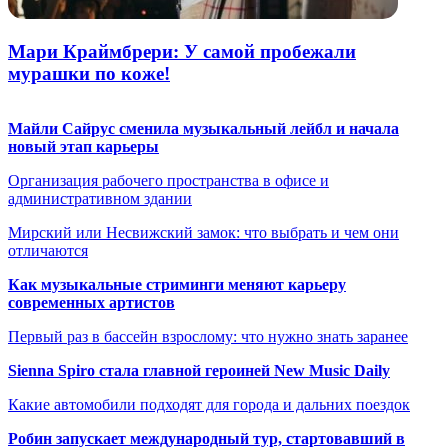
Мари Краймбрери: У самой пробежали
мурашки по коже!
Майли Сайрус сменила музыкальный лейбл и начала
новый этап карьеры
Организация рабочего пространства в офисе и
административном здании
Мирский или Несвижский замок: что выбрать и чем они
отличаются
Как музыкальные стриминги меняют карьеру
современных артистов
Первый раз в бассейн взрослому: что нужно знать заранее
Sienna Spiro стала главной героиней New Music Daily
Какие автомобили подходят для города и дальних поездок
Робин запускает международный тур, стартовавший в