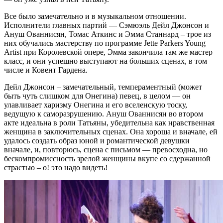
Все было замечательно и в музыкальном отношении.
Исполнители главных партий — Сэмюэль Дейл Джонсон и
Ануш Ованнисян, Томас Аткинс и Эмма Станнард – трое из
них обучались мастерству по программe Jette Parkers Young
Artist при Королевской опере, Эмма закончила там же мастер
класс, и они успешно выступают на больших сценах, в том
числе и Ковент Гардена.
Дейл Джонсон – замечательный, темпераментный (может
быть чуть слишком для Онегина) певец, в целом — он
улавливает харизму Онегина и его вселенскую тоску,
ведущую к саморазрушению. Ануш Ованнисян во втором
акте идеальна в роли Татьяны, убедительна как нравственная
женщина в заключительных сценах. Она хороша и вначале, ей
удалось создать образ юной и романтической девушки
вначале, и, повторюсь, сцена с письмом — ​​превосходна, но
бескомпромиссность зрелой женщины вкупе со сдержанной
страстью – о! это надо видеть!