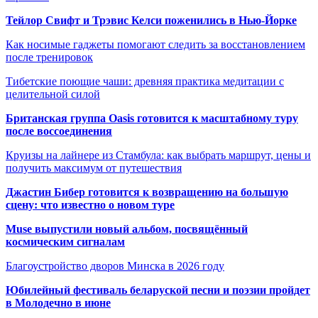
Тейлор Свифт и Трэвис Келси поженились в Нью-Йорке
Как носимые гаджеты помогают следить за восстановлением
после тренировок
Тибетские поющие чаши: древняя практика медитации с
целительной силой
Британская группа Oasis готовится к масштабному туру
после воссоединения
Круизы на лайнере из Стамбула: как выбрать маршрут, цены и
получить максимум от путешествия
Джастин Бибер готовится к возвращению на большую
сцену: что известно о новом туре
Muse выпустили новый альбом, посвящённый
космическим сигналам
Благоустройство дворов Минска в 2026 году
Юбилейный фестиваль беларуской песни и поэзии пройдет
в Молодечно в июне