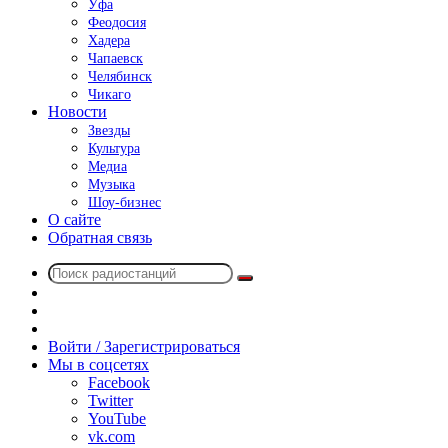
Уфа
Феодосия
Хадера
Чапаевск
Челябинск
Чикаго
Новости
Звезды
Культура
Медиа
Музыка
Шоу-бизнес
О сайте
Обратная связь
Поиск
Switch
радиостанций
skin
Sidebar
Случайное
радио
Войти / Зарегистрироваться
Мы в соцсетях
Facebook
Twitter
YouTube
vk.com