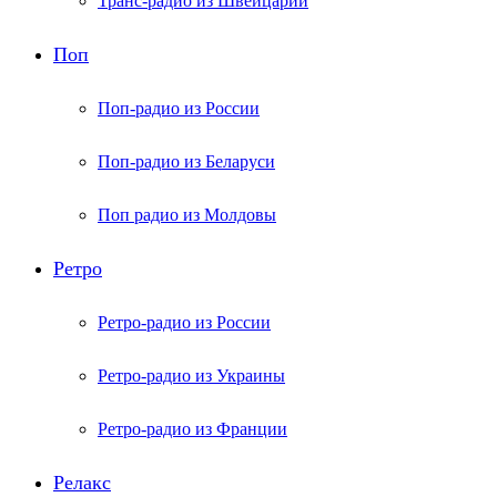
Транс-радио из Швейцарии
Поп
Поп-радио из России
Поп-радио из Беларуси
Поп радио из Молдовы
Ретро
Ретро-радио из России
Ретро-радио из Украины
Ретро-радио из Франции
Релакс