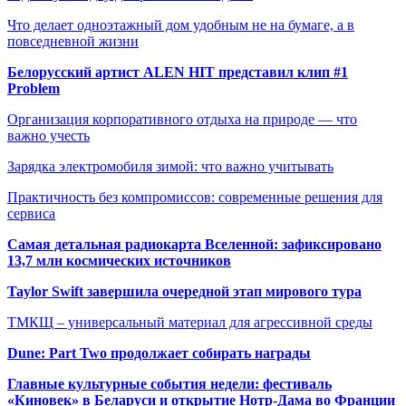
Что делает одноэтажный дом удобным не на бумаге, а в
повседневной жизни
Белорусский артист ALEN HIT представил клип #1
Problem
Организация корпоративного отдыха на природе — что
важно учесть
Зарядка электромобиля зимой: что важно учитывать
Практичность без компромиссов: современные решения для
сервиса
Самая детальная радиокарта Вселенной: зафиксировано
13,7 млн космических источников
Taylor Swift завершила очередной этап мирового тура
ТМКЩ – универсальный материал для агрессивной среды
Dune: Part Two продолжает собирать награды
Главные культурные события недели: фестиваль
«Киновек» в Беларуси и открытие Нотр-Дама во Франции