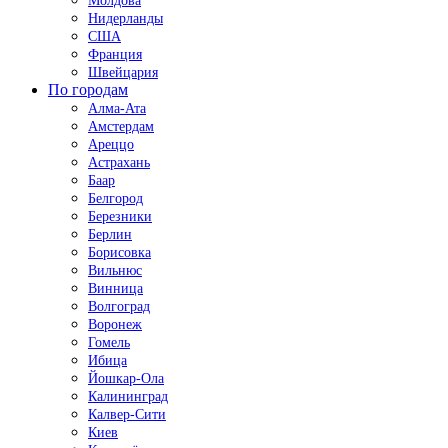
Молдова
Нидерланды
США
Франция
Швейцария
По городам
Алма-Ата
Амстердам
Ареццо
Астрахань
Баар
Белгород
Березники
Берлин
Борисовка
Вильнюс
Винница
Волгоград
Воронеж
Гомель
Ибица
Йошкар-Ола
Калининград
Калвер-Сити
Киев