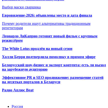
Выбор маски сварщика
Евровидение-2026: объявлены место и дата финала
Почему родители ищут альтернативы традиционным
репетиторам
Леонардо ДиКаприо готовит новый фильм с крупным
режиссёром
The White Lotus продлён на новый сезон
Холли Берри подтвердила помолвк
у в прямом эфире
Белорусский шоу-бизнес и экспорт контента: есть ли выход
на зарубежную аудиторию
Эффективное PR и SEO продвижение:
размещение статей
на десятках порталов в Беларуси
Радио Аплюс Beat
Радио по странам
Россия