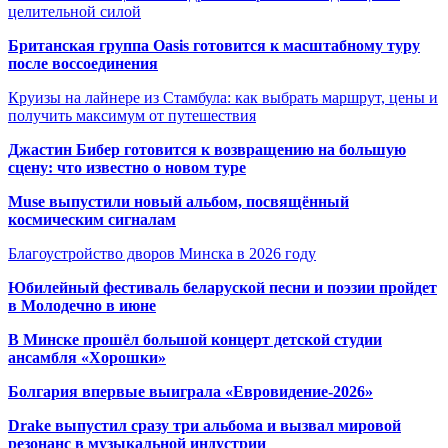
целительной силой
Британская группа Oasis готовится к масштабному туру
после воссоединения
Круизы на лайнере из Стамбула: как выбрать маршрут, цены и
получить максимум от путешествия
Джастин Бибер готовится к возвращению на большую
сцену: что известно о новом туре
Muse выпустили новый альбом, посвящённый
космическим сигналам
Благоустройство дворов Минска в 2026 году
Юбилейный фестиваль беларуской песни и поэзии пройдет
в Молодечно в июне
В Минске прошёл большой концерт детской студии
ансамбля «Хорошки»
Болгария впервые выиграла «Евровидение-2026»
Drake выпустил сразу три альбома и вызвал мировой
резонанс в музыкальной индустрии