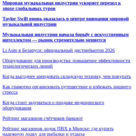
Мировая музыкальная индустрия ускоряет переход к
эпохе глобальных туров
Taylor Swift вновь оказалась в центре внимания мировой
музыкальной индустрии
Музыкальная индустрия начала борьбу с искусственным
интеллектом — рынок стремительно меняется
Li Auto в Беларуси: официальный дистрибьютор 2026
Оборудование для производства: повышение эффективности
технологических линий
Когда выгоднее арендовать складскую технику, чем покупать
Как грамотно организовать путешествие и избежать лишнего
стресса
Когда стоит задуматься о продаже медицинского
оборудования
Рейтинг магазинов счётчиков банкнот
Рейтинг магазинов лодок ПВХ в Минске: где купить
надежную лодку для рыбалки и отдыха