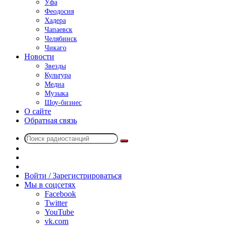
Уфа
Феодосия
Хадера
Чапаевск
Челябинск
Чикаго
Новости
Звезды
Культура
Медиа
Музыка
Шоу-бизнес
О сайте
Обратная связь
Поиск
Switch
радиостанций
skin
Sidebar
Случайное
радио
Войти / Зарегистрироваться
Мы в соцсетях
Facebook
Twitter
YouTube
vk.com