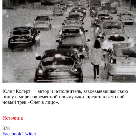
Юлия Колерт — автор и исполнитель, завоёвывающая свою
нишу в мире современной поп-музыки, представляет свой
новый трек «Снег в лицо».
Источник
378
LinkedIn
Tumblr
Reddit
Вконтакте
Одноклассники
Skype
Messenger
Messenger
WhatsApp
Telegram
Viber
Line
Поделиться
Печатать
Facebook
Twitter