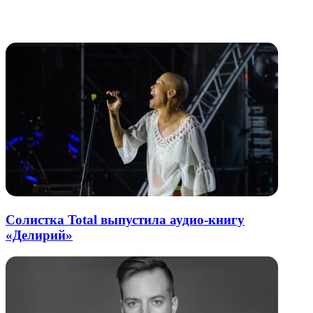
через
электронную
Похожие радио
почту
Солистка Total выпустила аудио-книгу
«Делирий»