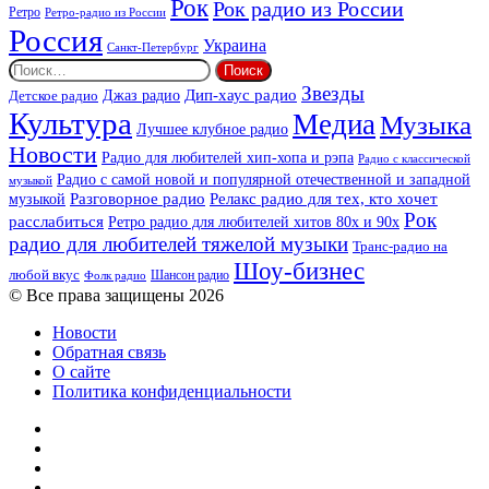
Рок
Рок радио из России
Ретро
Ретро-радио из России
Россия
Украина
Санкт-Петербург
Найти:
Звезды
Дип-хаус радио
Джаз радио
Детское радио
Культура
Медиа
Музыка
Лучшее клубное радио
Новости
Радио для любителей хип-хопа и рэпа
Радио с классической
Радио с самой новой и популярной отечественной и западной
музыкой
музыкой
Разговорное радио
Релакс радио для тех, кто хочет
Рок
расслабиться
Ретро радио для любителей хитов 80х и 90х
радио для любителей тяжелой музыки
Транс-радио на
Шоу-бизнес
любой вкус
Шансон радио
Фолк радио
© Все права защищены 2026
Новости
Обратная связь
О сайте
Политика конфиденциальности
Facebook
Twitter
YouTube
vk.com