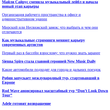
Майли Сайрус сменила музыкальный лейбл и начала
новый этап карьеры
Организация рабочего пространства в офисе и
административном здании
Мирский или Несвижский замок: что выбрать и чем они
отличаются
Как музыкальные стриминги меняют карьеру
современных артистов
Первый раз в бассейн взрослому: что нужно знать заранее
Sienna Spiro стала главной героиней New Music Daily
Какие автомобили подходят для города и дальних поездок
Робин запускает международный тур, стартовавший в
Европе
Rod Wave анонсировал масштабный тур “Don’t Look Down
Tour”
Adele готовит возвращение