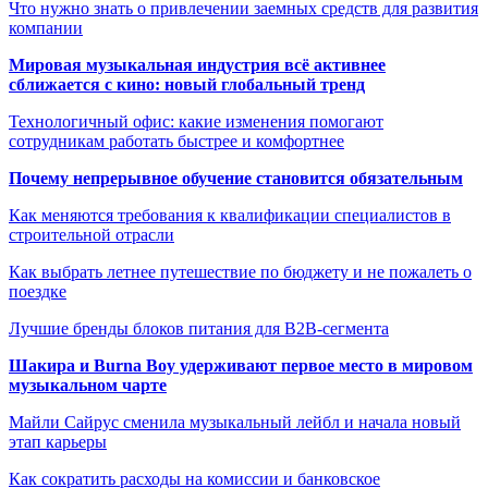
Что нужно знать о привлечении заемных средств для развития
компании
Мировая музыкальная индустрия всё активнее
сближается с кино: новый глобальный тренд
Технологичный офис: какие изменения помогают
сотрудникам работать быстрее и комфортнее
Почему непрерывное обучение становится обязательным
Как меняются требования к квалификации специалистов в
строительной отрасли
Как выбрать летнее путешествие по бюджету и не пожалеть о
поездке
Лучшие бренды блоков питания для B2B-сегмента
Шакира и Burna Boy удерживают первое место в мировом
музыкальном чарте
Майли Сайрус сменила музыкальный лейбл и начала новый
этап карьеры
Как сократить расходы на комиссии и банковское