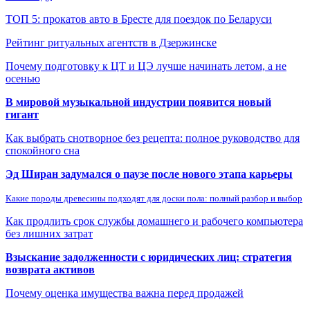
ТОП 5: прокатов авто в Бресте для поездок по Беларуси
Рейтинг ритуальных агентств в Дзержинске
Почему подготовку к ЦТ и ЦЭ лучше начинать летом, а не
осенью
В мировой музыкальной индустрии появится новый
гигант
Как выбрать снотворное без рецепта: полное руководство для
спокойного сна
Эд Ширан задумался о паузе после нового этапа карьеры
Какие породы древесины подходят для доски пола: полный разбор и выбор
Как продлить срок службы домашнего и рабочего компьютера
без лишних затрат
Взыскание задолженности с юридических лиц: стратегия
возврата активов
Почему оценка имущества важна перед продажей