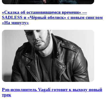
«Сказка об остановившемся времени» —
SADLESS и «Чёрный обелиск» с новым синглом
«На минуту»
Рэп-исполнитель Vagali готовит к выходу новый
трек