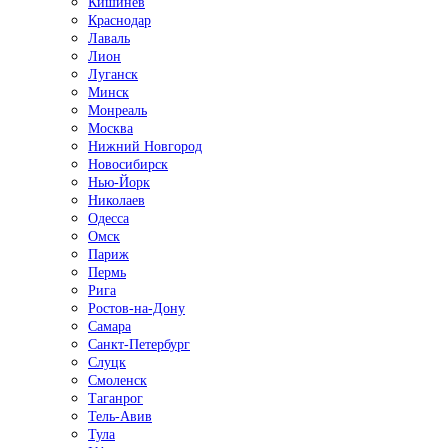
Кишинёв
Краснодар
Лаваль
Лион
Луганск
Минск
Монреаль
Москва
Нижний Новгород
Новосибирск
Нью-Йорк
Николаев
Одесса
Омск
Париж
Пермь
Рига
Ростов-на-Дону
Самара
Санкт-Петербург
Слуцк
Смоленск
Таганрог
Тель-Авив
Тула