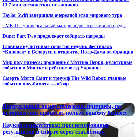
13,7 млн космических источников
Taylor Swift завершила очередной этап мирового тура
ТМКЩ – универсальный материал для агрессивной среды
Dune: Part Two продолжает собирать награды
Главные культурные события недели: фестиваль
«Киновек» в Беларуси и открытие Нотр-Дама во Франции
Мир шоу-бизнеса: прощание с Мэттью Перри, культурные
события в Минске и рейтинг звезд Украины
Смерть Мэгги Смит и триумф The Wild Robot: главные
события шоу-бизнеса — обзор
Популярные радиостанции
Виртуальный
Виртуальный номер телефона: причины, по
номер
которым они приносят пользу вашему бизнесу
телефона:
причины,
Наукой
Наукой и искусством: прогнозирование
по
и
результатов в спорте через статистику,
которым
искусством: