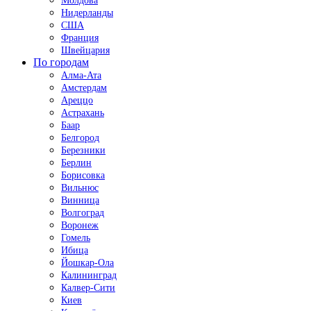
Молдова
Нидерланды
США
Франция
Швейцария
По городам
Алма-Ата
Амстердам
Ареццо
Астрахань
Баар
Белгород
Березники
Берлин
Борисовка
Вильнюс
Винница
Волгоград
Воронеж
Гомель
Ибица
Йошкар-Ола
Калининград
Калвер-Сити
Киев