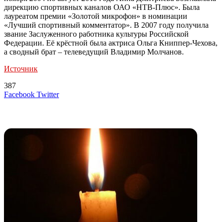
дирекцию спортивных каналов ОАО «НТВ-Плюс». Была
лауреатом премии «Золотой микрофон» в номинации
«Лучший спортивный комментатор». В 2007 году получила
звание Заслуженного работника культуры Российской
Федерации. Её крёстной была актриса Ольга Книппер-Чехова,
а сводный брат – телеведущий Владимир Молчанов.
Источник
387
LinkedIn
Tumblr
Reddit
Вконтакте
Одноклассники
Skype
Messenger
Messenger
WhatsApp
Telegram
Viber
Line
Поделиться
Печатать
Facebook
Twitter
через
электронную
Похожие радио
почту