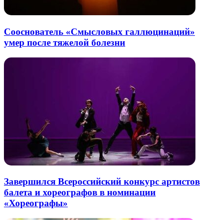
Сооснователь «Смысловых галлюцинаций»
умер после тяжелой болезни
Завершился Всероссийский конкурс артистов
балета и хореографов в номинации
«Хореографы»