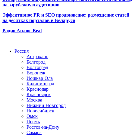
на зарубежную аудиторию
Эффективное PR и SEO продвижение:
размещение статей
на десятках порталов в Беларуси
Радио Аплюс Beat
Радио по странам
Россия
Астрахань
Белгород
Волгоград
Воронеж
Йошкар-Ола
Калининград
Краснодар
Красноярск
Москва
Нижний Новгород
Новосибирск
Омск
Пермь
Ростов-на-Дону
Самара