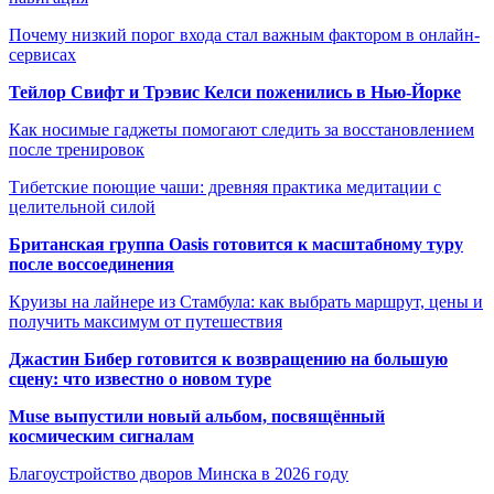
Почему низкий порог входа стал важным фактором в онлайн-
сервисах
Тейлор Свифт и Трэвис Келси поженились в Нью-Йорке
Как носимые гаджеты помогают следить за восстановлением
после тренировок
Тибетские поющие чаши: древняя практика медитации с
целительной силой
Британская группа Oasis готовится к масштабному туру
после воссоединения
Круизы на лайнере из Стамбула: как выбрать маршрут, цены и
получить максимум от путешествия
Джастин Бибер готовится к возвращению на большую
сцену: что известно о новом туре
Muse выпустили новый альбом, посвящённый
космическим сигналам
Благоустройство дворов Минска в 2026 году