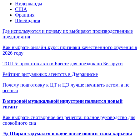
Нидерланды
США
Франция
Швейцария
Где используются и почему их выбирают производственные
предприятия
Как выбрать онлайн-курс: признаки качественного обучения в
2026 году
ТОП 5: прокатов авто в Бресте для поездок по Беларуси
Рейтинг ритуальных агентств в Дзержинске
Почему подготовку к ЦТ и ЦЭ лучше начинать летом, а не
осенью
В мировой музыкальной индустрии появится новый
гигант
Как выбрать снотворное без рецепта: полное руководство для
спокойного сна
Эд Ширан задумался о паузе после нового этапа карьеры