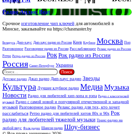
FM
Радио
Радио Аплюс Beat
Аплюс
Beat
Срочное
изготовление чип ключей
для автомобилей в
Минске, заказывайте на https://chasmaster.by
Москва
Киев
Дип-хаус
Дип-хаус радио из России
Клубное
Поп
Беларусь
Разговорное
Расслабляющее
Разговорное радио из России
Релакс радио из России
Рок
Рок радио из России
Ретро
Ретро-радио из России
Россия
Украина
Санкт-Петербург
Найти:
Звезды
Дип-хаус радио
Джаз радио
Детское радио
Культура
Медиа
Музыка
Лучшее клубное радио
Новости
Радио для любителей хип-хопа и рэпа
Радио с классической
Радио с самой новой и популярной отечественной и западной
музыкой
музыкой
Разговорное радио
Релакс радио для тех, кто хочет
Рок
расслабиться
Ретро радио для любителей хитов 80х и 90х
радио для любителей тяжелой музыки
Транс-радио на
Шоу-бизнес
любой вкус
Шансон радио
Фолк радио
© Все права защищены 2026