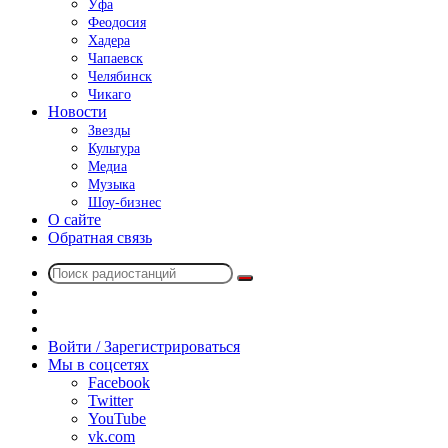
Уфа
Феодосия
Хадера
Чапаевск
Челябинск
Чикаго
Новости
Звезды
Культура
Медиа
Музыка
Шоу-бизнес
О сайте
Обратная связь
Поиск
Switch
радиостанций
skin
Sidebar
Случайное
радио
Войти / Зарегистрироваться
Мы в соцсетях
Facebook
Twitter
YouTube
vk.com