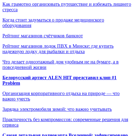
Как грамотно организовать путешествие и избежать лишнего
стресса
Когда стоит задуматься о продаже медицинского
оборудования
Рейтинг магазинов счётчиков банкнот
Рейтинг магазинов лодок ПВХ в Минске: где купить
надежную лодку для рыбалки и отдыха
Что делает одноэтажный дом удобным не на бумаге, а в
повседневной жизни
Белорусский артист ALEN HIT представил клип #1
Problem
Организация корпоративного отдыха на природе — что
важно учесть
Зарядка электромобиля зимой: что важно учитывать
Практичность без компромиссов: современные решения для
сервиса
Самая детальная радиокарта Вселенной: зафиксировано