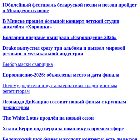
Юбилейный фестиваль беларуской песни и поэзии пройдет
в Молодечно в июне
В Минске прошёл большой концерт детской студии
ансамбля «Хорошки»
Болгария впервые выиграла «Евровидение-2026»
Drake выпустил сразу три альбома и вызвал мировой
резонанс в музыкальной индустрии
Выбор маски сварщика
Евровидение-2026: объявлены место и дата финала
Почему родители ищут альтернативы традиционным
репетиторам
Леонардо ДиКаприо готовит новый фильм с крупным
режиссёром
The White Lotus продлён на новый сезон
Холли Берри подтвердила помолвк
у в прямом эфире
Белорусский шоу-бизнес и экспорт контента: есть ли выход