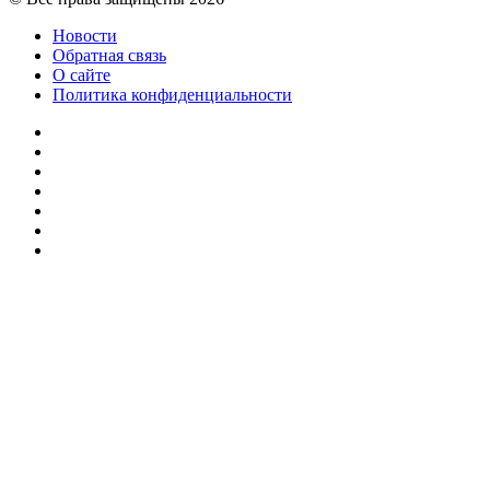
Новости
Обратная связь
О сайте
Политика конфиденциальности
Facebook
Twitter
YouTube
vk.com
Одноклассники
Telegram
RSS
Кнопка
«Наверх»