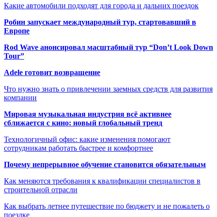
Какие автомобили подходят для города и дальних поездок
Робин запускает международный тур, стартовавший в
Европе
Rod Wave анонсировал масштабный тур “Don’t Look Down
Tour”
Adele готовит возвращение
Что нужно знать о привлечении заемных средств для развития
компании
Мировая музыкальная индустрия всё активнее
сближается с кино: новый глобальный тренд
Технологичный офис: какие изменения помогают
сотрудникам работать быстрее и комфортнее
Почему непрерывное обучение становится обязательным
Как меняются требования к квалификации специалистов в
строительной отрасли
Как выбрать летнее путешествие по бюджету и не пожалеть о
поездке