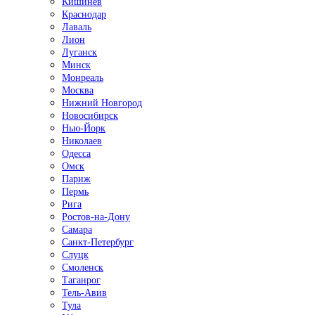
Кишинёв
Краснодар
Лаваль
Лион
Луганск
Минск
Монреаль
Москва
Нижний Новгород
Новосибирск
Нью-Йорк
Николаев
Одесса
Омск
Париж
Пермь
Рига
Ростов-на-Дону
Самара
Санкт-Петербург
Слуцк
Смоленск
Таганрог
Тель-Авив
Тула