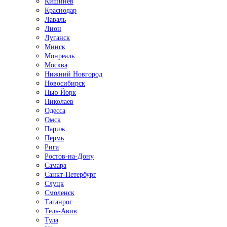
Кишинёв
Краснодар
Лаваль
Лион
Луганск
Минск
Монреаль
Москва
Нижний Новгород
Новосибирск
Нью-Йорк
Николаев
Одесса
Омск
Париж
Пермь
Рига
Ростов-на-Дону
Самара
Санкт-Петербург
Слуцк
Смоленск
Таганрог
Тель-Авив
Тула