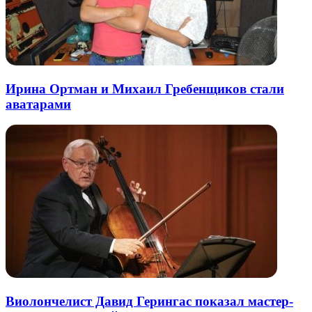
Ирина Ортман и Михаил Гребенщиков стали
аватарами
Виолончелист Давид Герингас показал мастер-