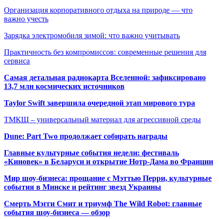
Организация корпоративного отдыха на природе — что
важно учесть
Зарядка электромобиля зимой: что важно учитывать
Практичность без компромиссов: современные решения для
сервиса
Самая детальная радиокарта Вселенной: зафиксировано
13,7 млн космических источников
Taylor Swift завершила очередной этап мирового тура
ТМКЩ – универсальный материал для агрессивной среды
Dune: Part Two продолжает собирать награды
Главные культурные события недели: фестиваль
«Киновек» в Беларуси и открытие Нотр-Дама во Франции
Мир шоу-бизнеса: прощание с Мэттью Перри, культурные
события в Минске и рейтинг звезд Украины
Смерть Мэгги Смит и триумф The Wild Robot: главные
события шоу-бизнеса — обзор