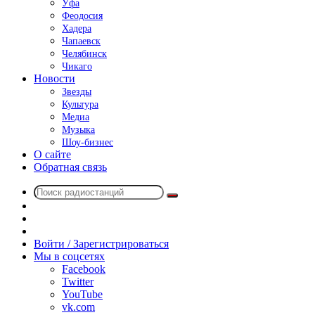
Уфа
Феодосия
Хадера
Чапаевск
Челябинск
Чикаго
Новости
Звезды
Культура
Медиа
Музыка
Шоу-бизнес
О сайте
Обратная связь
Поиск
Switch
радиостанций
skin
Sidebar
Случайное
радио
Войти / Зарегистрироваться
Мы в соцсетях
Facebook
Twitter
YouTube
vk.com