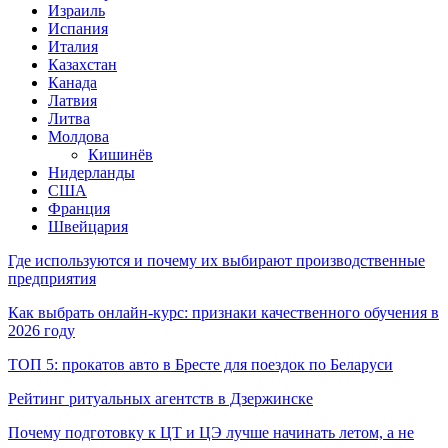
Израиль
Испания
Италия
Казахстан
Канада
Латвия
Литва
Молдова
Кишинёв
Нидерланды
США
Франция
Швейцария
Где используются и почему их выбирают производственные
предприятия
Как выбрать онлайн-курс: признаки качественного обучения в
2026 году
ТОП 5: прокатов авто в Бресте для поездок по Беларуси
Рейтинг ритуальных агентств в Дзержинске
Почему подготовку к ЦТ и ЦЭ лучше начинать летом, а не