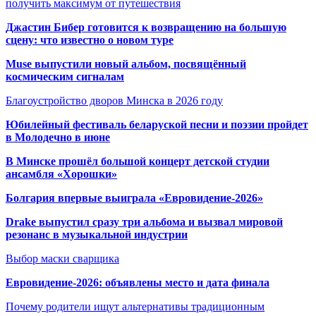
получить максимум от путешествия
Джастин Бибер готовится к возвращению на большую
сцену: что известно о новом туре
Muse выпустили новый альбом, посвящённый
космическим сигналам
Благоустройство дворов Минска в 2026 году
Юбилейный фестиваль беларуской песни и поэзии пройдет
в Молодечно в июне
В Минске прошёл большой концерт детской студии
ансамбля «Хорошки»
Болгария впервые выиграла «Евровидение-2026»
Drake выпустил сразу три альбома и вызвал мировой
резонанс в музыкальной индустрии
Выбор маски сварщика
Евровидение-2026: объявлены место и дата финала
Почему родители ищут альтернативы традиционным