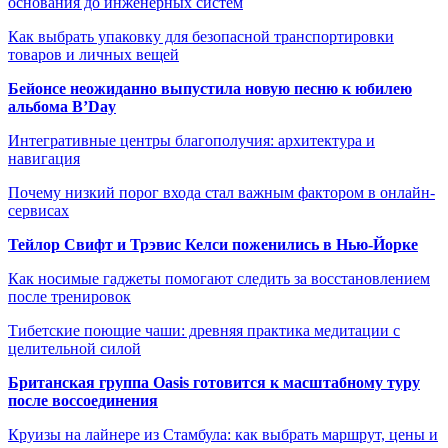
основания до инженерных систем
Как выбрать упаковку для безопасной транспортировки
товаров и личных вещей
Бейонсе неожиданно выпустила новую песню к юбилею
альбома B’Day
Интегративные центры благополучия: архитектура и
навигация
Почему низкий порог входа стал важным фактором в онлайн-
сервисах
Тейлор Свифт и Трэвис Келси поженились в Нью-Йорке
Как носимые гаджеты помогают следить за восстановлением
после тренировок
Тибетские поющие чаши: древняя практика медитации с
целительной силой
Британская группа Oasis готовится к масштабному туру
после воссоединения
Круизы на лайнере из Стамбула: как выбрать маршрут, цены и