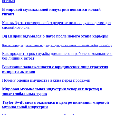
осенью
В мировой музыкальной индустрии появится новый
гигант
Как выбрать снотворное без рецепта: полное руководство для
спокойного сна
Эд Ширан задумался о паузе после нового этапа карьеры
Какие породы древесины подходят для доски пола: полный разбор и выбор
Как продлить срок службы домашнего и рабочего компьютера
без лишних затрат
Взыскание задолженности с юридических лиц: стратегия
возврата активов
Почему оценка имущества важна перед продажей
Мировая музыкальная индустрия ускоряет переход к
эпохе глобальных туров
Taylor Swift вновь оказалась в центре внимания мировой
музыкальной индустрии