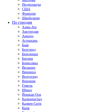
Молдова
Нидерланды
США
Франция
Швейцария
По городам
Алма-Ата
Амстердам
Ареццо
Астрахань
Баар
Белгород
Березники
Берлин
Борисовка
Вильнюс
Винница
Волгоград
Воронеж
Гомель
Ибица
Йошкар-Ола
Калининград
Калвер-Сити
Киев