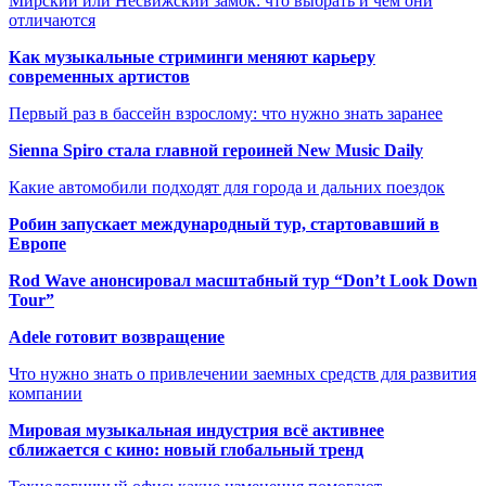
Мирский или Несвижский замок: что выбрать и чем они
отличаются
Как музыкальные стриминги меняют карьеру
современных артистов
Первый раз в бассейн взрослому: что нужно знать заранее
Sienna Spiro стала главной героиней New Music Daily
Какие автомобили подходят для города и дальних поездок
Робин запускает международный тур, стартовавший в
Европе
Rod Wave анонсировал масштабный тур “Don’t Look Down
Tour”
Adele готовит возвращение
Что нужно знать о привлечении заемных средств для развития
компании
Мировая музыкальная индустрия всё активнее
сближается с кино: новый глобальный тренд