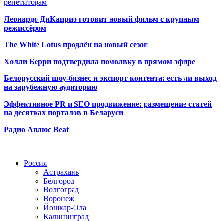
репетиторам
Леонардо ДиКаприо готовит новый фильм с крупным
режиссёром
The White Lotus продлён на новый сезон
Холли Берри подтвердила помолвк
у в прямом эфире
Белорусский шоу-бизнес и экспорт контента: есть ли выход
на зарубежную аудиторию
Эффективное PR и SEO продвижение:
размещение статей
на десятках порталов в Беларуси
Радио Аплюс Beat
Радио по странам
Россия
Астрахань
Белгород
Волгоград
Воронеж
Йошкар-Ола
Калининград