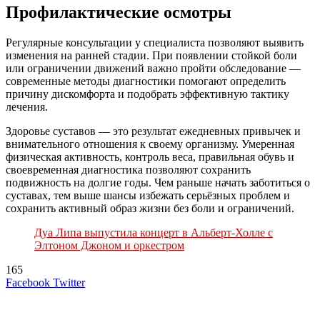
Профилактические осмотры
Регулярные консультации у специалиста позволяют выявить
изменения на ранней стадии. При появлении стойкой боли
или ограничении движений важно пройти обследование —
современные методы диагностики помогают определить
причину дискомфорта и подобрать эффективную тактику
лечения.
Здоровье суставов — это результат ежедневных привычек и
внимательного отношения к своему организму. Умеренная
физическая активность, контроль веса, правильная обувь и
своевременная диагностика позволяют сохранить
подвижность на долгие годы. Чем раньше начать заботиться о
суставах, тем выше шансы избежать серьёзных проблем и
сохранить активный образ жизни без боли и ограничений.
Дуа Липа выпустила концерт в Альберт-Холле с
Элтоном Джоном и оркестром
165
LinkedIn
Tumblr
Reddit
Вконтакте
Одноклассники
Skype
Messenger
Messenger
WhatsApp
Telegram
Viber
Line
Поделиться
Печатать
Facebook
Twitter
через
электронную
Похожие радио