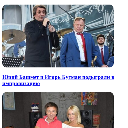
почту
Юрий Башмет и Игорь Бутман подыграли в
импровизацию