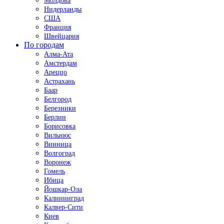
Молдова
Нидерланды
США
Франция
Швейцария
По городам
Алма-Ата
Амстердам
Ареццо
Астрахань
Баар
Белгород
Березники
Берлин
Борисовка
Вильнюс
Винница
Волгоград
Воронеж
Гомель
Ибица
Йошкар-Ола
Калининград
Калвер-Сити
Киев