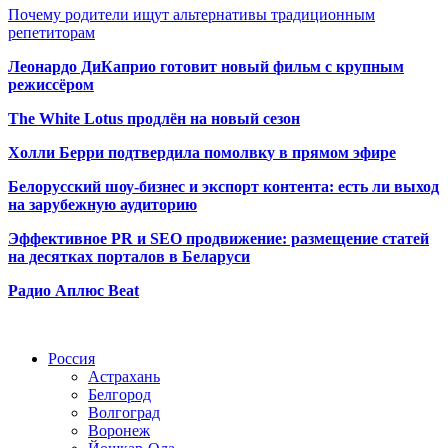
Почему родители ищут альтернативы традиционным
репетиторам
Леонардо ДиКаприо готовит новый фильм с крупным
режиссёром
The White Lotus продлён на новый сезон
Холли Берри подтвердила помолвк
у в прямом эфире
Белорусский шоу-бизнес и экспорт контента: есть ли выход
на зарубежную аудиторию
Эффективное PR и SEO продвижение:
размещение статей
на десятках порталов в Беларуси
Радио Аплюс Beat
Радио по странам
Россия
Астрахань
Белгород
Волгоград
Воронеж