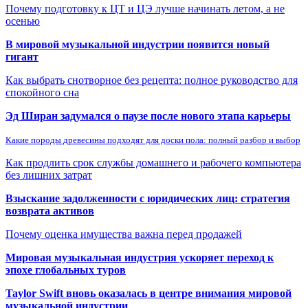
Почему подготовку к ЦТ и ЦЭ лучше начинать летом, а не
осенью
В мировой музыкальной индустрии появится новый
гигант
Как выбрать снотворное без рецепта: полное руководство для
спокойного сна
Эд Ширан задумался о паузе после нового этапа карьеры
Какие породы древесины подходят для доски пола: полный разбор и выбор
Как продлить срок службы домашнего и рабочего компьютера
без лишних затрат
Взыскание задолженности с юридических лиц: стратегия
возврата активов
Почему оценка имущества важна перед продажей
Мировая музыкальная индустрия ускоряет переход к
эпохе глобальных туров
Taylor Swift вновь оказалась в центре внимания мировой
музыкальной индустрии