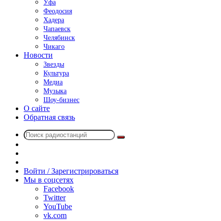
Уфа
Феодосия
Хадера
Чапаевск
Челябинск
Чикаго
Новости
Звезды
Культура
Медиа
Музыка
Шоу-бизнес
О сайте
Обратная связь
Поиск
Switch
радиостанций
skin
Sidebar
Случайное
радио
Войти / Зарегистрироваться
Мы в соцсетях
Facebook
Twitter
YouTube
vk.com