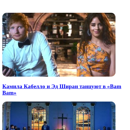
электронную
Похожие радио
почту
Камила Кабелло и Эд Ширан танцуют в «Bam
Bam»