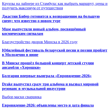
Круизы на лайнере из Стамбула: как выбрать маршрут, цены и
получить максимум от путешествия
Джастин Бибер готовится к возвращению на большую
сцену: что известно о новом туре
Muse выпустили новый альбом, посвящённый
космическим сигналам
Благоустройство дворов Минска в 2026 году
Юбилейный фестиваль беларуской песни и поэзии пройдет
в Молодечно в июне
В Минске прошёл большой концерт детской студии
ансамбля «Хорошки»
Болгария впервые выиграла «Евровидение-2026»
Drake выпустил сразу три альбома и вызвал мировой
резонанс в музыкальной индустрии
Выбор маски сварщика
Евровидение-2026: объявлены место и дата финала