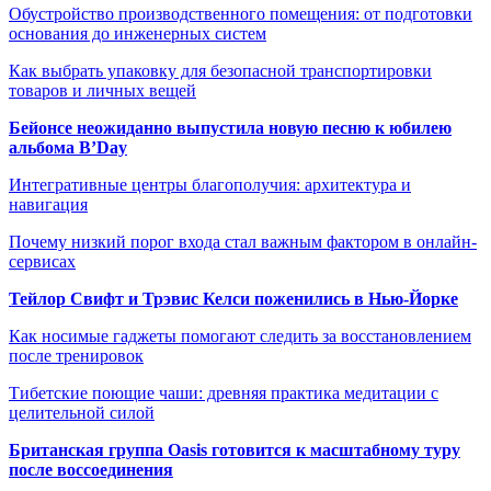
Обустройство производственного помещения: от подготовки
основания до инженерных систем
Как выбрать упаковку для безопасной транспортировки
товаров и личных вещей
Бейонсе неожиданно выпустила новую песню к юбилею
альбома B’Day
Интегративные центры благополучия: архитектура и
навигация
Почему низкий порог входа стал важным фактором в онлайн-
сервисах
Тейлор Свифт и Трэвис Келси поженились в Нью-Йорке
Как носимые гаджеты помогают следить за восстановлением
после тренировок
Тибетские поющие чаши: древняя практика медитации с
целительной силой
Британская группа Oasis готовится к масштабному туру
после воссоединения