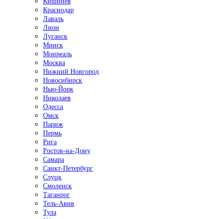
Кишинёв
Краснодар
Лаваль
Лион
Луганск
Минск
Монреаль
Москва
Нижний Новгород
Новосибирск
Нью-Йорк
Николаев
Одесса
Омск
Париж
Пермь
Рига
Ростов-на-Дону
Самара
Санкт-Петербург
Слуцк
Смоленск
Таганрог
Тель-Авив
Тула