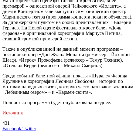
На Исторической сцене фестиваль откроется недавней
премьерой – одноактной оперой Чайковского «Иоланта», а
днем в Концертном зале выступит симфонический оркестр
Мариинского театра (программа концерта пока не объявлена).
За дирижерским пультом на обоих представлениях – Валерий
Гергиев. На Новой сцене фестиваль откроет балет «Дочь
фараона» в оригинальной хореографии Мариуса Петипа,
ставший громкой премьерой сезона.
Также в опубликованной на данный момент программе –
постановки опер «Дон Жуан» Моцарта (режиссер – Йоханнес
Шааф), «Игрок» Прокофьева (режиссер – Темур Чхеидзе),
«Отелло» Верди (режиссер – Михаил Смирнов).
Среди событий балетной афиши: показы «Шурале» Фарида
Яруллина в хореографии Леонида Якобсона – истории по
мотивам народных сказок, которую часто называют татарским
«Лебединым озером» – и «Кармен-сюита».
Полностью программа будет опубликована позднее.
Источник
431
LinkedIn
Tumblr
Reddit
Вконтакте
Одноклассники
Skype
Messenger
Messenger
WhatsApp
Telegram
Viber
Line
Поделиться
Печатать
Facebook
Twitter
через