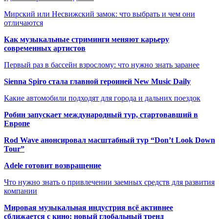
Мирский или Несвижский замок: что выбрать и чем они
отличаются
Как музыкальные стриминги меняют карьеру
современных артистов
Первый раз в бассейн взрослому: что нужно знать заранее
Sienna Spiro стала главной героиней New Music Daily
Какие автомобили подходят для города и дальних поездок
Робин запускает международный тур, стартовавший в
Европе
Rod Wave анонсировал масштабный тур “Don’t Look Down
Tour”
Adele готовит возвращение
Что нужно знать о привлечении заемных средств для развития
компании
Мировая музыкальная индустрия всё активнее
сближается с кино: новый глобальный тренд