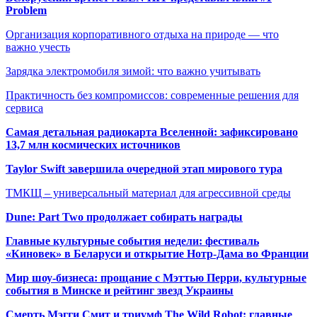
Problem
Организация корпоративного отдыха на природе — что
важно учесть
Зарядка электромобиля зимой: что важно учитывать
Практичность без компромиссов: современные решения для
сервиса
Самая детальная радиокарта Вселенной: зафиксировано
13,7 млн космических источников
Taylor Swift завершила очередной этап мирового тура
ТМКЩ – универсальный материал для агрессивной среды
Dune: Part Two продолжает собирать награды
Главные культурные события недели: фестиваль
«Киновек» в Беларуси и открытие Нотр-Дама во Франции
Мир шоу-бизнеса: прощание с Мэттью Перри, культурные
события в Минске и рейтинг звезд Украины
Смерть Мэгги Смит и триумф The Wild Robot: главные