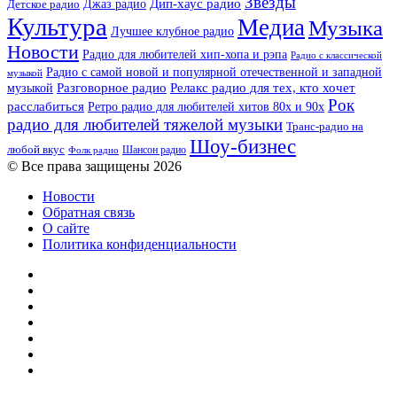
Звезды
Дип-хаус радио
Джаз радио
Детское радио
Культура
Медиа
Музыка
Лучшее клубное радио
Новости
Радио для любителей хип-хопа и рэпа
Радио с классической
Радио с самой новой и популярной отечественной и западной
музыкой
музыкой
Разговорное радио
Релакс радио для тех, кто хочет
Рок
расслабиться
Ретро радио для любителей хитов 80х и 90х
радио для любителей тяжелой музыки
Транс-радио на
Шоу-бизнес
любой вкус
Шансон радио
Фолк радио
© Все права защищены 2026
Новости
Обратная связь
О сайте
Политика конфиденциальности
Facebook
Twitter
YouTube
vk.com
Одноклассники
Telegram
RSS