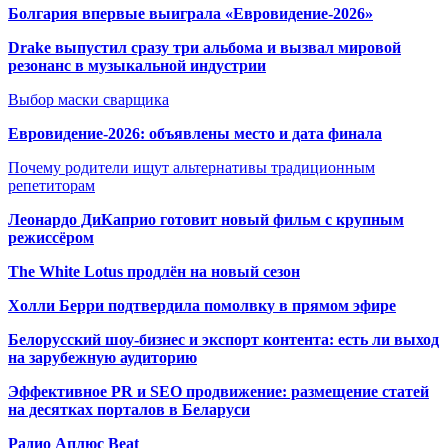
Болгария впервые выиграла «Евровидение-2026»
Drake выпустил сразу три альбома и вызвал мировой
резонанс в музыкальной индустрии
Выбор маски сварщика
Евровидение-2026: объявлены место и дата финала
Почему родители ищут альтернативы традиционным
репетиторам
Леонардо ДиКаприо готовит новый фильм с крупным
режиссёром
The White Lotus продлён на новый сезон
Холли Берри подтвердила помолвк
у в прямом эфире
Белорусский шоу-бизнес и экспорт контента: есть ли выход
на зарубежную аудиторию
Эффективное PR и SEO продвижение:
размещение статей
на десятках порталов в Беларуси
Радио Аплюс Beat