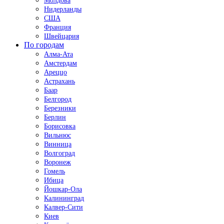
Молдова
Нидерланды
США
Франция
Швейцария
По городам
Алма-Ата
Амстердам
Ареццо
Астрахань
Баар
Белгород
Березники
Берлин
Борисовка
Вильнюс
Винница
Волгоград
Воронеж
Гомель
Ибица
Йошкар-Ола
Калининград
Калвер-Сити
Киев