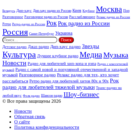
Москва
Киев
Дип-хаус
Дип-хаус радио из России
Клубное
Поп
Беларусь
Разговорное
Расслабляющее
Разговорное радио из России
Релакс радио из России
Рок
Рок радио из России
Ретро
Ретро-радио из России
Россия
Украина
Санкт-Петербург
Найти:
Звезды
Дип-хаус радио
Джаз радио
Детское радио
Культура
Медиа
Музыка
Лучшее клубное радио
Новости
Радио для любителей хип-хопа и рэпа
Радио с классической
Радио с самой новой и популярной отечественной и западной
музыкой
музыкой
Разговорное радио
Релакс радио для тех, кто хочет
Рок
расслабиться
Ретро радио для любителей хитов 80х и 90х
радио для любителей тяжелой музыки
Транс-радио на
Шоу-бизнес
любой вкус
Шансон радио
Фолк радио
© Все права защищены 2026
Новости
Обратная связь
О сайте
Политика конфиденциальности