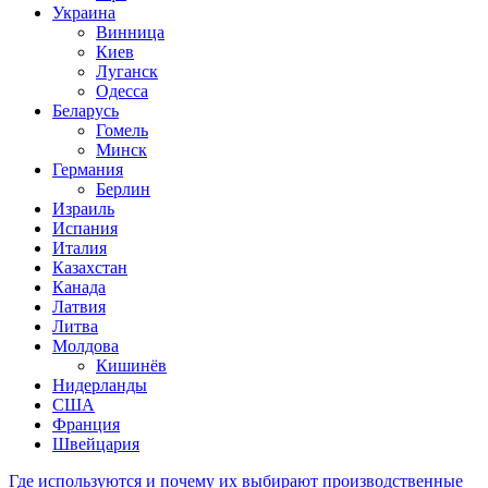
Украина
Винница
Киев
Луганск
Одесса
Беларусь
Гомель
Минск
Германия
Берлин
Израиль
Испания
Италия
Казахстан
Канада
Латвия
Литва
Молдова
Кишинёв
Нидерланды
США
Франция
Швейцария
Где используются и почему их выбирают производственные