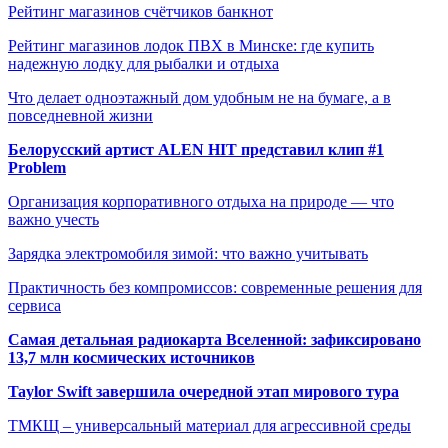
Рейтинг магазинов счётчиков банкнот
Рейтинг магазинов лодок ПВХ в Минске: где купить
надежную лодку для рыбалки и отдыха
Что делает одноэтажный дом удобным не на бумаге, а в
повседневной жизни
Белорусский артист ALEN HIT представил клип #1
Problem
Организация корпоративного отдыха на природе — что
важно учесть
Зарядка электромобиля зимой: что важно учитывать
Практичность без компромиссов: современные решения для
сервиса
Самая детальная радиокарта Вселенной: зафиксировано
13,7 млн космических источников
Taylor Swift завершила очередной этап мирового тура
ТМКЩ – универсальный материал для агрессивной среды