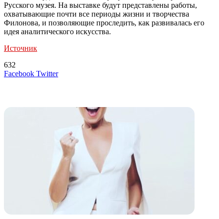
Русского музея. На выставке будут представлены работы,
охватывающие почти все периоды жизни и творчества
Филонова, и позволяющие проследить, как развивалась его
идея аналитического искусства.
Источник
632
LinkedIn
Tumblr
Reddit
Вконтакте
Одноклассники
Skype
Messenger
Messenger
WhatsApp
Telegram
Viber
Line
Поделиться
Печатать
Facebook
Twitter
через
электронную
Похожие радио
почту