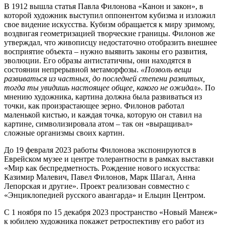
В 1912 вышла статья Павла Филонова «Канон и закон», в
которой художник выступил оппонентом кубизма и изложил
свое видение искусства. Кубизм обращается к миру зримому,
воздвигая геометризацией творческие границы. Филонов же
утверждал, что живописцу недостаточно отобразить внешнее
восприятие объекта – нужно выявить законы его развития,
эволюции. Его образы антистатичны, они находятся в
состоянии непрерывной метаморфозы.
«Позволь вещи
развиваться из частных, до последней степени развитых,
тогда ты увидишь настоящее общее, какого не ожидал».
По
мнению художника, картина должна была развиваться из
точки, как произрастающее зерно. Филонов работал
маленькой кистью, и каждая точка, которую он ставил на
картине, символизировала атом – так он «выращивал»
сложные организмы своих картин.
До 19 февраля 2023 работы Филонова экспонируются в
Еврейском музее и центре толерантности в рамках выставки
«Мир как беспредметность. Рождение нового искусства:
Казимир Малевич, Павел Филонов, Марк Шагал, Анна
Лепорская и другие». Проект реализован совместно с
«Энциклопедией русского авангарда» и Ельцин Центром.
С 1 ноября по 15 декабря 2023 пространство «Новый Манеж»
к юбилею художника покажет ретроспективу его работ из