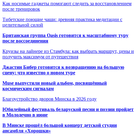
Как носимые гаджеты помогают следить за восстановлением
после тренировок
Тибетские поющие чаши: древняя практика медитации с
целительной силой
Британская группа Oasis готовится к масштабному туру
после воссоединения
Круизы на лайнере из Стамбула: как выбрать маршрут, цены и
получить максимум от путешествия
Джастин Бибер готовится к возвращению на большую
сцену: что известно о новом туре
Muse выпустили новый альбом, посвящённый
космическим сигналам
Благоустройство дворов Минска в 2026 году
Юбилейный фестиваль беларуской песни и поэзии пройдет
в Молодечно в июне
В Минске прошёл большой концерт детской студии
ансамбля «Хорошки»