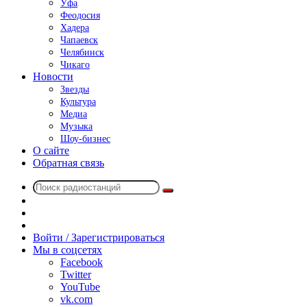
Уфа
Феодосия
Хадера
Чапаевск
Челябинск
Чикаго
Новости
Звезды
Культура
Медиа
Музыка
Шоу-бизнес
О сайте
Обратная связь
Поиск
Switch
радиостанций
skin
Sidebar
Случайное
радио
Войти / Зарегистрироваться
Мы в соцсетях
Facebook
Twitter
YouTube
vk.com