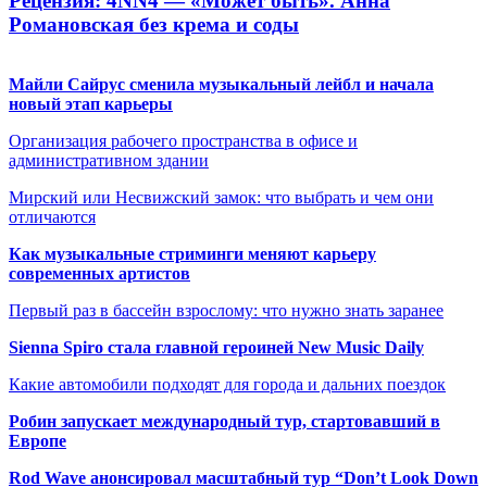
Рецензия: 4NN4 — «Может быть». Анна
Романовская без крема и соды
Майли Сайрус сменила музыкальный лейбл и начала
новый этап карьеры
Организация рабочего пространства в офисе и
административном здании
Мирский или Несвижский замок: что выбрать и чем они
отличаются
Как музыкальные стриминги меняют карьеру
современных артистов
Первый раз в бассейн взрослому: что нужно знать заранее
Sienna Spiro стала главной героиней New Music Daily
Какие автомобили подходят для города и дальних поездок
Робин запускает международный тур, стартовавший в
Европе
Rod Wave анонсировал масштабный тур “Don’t Look Down