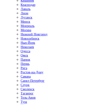
Кишинёв
Краснодар
Лаваль
Лион
Луганск
Минск
Монреаль
Москва
Нижний Новгород
Новосибирск
Нью-Йорк
Николаев
Одесса
Омск
Париж
Пермь
Рига
Ростов-на-Дону
Самара
Санкт-Петербург
Слуцк
Смоленск
Таганрог
Тель-Авив
Тула