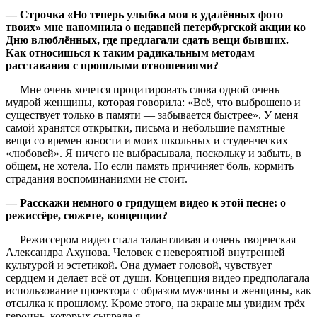
— Строчка «Но теперь улыбка моя в удалённых фото
твоих» мне напомнила о недавней петербургской акции ко
Дню влюблённых, где предлагали сдать вещи бывших.
Как относишься к таким радикальным методам
расставания с прошлыми отношениями?
— Мне очень хочется процитировать слова одной очень
мудрой женщины, которая говорила: «Всё, что выброшено и
существует только в памяти — забывается быстрее». У меня
самой хранятся открытки, письма и небольшие памятные
вещи со времен юности и моих школьных и студенческих
«любовей». Я ничего не выбрасывала, поскольку и забыть, в
общем, не хотела. Но если память причиняет боль, кормить
страдания воспоминаниями не стоит.
— Расскажи немного о грядущем видео к этой песне: о
режиссёре, сюжете, концепции?
— Режиссером видео стала талантливая и очень творческая
Александра Ахунова. Человек с невероятной внутренней
культурой и эстетикой. Она думает головой, чувствует
сердцем и делает всё от души. Концепция видео предполагала
использование проектора с образом мужчины и женщины, как
отсылка к прошлому. Кроме этого, на экране мы увидим трёх
героинь, которых сыграла я.