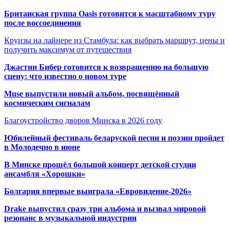
Британская группа Oasis готовится к масштабному туру
после воссоединения
Круизы на лайнере из Стамбула: как выбрать маршрут, цены и
получить максимум от путешествия
Джастин Бибер готовится к возвращению на большую
сцену: что известно о новом туре
Muse выпустили новый альбом, посвящённый
космическим сигналам
Благоустройство дворов Минска в 2026 году
Юбилейный фестиваль беларуской песни и поэзии пройдет
в Молодечно в июне
В Минске прошёл большой концерт детской студии
ансамбля «Хорошки»
Болгария впервые выиграла «Евровидение-2026»
Drake выпустил сразу три альбома и вызвал мировой
резонанс в музыкальной индустрии