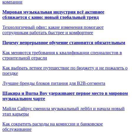
компании
Мировая музыкальная индустрия всё активнее
сближается с кино: новый глобальный тренд
Технологичный офис: какие изменения помогают
сотрудникам работать быстрее и комфортнее
Почему непрерывное обучение становится обязательным
Как меняются требования к квалификации специалистов в
строительной отрасли
Как выбрать летнее путешествие по бюджету и не пожалеть о
поездке
Лучшие бренды блоков питания для B2B-сегмента
Шакира и Burna Boy удерживают первое место в мировом
музыкальном чарте
Майли Сайрус сменила музыкальный лейбл и начала новый
этап карьеры
Как сократить расходы на комиссии и банковское
обслуживание