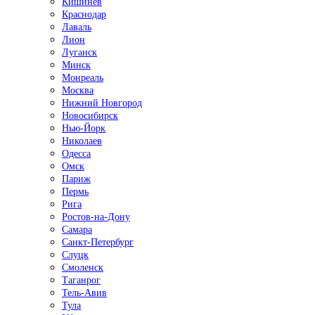
Кишинёв
Краснодар
Лаваль
Лион
Луганск
Минск
Монреаль
Москва
Нижний Новгород
Новосибирск
Нью-Йорк
Николаев
Одесса
Омск
Париж
Пермь
Рига
Ростов-на-Дону
Самара
Санкт-Петербург
Слуцк
Смоленск
Таганрог
Тель-Авив
Тула