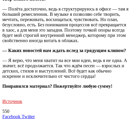
— Полёта достаточно, ведь я структурируюсь в офисе — там я
больший ремесленник. В музыке я позволяю себе творить,
мечтать, переживать, восхищаться, чувствовать. Но план,
безусловно, есть. Без понимания процессов всё превращается
в хаос, а для меня это западня. Поэтому точкой опоры всегда
будет мой строгий внутренний менеджер, которому при этом
свойственно иногда витать в облаках.
— Каких новостей нам ждать вслед за грядущим клипом?
— Я верю, что меня хватит на все мои идеи, ведь я не одна. А
значит, всё продолжается. Так что ждём песен — взрослых и
детских, стихов и выступлений. Всё будет как обычно
искренне и исключительно от чистого сердца!
Понравился материал? Пожертвуйте любую сумму!
Источник
550
LinkedIn
Tumblr
Reddit
Вконтакте
Одноклассники
Skype
Messenger
Messenger
WhatsApp
Telegram
Viber
Line
Поделиться
Печатать
Facebook
Twitter
через
электронную
Похожие радио