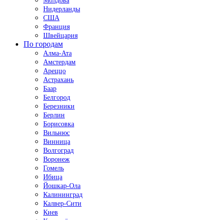
Молдова
Нидерланды
США
Франция
Швейцария
По городам
Алма-Ата
Амстердам
Ареццо
Астрахань
Баар
Белгород
Березники
Берлин
Борисовка
Вильнюс
Винница
Волгоград
Воронеж
Гомель
Ибица
Йошкар-Ола
Калининград
Калвер-Сити
Киев