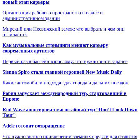
новый этап карьеры
Организация рабочего пространства в офисе и
административном здании
Мирский или Несвижский замок: что выбрать и чем они
отличаются
Как музыкальные стриминги меняют карьеру
современных артистов
Первый раз в бассейн взрослому: что нужно знать заранее
Sienna Spiro стала главной героиней New Music Daily
Какие автомобили подходят для города и дальних поездок
Робин запускает международный тур, стартовавший в
Европе
Rod Wave анонсировал масштабный тур “Don’t Look Down
Tour”
Adele готовит возвращение
Что нужно знать о привлечении заемных средств для развития