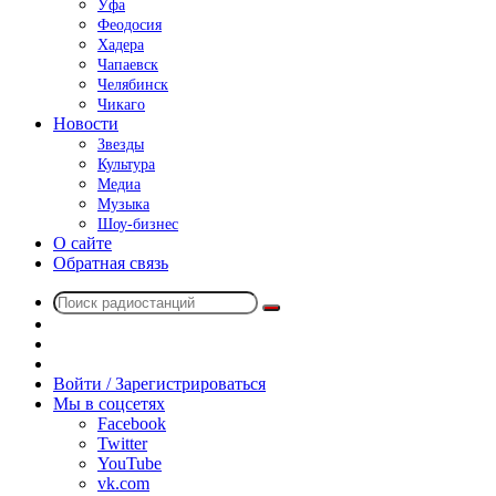
Уфа
Феодосия
Хадера
Чапаевск
Челябинск
Чикаго
Новости
Звезды
Культура
Медиа
Музыка
Шоу-бизнес
О сайте
Обратная связь
Поиск
Switch
радиостанций
skin
Sidebar
Случайное
радио
Войти / Зарегистрироваться
Мы в соцсетях
Facebook
Twitter
YouTube
vk.com