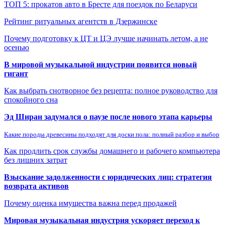
ТОП 5: прокатов авто в Бресте для поездок по Беларуси
Рейтинг ритуальных агентств в Дзержинске
Почему подготовку к ЦТ и ЦЭ лучше начинать летом, а не
осенью
В мировой музыкальной индустрии появится новый
гигант
Как выбрать снотворное без рецепта: полное руководство для
спокойного сна
Эд Ширан задумался о паузе после нового этапа карьеры
Какие породы древесины подходят для доски пола: полный разбор и выбор
Как продлить срок службы домашнего и рабочего компьютера
без лишних затрат
Взыскание задолженности с юридических лиц: стратегия
возврата активов
Почему оценка имущества важна перед продажей
Мировая музыкальная индустрия ускоряет переход к