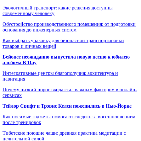
Экологичный транспорт: какие решения доступны
современному человеку
Обустройство производственного помещения: от подготовки
основания до инженерных систем
Как выбрать упаковку для безопасной транспортировки
товаров и личных вещей
Бейонсе неожиданно выпустила новую песню к юбилею
альбома B’Day
Интегративные центры благополучия: архитектура и
навигация
Почему низкий порог входа стал важным фактором в онлайн-
сервисах
Тейлор Свифт и Трэвис Келси поженились в Нью-Йорке
Как носимые гаджеты помогают следить за восстановлением
после тренировок
Тибетские поющие чаши: древняя практика медитации с
целительной силой