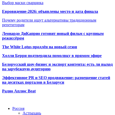
Выбор маски сварщика
Евровидение-2026: объявлены место и дата финала
Почему родители ищут альтернативы традиционным
репетиторам
Леонардо ДиКаприо готовит новый фильм с крупным
режиссёром
The White Lotus продлён на новый сезон
Холли Берри подтвердила помолвк
у в прямом эфире
Белорусский шоу-бизнес и экспорт контента: есть ли выход
на зарубежную аудиторию
Эффективное PR и SEO продвижение:
размещение статей
на десятках порталов в Беларуси
Радио Аплюс Beat
Радио по странам
Россия
Астрахань