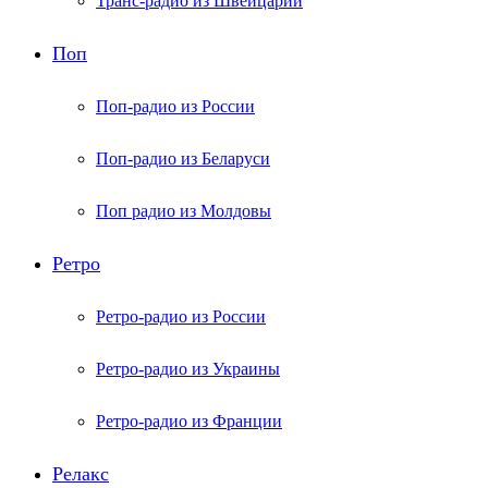
Транс-радио из Швейцарии
Поп
Поп-радио из России
Поп-радио из Беларуси
Поп радио из Молдовы
Ретро
Ретро-радио из России
Ретро-радио из Украины
Ретро-радио из Франции
Релакс