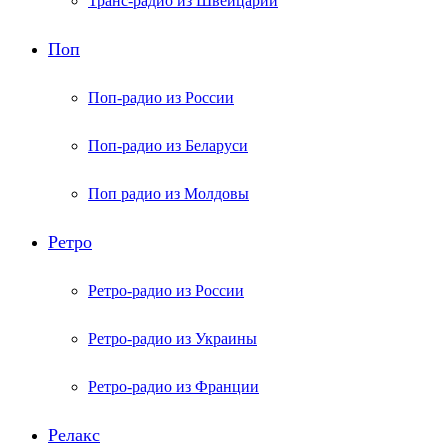
Транс-радио из Швейцарии
Поп
Поп-радио из России
Поп-радио из Беларуси
Поп радио из Молдовы
Ретро
Ретро-радио из России
Ретро-радио из Украины
Ретро-радио из Франции
Релакс