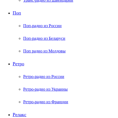
Транс-радио из Швейцарии
Поп
Поп-радио из России
Поп-радио из Беларуси
Поп радио из Молдовы
Ретро
Ретро-радио из России
Ретро-радио из Украины
Ретро-радио из Франции
Релакс