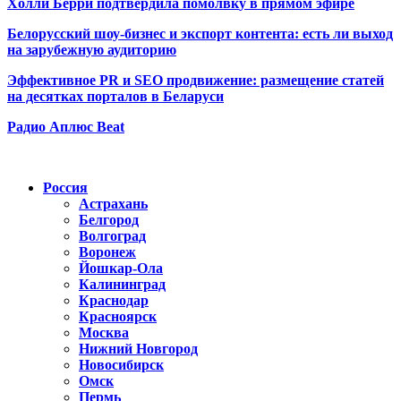
Холли Берри подтвердила помолвк
у в прямом эфире
Белорусский шоу-бизнес и экспорт контента: есть ли выход
на зарубежную аудиторию
Эффективное PR и SEO продвижение:
размещение статей
на десятках порталов в Беларуси
Радио Аплюс Beat
Радио по странам
Россия
Астрахань
Белгород
Волгоград
Воронеж
Йошкар-Ола
Калининград
Краснодар
Красноярск
Москва
Нижний Новгород
Новосибирск
Омск
Пермь