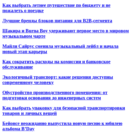
Как выбрать летнее путешествие по бюджету и не
пожалеть о поездке
Лучшие бренды блоков питания для B2B-сегмента
Шакира и Burna Boy удерживают первое место в мировом
музыкальном чарте
Майли Сайрус сменила музыкальный лейбл и начала
новый этап карьеры
Как сократить расходы на комиссии и банковское
обслуживание
Экологичный транспорт: какие решения доступны
современному человеку
Обустройство производственного помещения: от
подготовки основания до инженерных систем
Как выбрать упаковку для безопасной транспортировки
товаров и личных вещей
Бейонсе неожиданно выпустила новую песню к юбилею
альбома B’Day