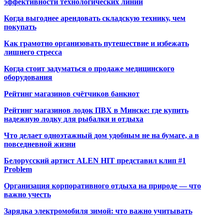
эффективности технологических линий
Когда выгоднее арендовать складскую технику, чем
покупать
Как грамотно организовать путешествие и избежать
лишнего стресса
Когда стоит задуматься о продаже медицинского
оборудования
Рейтинг магазинов счётчиков банкнот
Рейтинг магазинов лодок ПВХ в Минске: где купить
надежную лодку для рыбалки и отдыха
Что делает одноэтажный дом удобным не на бумаге, а в
повседневной жизни
Белорусский артист ALEN HIT представил клип #1
Problem
Организация корпоративного отдыха на природе — что
важно учесть
Зарядка электромобиля зимой: что важно учитывать