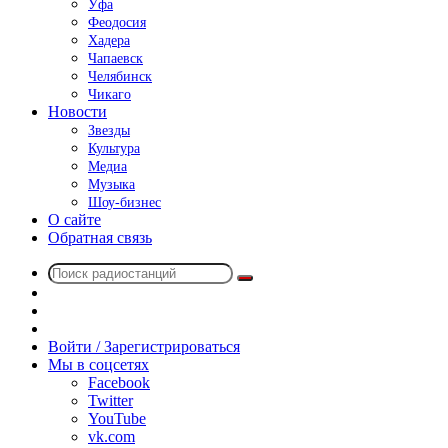
Уфа
Феодосия
Хадера
Чапаевск
Челябинск
Чикаго
Новости
Звезды
Культура
Медиа
Музыка
Шоу-бизнес
О сайте
Обратная связь
Поиск
Switch
радиостанций
skin
Sidebar
Случайное
радио
Войти / Зарегистрироваться
Мы в соцсетях
Facebook
Twitter
YouTube
vk.com