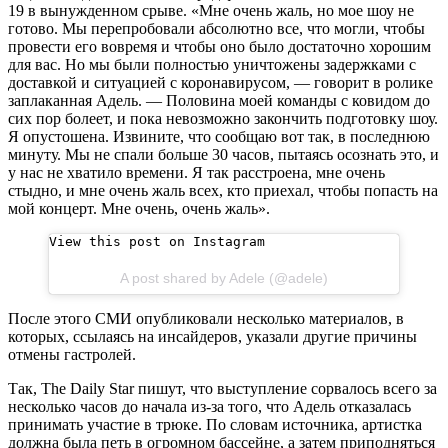
19 в вынужденном срыве. «Мне очень жаль, но мое шоу не
готово. Мы перепробовали абсолютно все, что могли, чтобы
провести его вовремя и чтобы оно было достаточно хорошим
для вас. Но мы были полностью уничтожены задержками с
доставкой и ситуацией с коронавирусом, — говорит в ролике
заплаканная Адель. — Половина моей команды с ковидом до
сих пор болеет, и пока невозможно закончить подготовку шоу.
Я опустошена. Извините, что сообщаю вот так, в последнюю
минуту. Мы не спали больше 30 часов, пытаясь осознать это, и
у нас не хватило времени. Я так расстроена, мне очень
стыдно, и мне очень жаль всех, кто приехал, чтобы попасть на
мой концерт. Мне очень, очень жаль».
View this post on Instagram
A post shared by Adele (@adele)
После этого СМИ опубликовали несколько материалов, в
которых, ссылаясь на инсайдеров, указали другие причины
отмены гастролей.
Так, The Daily Star пишут, что выступление сорвалось всего за
несколько часов до начала из-за того, что Адель отказалась
принимать участие в трюке. По словам источника, артистка
должна была петь в огромном бассейне, а затем приподняться