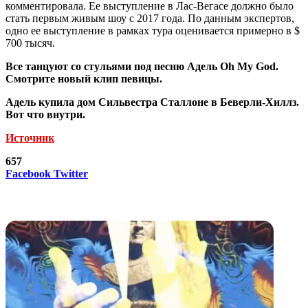
комментировала. Ее выступление в Лас-Вегасе должно было
стать первым живым шоу с 2017 года. По данным экспертов,
одно ее выступление в рамках тура оценивается примерно в $
700 тысяч.
Все танцуют со стульями под песню Адель Oh My God.
Смотрите новый клип певицы.
Адель купила дом Сильвестра Сталлоне в Беверли-Хиллз.
Вот что внутри.
Источник
657
LinkedIn
Tumblr
Reddit
Вконтакте
Одноклассники
Skype
Messenger
Messenger
WhatsApp
Telegram
Viber
Line
Поделиться
Печатать
Facebook
Twitter
через
электронную
Похожие радио
почту