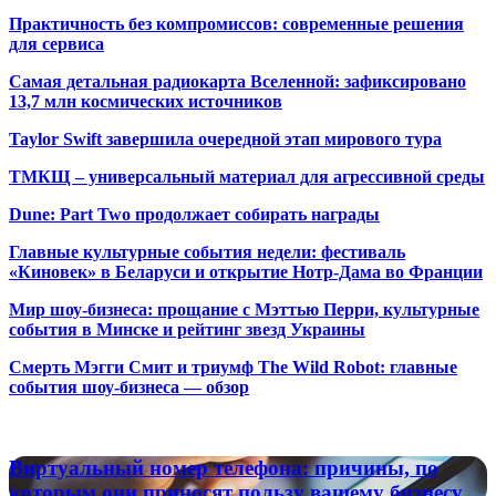
Практичность без компромиссов: современные решения
для сервиса
Самая детальная радиокарта Вселенной: зафиксировано
13,7 млн космических источников
Taylor Swift завершила очередной этап мирового тура
ТМКЩ – универсальный материал для агрессивной среды
Dune: Part Two продолжает собирать награды
Главные культурные события недели: фестиваль
«Киновек» в Беларуси и открытие Нотр-Дама во Франции
Мир шоу-бизнеса: прощание с Мэттью Перри, культурные
события в Минске и рейтинг звезд Украины
Смерть Мэгги Смит и триумф The Wild Robot: главные
события шоу-бизнеса — обзор
Популярные радиостанции
Виртуальный
Виртуальный номер телефона: причины, по
номер
которым они приносят пользу вашему бизнесу