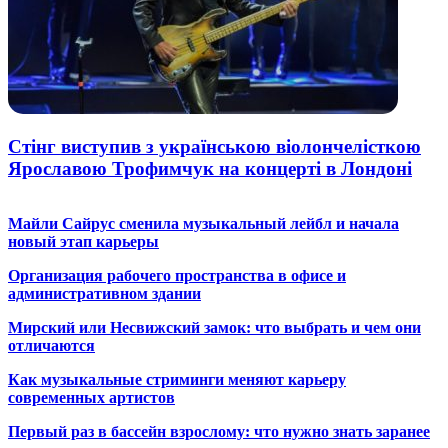
Стінг виступив з українською віолончелісткою
Ярославою Трофимчук на концерті в Лондоні
Майли Сайрус сменила музыкальный лейбл и начала
новый этап карьеры
Организация рабочего пространства в офисе и
административном здании
Мирский или Несвижский замок: что выбрать и чем они
отличаются
Как музыкальные стриминги меняют карьеру
современных артистов
Первый раз в бассейн взрослому: что нужно знать заранее