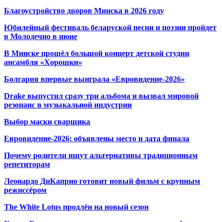
Благоустройство дворов Минска в 2026 году
Юбилейный фестиваль беларуской песни и поэзии пройдет
в Молодечно в июне
В Минске прошёл большой концерт детской студии
ансамбля «Хорошки»
Болгария впервые выиграла «Евровидение-2026»
Drake выпустил сразу три альбома и вызвал мировой
резонанс в музыкальной индустрии
Выбор маски сварщика
Евровидение-2026: объявлены место и дата финала
Почему родители ищут альтернативы традиционным
репетиторам
Леонардо ДиКаприо готовит новый фильм с крупным
режиссёром
The White Lotus продлён на новый сезон