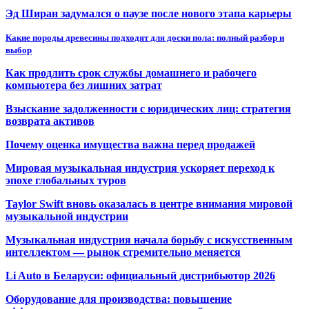
Эд Ширан задумался о паузе после нового этапа карьеры
Какие породы древесины подходят для доски пола: полный разбор и
выбор
Как продлить срок службы домашнего и рабочего
компьютера без лишних затрат
Взыскание задолженности с юридических лиц: стратегия
возврата активов
Почему оценка имущества важна перед продажей
Мировая музыкальная индустрия ускоряет переход к
эпохе глобальных туров
Taylor Swift вновь оказалась в центре внимания мировой
музыкальной индустрии
Музыкальная индустрия начала борьбу с искусственным
интеллектом — рынок стремительно меняется
Li Auto в Беларуси: официальный дистрибьютор 2026
Оборудование для производства: повышение