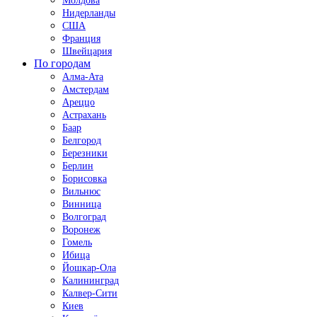
Молдова
Нидерланды
США
Франция
Швейцария
По городам
Алма-Ата
Амстердам
Ареццо
Астрахань
Баар
Белгород
Березники
Берлин
Борисовка
Вильнюс
Винница
Волгоград
Воронеж
Гомель
Ибица
Йошкар-Ола
Калининград
Калвер-Сити
Киев