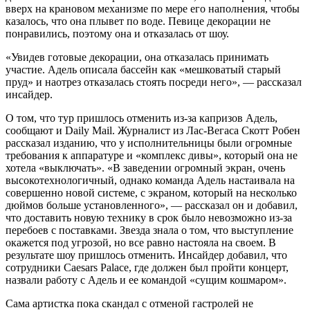
вверх на крановом механизме по мере его наполнения, чтобы
казалось, что она плывет по воде. Певице декорации не
понравились, поэтому она и отказалась от шоу.
«Увидев готовые декорации, она отказалась принимать
участие. Адель описала бассейн как «мешковатый старый
пруд» и наотрез отказалась стоять посреди него», — рассказал
инсайдер.
О том, что тур пришлось отменить из-за капризов Адель,
сообщают и Daily Mail. Журналист из Лас-Вегаса Скотт Робен
рассказал изданию, что у исполнительницы были огромные
требования к аппаратуре и «комплекс дивы», который она не
хотела «выключать». «В заведении огромный экран, очень
высокотехнологичный, однако команда Адель настаивала на
совершенно новой системе, с экраном, который на несколько
дюймов больше установленного», — рассказал он и добавил,
что доставить новую технику в срок было невозможно из-за
перебоев с поставками. Звезда знала о том, что выступление
окажется под угрозой, но все равно настояла на своем. В
результате шоу пришлось отменить. Инсайдер добавил, что
сотрудники Caesars Palace, где должен был пройти концерт,
назвали работу с Адель и ее командой «сущим кошмаром».
Сама артистка пока скандал с отменой гастролей не