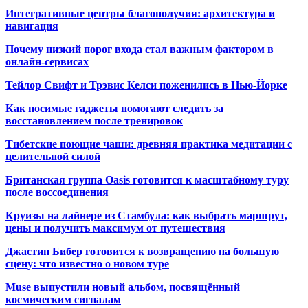
Интегративные центры благополучия: архитектура и
навигация
Почему низкий порог входа стал важным фактором в
онлайн-сервисах
Тейлор Свифт и Трэвис Келси поженились в Нью-Йорке
Как носимые гаджеты помогают следить за
восстановлением после тренировок
Тибетские поющие чаши: древняя практика медитации с
целительной силой
Британская группа Oasis готовится к масштабному туру
после воссоединения
Круизы на лайнере из Стамбула: как выбрать маршрут,
цены и получить максимум от путешествия
Джастин Бибер готовится к возвращению на большую
сцену: что известно о новом туре
Muse выпустили новый альбом, посвящённый
космическим сигналам