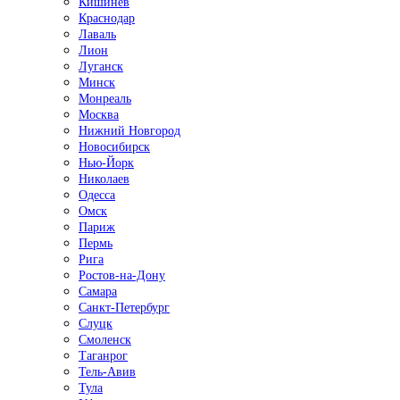
Кишинёв
Краснодар
Лаваль
Лион
Луганск
Минск
Монреаль
Москва
Нижний Новгород
Новосибирск
Нью-Йорк
Николаев
Одесса
Омск
Париж
Пермь
Рига
Ростов-на-Дону
Самара
Санкт-Петербург
Слуцк
Смоленск
Таганрог
Тель-Авив
Тула