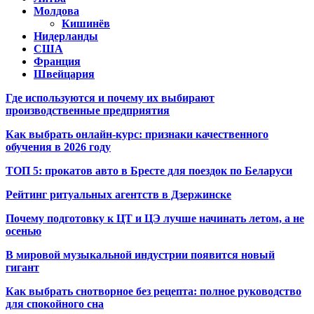
Молдова
Кишинёв
Нидерланды
США
Франция
Швейцария
Где используются и почему их выбирают
производственные предприятия
Как выбрать онлайн-курс: признаки качественного
обучения в 2026 году
ТОП 5: прокатов авто в Бресте для поездок по Беларуси
Рейтинг ритуальных агентств в Дзержинске
Почему подготовку к ЦТ и ЦЭ лучше начинать летом, а не
осенью
В мировой музыкальной индустрии появится новый
гигант
Как выбрать снотворное без рецепта: полное руководство
для спокойного сна