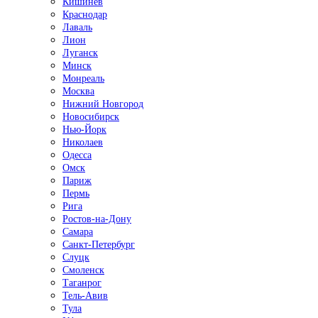
Кишинёв
Краснодар
Лаваль
Лион
Луганск
Минск
Монреаль
Москва
Нижний Новгород
Новосибирск
Нью-Йорк
Николаев
Одесса
Омск
Париж
Пермь
Рига
Ростов-на-Дону
Самара
Санкт-Петербург
Слуцк
Смоленск
Таганрог
Тель-Авив
Тула