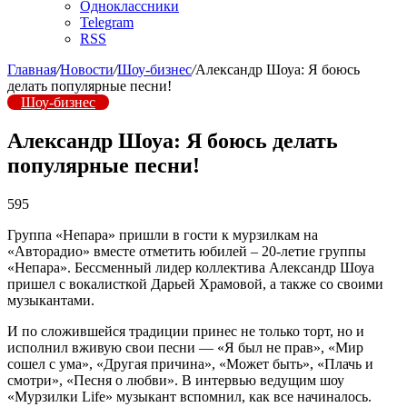
Одноклассники
Telegram
RSS
Главная
/
Новости
/
Шоу-бизнес
/
Александр Шоуа: Я боюсь
делать популярные песни!
Шоу-бизнес
Александр Шоуа: Я боюсь делать
популярные песни!
595
Группа «Непара» пришли в гости к мурзилкам на
«Авторадио» вместе отметить юбилей – 20-летие группы
«Непара». Бессменный лидер коллектива Александр Шоуа
пришел с вокалисткой Дарьей Храмовой, а также со своими
музыкантами.
И по сложившейся традиции принес не только торт, но и
исполнил вживую свои песни — «Я был не прав», «Мир
сошел с ума», «Другая причина», «Может быть», «Плачь и
смотри», «Песня о любви». В интервью ведущим шоу
«Мурзилки Life» музыкант вспомнил, как все начиналось.