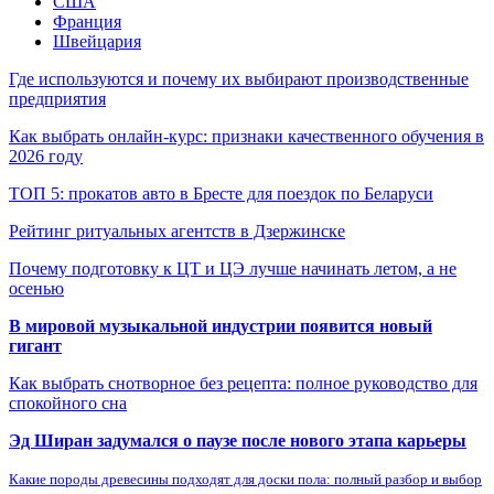
США
Франция
Швейцария
Где используются и почему их выбирают производственные
предприятия
Как выбрать онлайн-курс: признаки качественного обучения в
2026 году
ТОП 5: прокатов авто в Бресте для поездок по Беларуси
Рейтинг ритуальных агентств в Дзержинске
Почему подготовку к ЦТ и ЦЭ лучше начинать летом, а не
осенью
В мировой музыкальной индустрии появится новый
гигант
Как выбрать снотворное без рецепта: полное руководство для
спокойного сна
Эд Ширан задумался о паузе после нового этапа карьеры
Какие породы древесины подходят для доски пола: полный разбор и выбор