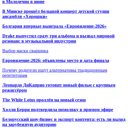
в Молодечно в июне
В Минске прошёл большой концерт детской студии
ансамбля «Хорошки»
Болгария впервые выиграла «Евровидение-2026»
Drake выпустил сразу три альбома и вызвал мировой
резонанс в музыкальной индустрии
Выбор маски сварщика
Евровидение-2026: объявлены место и дата финала
Почему родители ищут альтернативы традиционным
репетиторам
Леонардо ДиКаприо готовит новый фильм с крупным
режиссёром
The White Lotus продлён на новый сезон
Холли Берри подтвердила помолвк
у в прямом эфире
Белорусский шоу-бизнес и экспорт контента: есть ли выход
на зарубежную аудиторию