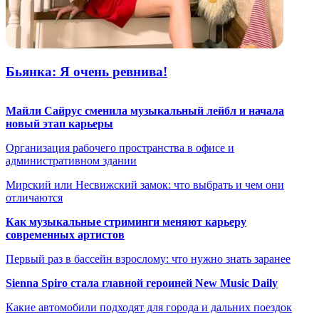
Бьянка: Я очень ревнива!
Майли Сайрус сменила музыкальный лейбл и начала
новый этап карьеры
Организация рабочего пространства в офисе и
административном здании
Мирский или Несвижский замок: что выбрать и чем они
отличаются
Как музыкальные стриминги меняют карьеру
современных артистов
Первый раз в бассейн взрослому: что нужно знать заранее
Sienna Spiro стала главной героиней New Music Daily
Какие автомобили подходят для города и дальних поездок