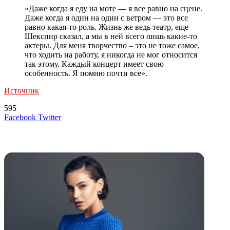
«Даже когда я еду на моте — я все равно на сцене.
Даже когда я один на один с ветром — это все
равно какая-то роль. Жизнь же ведь театр, еще
Шекспир сказал, а мы в ней всего лишь какие-то
актеры. Для меня творчество – это не тоже самое,
что ходить на работу, я никогда не мог относится
так этому. Каждый концерт имеет свою
особенность. Я помню почти все».
Источник
595
LinkedIn
Tumblr
Reddit
Вконтакте
Одноклассники
Skype
Messenger
Messenger
WhatsApp
Telegram
Viber
Line
Поделиться
Печатать
Facebook
Twitter
через
электронную
Похожие радио
почту