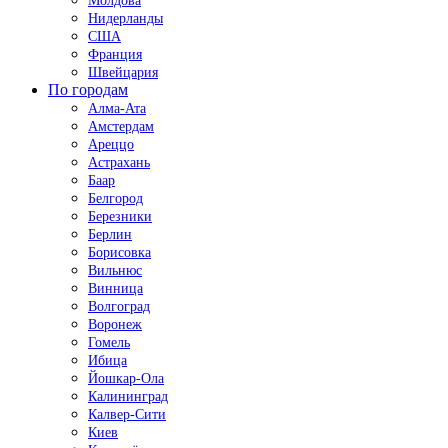
Молдова
Нидерланды
США
Франция
Швейцария
По городам
Алма-Ата
Амстердам
Ареццо
Астрахань
Баар
Белгород
Березники
Берлин
Борисовка
Вильнюс
Винница
Волгоград
Воронеж
Гомель
Ибица
Йошкар-Ола
Калининград
Калвер-Сити
Киев