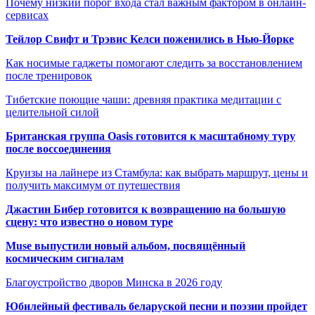
Почему низкий порог входа стал важным фактором в онлайн-
сервисах
Тейлор Свифт и Трэвис Келси поженились в Нью-Йорке
Как носимые гаджеты помогают следить за восстановлением
после тренировок
Тибетские поющие чаши: древняя практика медитации с
целительной силой
Британская группа Oasis готовится к масштабному туру
после воссоединения
Круизы на лайнере из Стамбула: как выбрать маршрут, цены и
получить максимум от путешествия
Джастин Бибер готовится к возвращению на большую
сцену: что известно о новом туре
Muse выпустили новый альбом, посвящённый
космическим сигналам
Благоустройство дворов Минска в 2026 году
Юбилейный фестиваль беларуской песни и поэзии пройдет