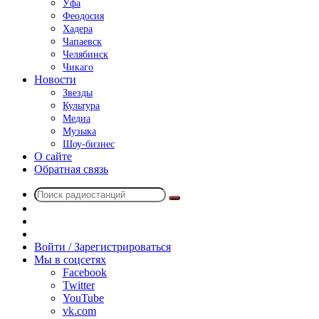
Уфа
Феодосия
Хадера
Чапаевск
Челябинск
Чикаго
Новости
Звезды
Культура
Медиа
Музыка
Шоу-бизнес
О сайте
Обратная связь
Поиск
Switch
радиостанций
skin
Sidebar
Случайное
радио
Войти / Зарегистрироваться
Мы в соцсетях
Facebook
Twitter
YouTube
vk.com