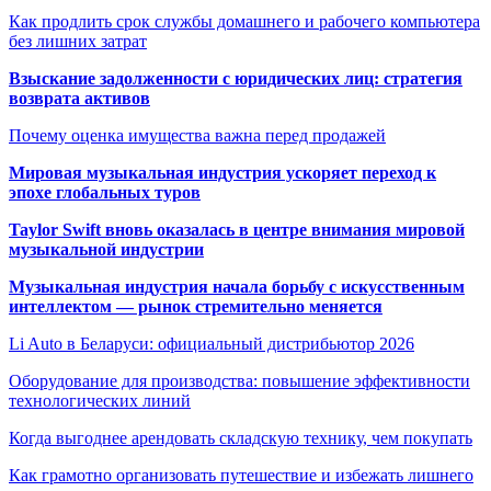
Как продлить срок службы домашнего и рабочего компьютера
без лишних затрат
Взыскание задолженности с юридических лиц: стратегия
возврата активов
Почему оценка имущества важна перед продажей
Мировая музыкальная индустрия ускоряет переход к
эпохе глобальных туров
Taylor Swift вновь оказалась в центре внимания мировой
музыкальной индустрии
Музыкальная индустрия начала борьбу с искусственным
интеллектом — рынок стремительно меняется
Li Auto в Беларуси: официальный дистрибьютор 2026
Оборудование для производства: повышение эффективности
технологических линий
Когда выгоднее арендовать складскую технику, чем покупать
Как грамотно организовать путешествие и избежать лишнего