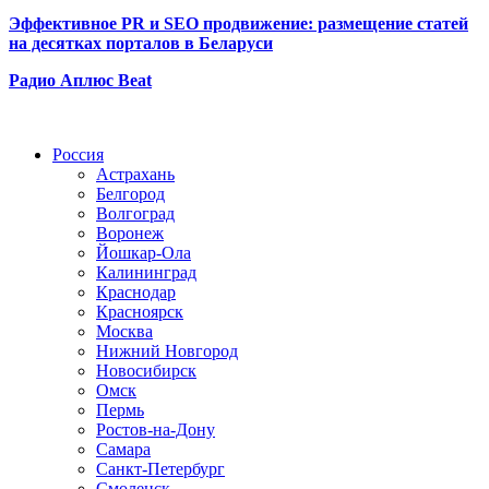
Эффективное PR и SEO продвижение:
размещение статей
на десятках порталов в Беларуси
Радио Аплюс Beat
Радио по странам
Россия
Астрахань
Белгород
Волгоград
Воронеж
Йошкар-Ола
Калининград
Краснодар
Красноярск
Москва
Нижний Новгород
Новосибирск
Омск
Пермь
Ростов-на-Дону
Самара
Санкт-Петербург
Смоленск