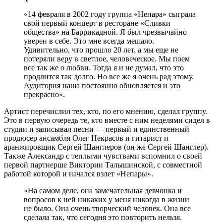
«14 февраля в 2002 году группа «Непара» сыграла
свой первый концерт в ресторане «Сливки
общества» на Баррикадной. Я был чрезвычайно
уверен в себе. Это мне всегда мешало.
Удивительно, что прошло 20 лет, а мы еще не
потеряли веру в светлое, человеческое. Мы поем
все так же о любви. Тогда я и не думал, что это
продлится так долго. Но все же я очень рад этому.
Аудитория наша постоянно обновляется и это
прекрасно».
Артист перечислил тех, кто, по его мнению, сделал группу.
Это в первую очередь те, кто вместе с ним неделями сидел в
студии и записывал песни — первый и единственный
продюсер ансамбля Олег Некрасов и гитарист и
аранжировщик Сергей Шанглеров (он же Сергей Шанглер).
Также Александр с теплыми чувствами вспомнил о своей
первой партнерше Виктории Талышинской, с совместной
работой которой и начался взлет «Непары».
«На самом деле, она замечательная девчонка и
вопросов к ней никаких у меня никогда в жизни
не было. Она очень творческий человек. Она все
сделала так, что сегодня это повторить нельзя.