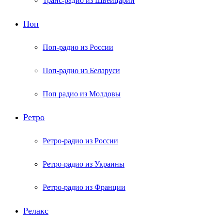
Транс-радио из Швейцарии
Поп
Поп-радио из России
Поп-радио из Беларуси
Поп радио из Молдовы
Ретро
Ретро-радио из России
Ретро-радио из Украины
Ретро-радио из Франции
Релакс