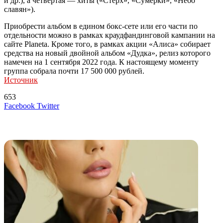
и др.), а четвертая — хиты («Стерх», «Сумерки», «Небо
славян»).
Приобрести альбом в едином бокс-сете или его части по
отдельности можно в рамках краудфандинговой кампании на
сайте Planeta. Кроме того, в рамках акции «Алиса» собирает
средства на новый двойной альбом «Дудка», релиз которого
намечен на 1 сентября 2022 года. К настоящему моменту
группа собрала почти 17 500 000 рублей.
Источник
653
LinkedIn
Tumblr
Reddit
Вконтакте
Одноклассники
Skype
Messenger
Messenger
WhatsApp
Telegram
Viber
Line
Поделиться
Печатать
Facebook
Twitter
через
электронную
Похожие радио
почту