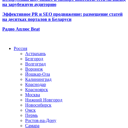
на зарубежную аудиторию
Эффективное PR и SEO продвижение:
размещение статей
на десятках порталов в Беларуси
Радио Аплюс Beat
Радио по странам
Россия
Астрахань
Белгород
Волгоград
Воронеж
Йошкар-Ола
Калининград
Краснодар
Красноярск
Москва
Нижний Новгород
Новосибирск
Омск
Пермь
Ростов-на-Дону
Самара