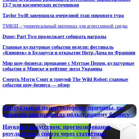
13,7 млн космических источников
Taylor Swift завершила очередной этап мирового тура
ТМКЩ – универсальный материал для агрессивной среды
Dune: Part Two продолжает собирать награды
Главные культурные события недели: фестиваль
«Киновек» в Беларуси и открытие Нотр-Дама во Франции
Мир шоу-бизнеса: прощание с Мэттью Перри, культурные
события в Минске и рейтинг звезд Украины
Смерть Мэгги Смит и триумф The Wild Robot: главные
события шоу-бизнеса — обзор
Популярные радиостанции
Виртуальный
Виртуальный номер телефона: причины, по
номер
которым они приносят пользу вашему бизнесу
телефона:
причины,
Наукой
Наукой и искусством: прогнозирование
по
и
результатов в спорте через статистику,
которым
искусством: