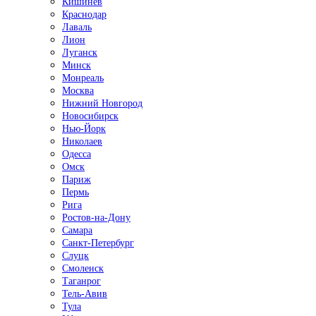
Кишинёв
Краснодар
Лаваль
Лион
Луганск
Минск
Монреаль
Москва
Нижний Новгород
Новосибирск
Нью-Йорк
Николаев
Одесса
Омск
Париж
Пермь
Рига
Ростов-на-Дону
Самара
Санкт-Петербург
Слуцк
Смоленск
Таганрог
Тель-Авив
Тула