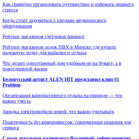
Как грамотно организовать путешествие и избежать лишнего
стресса
Когда стоит задуматься о продаже медицинского
оборудования
Рейтинг магазинов счётчиков банкнот
Рейтинг магазинов лодок ПВХ в Минске: где купить
надежную лодку для рыбалки и отдыха
Что делает одноэтажный дом удобным не на бумаге, а в
повседневной жизни
Белорусский артист ALEN HIT представил клип #1
Problem
Организация корпоративного отдыха на природе — что
важно учесть
Зарядка электромобиля зимой: что важно учитывать
Практичность без компромиссов: современные решения для
сервиса
Самая детальная радиокарта Вселенной: зафиксировано