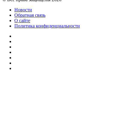
Новости
Обратная связь
О сайте
Политика конфиденциальности
Facebook
Twitter
YouTube
vk.com
Одноклассники
Telegram
RSS
Кнопка
«Наверх»