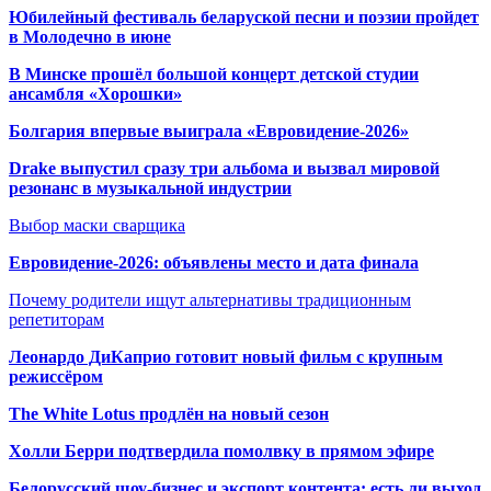
Юбилейный фестиваль беларуской песни и поэзии пройдет
в Молодечно в июне
В Минске прошёл большой концерт детской студии
ансамбля «Хорошки»
Болгария впервые выиграла «Евровидение-2026»
Drake выпустил сразу три альбома и вызвал мировой
резонанс в музыкальной индустрии
Выбор маски сварщика
Евровидение-2026: объявлены место и дата финала
Почему родители ищут альтернативы традиционным
репетиторам
Леонардо ДиКаприо готовит новый фильм с крупным
режиссёром
The White Lotus продлён на новый сезон
Холли Берри подтвердила помолвк
у в прямом эфире
Белорусский шоу-бизнес и экспорт контента: есть ли выход