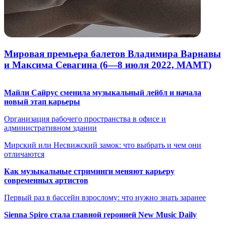
Мировая премьера балетов Владимира Варнавы
и Максима Севагина (6—8 июля 2022, МАМТ)
Майли Сайрус сменила музыкальный лейбл и начала
новый этап карьеры
Организация рабочего пространства в офисе и
административном здании
Мирский или Несвижский замок: что выбрать и чем они
отличаются
Как музыкальные стриминги меняют карьеру
современных артистов
Первый раз в бассейн взрослому: что нужно знать заранее
Sienna Spiro стала главной героиней New Music Daily