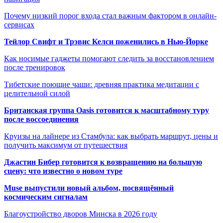
Почему низкий порог входа стал важным фактором в онлайн-
сервисах
Тейлор Свифт и Трэвис Келси поженились в Нью-Йорке
Как носимые гаджеты помогают следить за восстановлением
после тренировок
Тибетские поющие чаши: древняя практика медитации с
целительной силой
Британская группа Oasis готовится к масштабному туру
после воссоединения
Круизы на лайнере из Стамбула: как выбрать маршрут, цены и
получить максимум от путешествия
Джастин Бибер готовится к возвращению на большую
сцену: что известно о новом туре
Muse выпустили новый альбом, посвящённый
космическим сигналам
Благоустройство дворов Минска в 2026 году