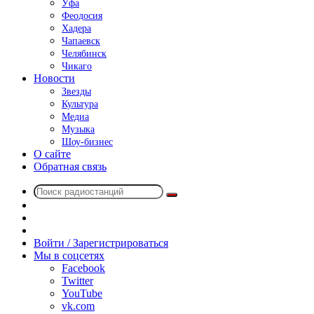
Уфа
Феодосия
Хадера
Чапаевск
Челябинск
Чикаго
Новости
Звезды
Культура
Медиа
Музыка
Шоу-бизнес
О сайте
Обратная связь
Поиск
Switch
радиостанций
skin
Sidebar
Случайное
радио
Войти / Зарегистрироваться
Мы в соцсетях
Facebook
Twitter
YouTube
vk.com