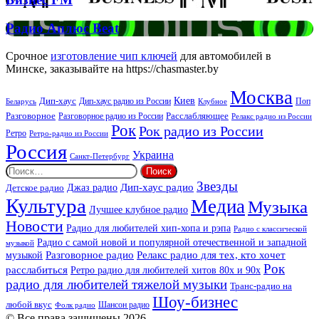
FM
Радио
Радио Аплюс Beat
Аплюс
Beat
Срочное
изготовление чип ключей
для автомобилей в
Минске, заказывайте на https://chasmaster.by
Москва
Киев
Дип-хаус
Дип-хаус радио из России
Клубное
Поп
Беларусь
Разговорное
Расслабляющее
Разговорное радио из России
Релакс радио из России
Рок
Рок радио из России
Ретро
Ретро-радио из России
Россия
Украина
Санкт-Петербург
Найти:
Звезды
Дип-хаус радио
Джаз радио
Детское радио
Культура
Медиа
Музыка
Лучшее клубное радио
Новости
Радио для любителей хип-хопа и рэпа
Радио с классической
Радио с самой новой и популярной отечественной и западной
музыкой
музыкой
Разговорное радио
Релакс радио для тех, кто хочет
Рок
расслабиться
Ретро радио для любителей хитов 80х и 90х
радио для любителей тяжелой музыки
Транс-радио на
Шоу-бизнес
любой вкус
Шансон радио
Фолк радио
© Все права защищены 2026