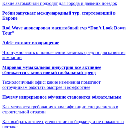
Какие автомобили подходят для города и дальних поездок
Робин запускает международный тур, стартовавший в
Европе
Rod Wave анонсировал масштабный тур “Don’t Look Down
Tour”
Adele готовит возвращение
Что нужно знать о привлечении заемных средств для развития
компании
Мировая музыкальная индустрия всё активнее
сближается с кино: новый глобальный тренд
Технологичный офис: какие изменения помогают
сотрудникам работать быстрее и комфортнее
Почему непрерывное обучение становится обязательным
Как меняются требования к квалификации специалистов в
строительной отрасли
Как выбрать летнее путешествие по бюджету и не пожалеть о
поездке