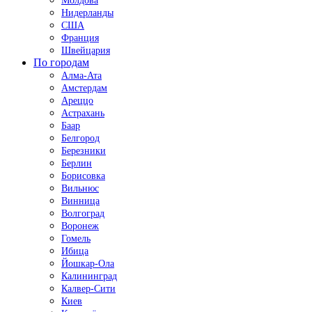
Молдова
Нидерланды
США
Франция
Швейцария
По городам
Алма-Ата
Амстердам
Ареццо
Астрахань
Баар
Белгород
Березники
Берлин
Борисовка
Вильнюс
Винница
Волгоград
Воронеж
Гомель
Ибица
Йошкар-Ола
Калининград
Калвер-Сити
Киев