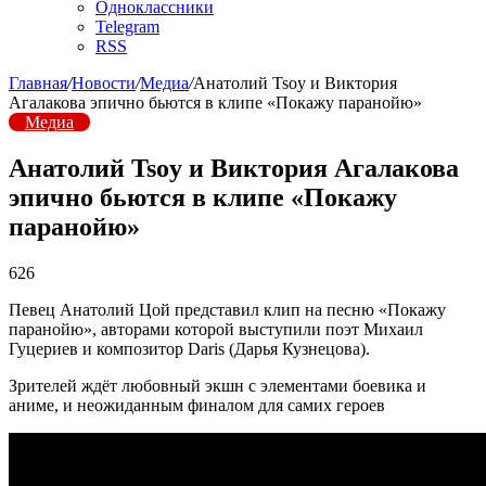
Одноклассники
Telegram
RSS
Главная
/
Новости
/
Медиа
/
Анатолий Tsoy и Виктория
Агалакова эпично бьются в клипе «Покажу паранойю»
Медиа
Анатолий Tsoy и Виктория Агалакова
эпично бьются в клипе «Покажу
паранойю»
626
Певец Анатолий Цой представил клип на песню «Покажу
паранойю», авторами которой выступили поэт Михаил
Гуцериев и композитор Daris (Дарья Кузнецова).
Зрителей ждёт любовный экшн с элементами боевика и
аниме, и неожиданным финалом для самих героев