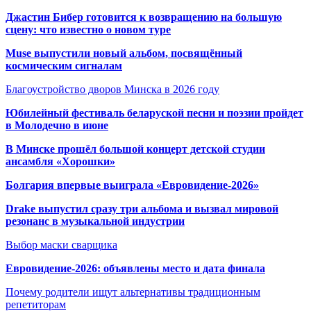
Джастин Бибер готовится к возвращению на большую
сцену: что известно о новом туре
Muse выпустили новый альбом, посвящённый
космическим сигналам
Благоустройство дворов Минска в 2026 году
Юбилейный фестиваль беларуской песни и поэзии пройдет
в Молодечно в июне
В Минске прошёл большой концерт детской студии
ансамбля «Хорошки»
Болгария впервые выиграла «Евровидение-2026»
Drake выпустил сразу три альбома и вызвал мировой
резонанс в музыкальной индустрии
Выбор маски сварщика
Евровидение-2026: объявлены место и дата финала
Почему родители ищут альтернативы традиционным
репетиторам