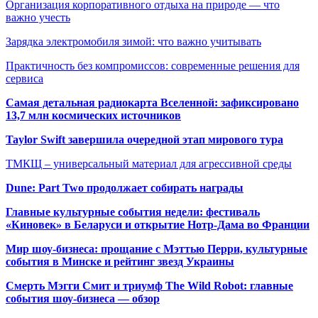
Организация корпоративного отдыха на природе — что
важно учесть
Зарядка электромобиля зимой: что важно учитывать
Практичность без компромиссов: современные решения для
сервиса
Самая детальная радиокарта Вселенной: зафиксировано
13,7 млн космических источников
Taylor Swift завершила очередной этап мирового тура
ТМКЩ – универсальный материал для агрессивной среды
Dune: Part Two продолжает собирать награды
Главные культурные события недели: фестиваль
«Киновек» в Беларуси и открытие Нотр-Дама во Франции
Мир шоу-бизнеса: прощание с Мэттью Перри, культурные
события в Минске и рейтинг звезд Украины
Смерть Мэгги Смит и триумф The Wild Robot: главные
события шоу-бизнеса — обзор