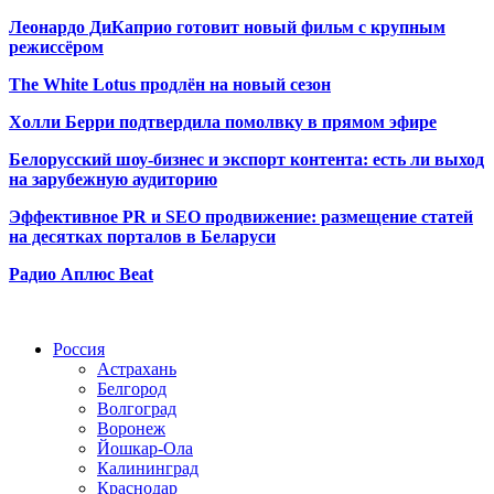
Леонардо ДиКаприо готовит новый фильм с крупным
режиссёром
The White Lotus продлён на новый сезон
Холли Берри подтвердила помолвк
у в прямом эфире
Белорусский шоу-бизнес и экспорт контента: есть ли выход
на зарубежную аудиторию
Эффективное PR и SEO продвижение:
размещение статей
на десятках порталов в Беларуси
Радио Аплюс Beat
Радио по странам
Россия
Астрахань
Белгород
Волгоград
Воронеж
Йошкар-Ола
Калининград
Краснодар