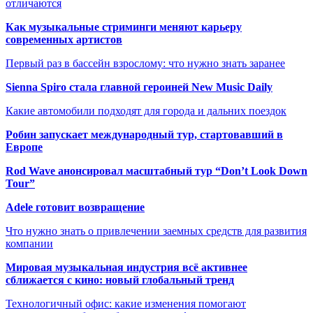
отличаются
Как музыкальные стриминги меняют карьеру
современных артистов
Первый раз в бассейн взрослому: что нужно знать заранее
Sienna Spiro стала главной героиней New Music Daily
Какие автомобили подходят для города и дальних поездок
Робин запускает международный тур, стартовавший в
Европе
Rod Wave анонсировал масштабный тур “Don’t Look Down
Tour”
Adele готовит возвращение
Что нужно знать о привлечении заемных средств для развития
компании
Мировая музыкальная индустрия всё активнее
сближается с кино: новый глобальный тренд
Технологичный офис: какие изменения помогают