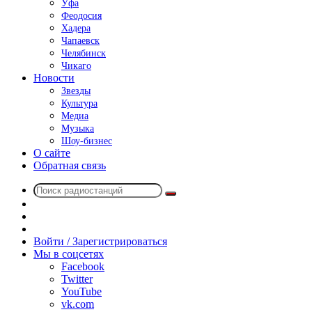
Уфа
Феодосия
Хадера
Чапаевск
Челябинск
Чикаго
Новости
Звезды
Культура
Медиа
Музыка
Шоу-бизнес
О сайте
Обратная связь
Поиск
Switch
радиостанций
skin
Sidebar
Случайное
радио
Войти / Зарегистрироваться
Мы в соцсетях
Facebook
Twitter
YouTube
vk.com