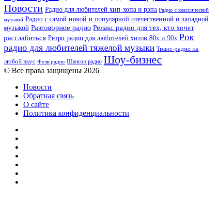
Новости
Радио для любителей хип-хопа и рэпа
Радио с классической
Радио с самой новой и популярной отечественной и западной
музыкой
музыкой
Разговорное радио
Релакс радио для тех, кто хочет
Рок
расслабиться
Ретро радио для любителей хитов 80х и 90х
радио для любителей тяжелой музыки
Транс-радио на
Шоу-бизнес
любой вкус
Шансон радио
Фолк радио
© Все права защищены 2026
Новости
Обратная связь
О сайте
Политика конфиденциальности
Facebook
Twitter
YouTube
vk.com
Одноклассники
Telegram
RSS
Кнопка
«Наверх»