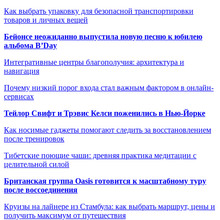
Как выбрать упаковку для безопасной транспортировки
товаров и личных вещей
Бейонсе неожиданно выпустила новую песню к юбилею
альбома B’Day
Интегративные центры благополучия: архитектура и
навигация
Почему низкий порог входа стал важным фактором в онлайн-
сервисах
Тейлор Свифт и Трэвис Келси поженились в Нью-Йорке
Как носимые гаджеты помогают следить за восстановлением
после тренировок
Тибетские поющие чаши: древняя практика медитации с
целительной силой
Британская группа Oasis готовится к масштабному туру
после воссоединения
Круизы на лайнере из Стамбула: как выбрать маршрут, цены и
получить максимум от путешествия