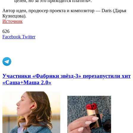
целей, но за это приходится платить».
Автор идеи, продюсер проекта и композитор — Daris (Дарья
Кузнецова).
Источник
626
LinkedIn
Tumblr
Reddit
Вконтакте
Одноклассники
Skype
Messenger
Messenger
WhatsApp
Telegram
Viber
Line
Поделиться
Печатать
Facebook
Twitter
через
электронную
Похожие радио
почту
Участники «Фабрики звёзд-3» перезапустили хит
«Саша+Маша 2.0»