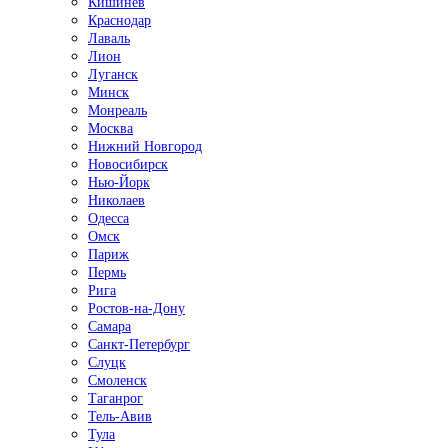
Кишинёв
Краснодар
Лаваль
Лион
Луганск
Минск
Монреаль
Москва
Нижний Новгород
Новосибирск
Нью-Йорк
Николаев
Одесса
Омск
Париж
Пермь
Рига
Ростов-на-Дону
Самара
Санкт-Петербург
Слуцк
Смоленск
Таганрог
Тель-Авив
Тула