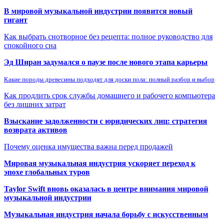
В мировой музыкальной индустрии появится новый
гигант
Как выбрать снотворное без рецепта: полное руководство для
спокойного сна
Эд Ширан задумался о паузе после нового этапа карьеры
Какие породы древесины подходят для доски пола: полный разбор и выбор
Как продлить срок службы домашнего и рабочего компьютера
без лишних затрат
Взыскание задолженности с юридических лиц: стратегия
возврата активов
Почему оценка имущества важна перед продажей
Мировая музыкальная индустрия ускоряет переход к
эпохе глобальных туров
Taylor Swift вновь оказалась в центре внимания мировой
музыкальной индустрии
Музыкальная индустрия начала борьбу с искусственным