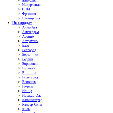
Молдова
Нидерланды
США
Франция
Швейцария
По городам
Алма-Ата
Амстердам
Ареццо
Астрахань
Баар
Белгород
Березники
Берлин
Борисовка
Вильнюс
Винница
Волгоград
Воронеж
Гомель
Ибица
Йошкар-Ола
Калининград
Калвер-Сити
Киев