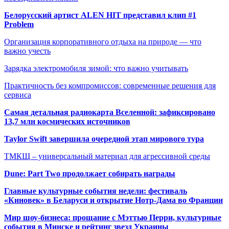
Белорусский артист ALEN HIT представил клип #1
Problem
Организация корпоративного отдыха на природе — что
важно учесть
Зарядка электромобиля зимой: что важно учитывать
Практичность без компромиссов: современные решения для
сервиса
Самая детальная радиокарта Вселенной: зафиксировано
13,7 млн космических источников
Taylor Swift завершила очередной этап мирового тура
ТМКЩ – универсальный материал для агрессивной среды
Dune: Part Two продолжает собирать награды
Главные культурные события недели: фестиваль
«Киновек» в Беларуси и открытие Нотр-Дама во Франции
Мир шоу-бизнеса: прощание с Мэттью Перри, культурные
события в Минске и рейтинг звезд Украины