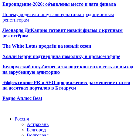
Евровидение-2026: объявлены место и дата финала
Почему родители ищут альтернативы традиционным
репетиторам
Леонардо ДиКаприо готовит новый фильм с крупным
режиссёром
The White Lotus продлён на новый сезон
Холли Берри подтвердила помолвк
у в прямом эфире
Белорусский шоу-бизнес и экспорт контента: есть ли выход
на зарубежную аудиторию
Эффективное PR и SEO продвижение:
размещение статей
на десятках порталов в Беларуси
Радио Аплюс Beat
Радио по странам
Россия
Астрахань
Белгород
Волгоград