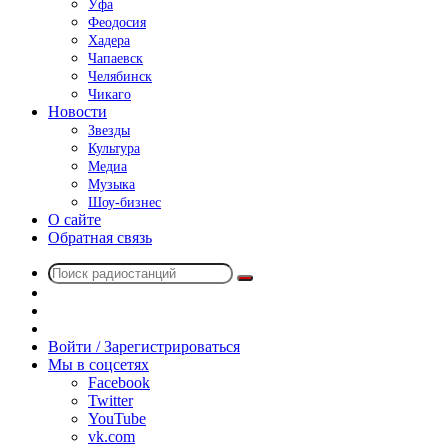
Уфа
Феодосия
Хадера
Чапаевск
Челябинск
Чикаго
Новости
Звезды
Культура
Медиа
Музыка
Шоу-бизнес
О сайте
Обратная связь
Поиск
Switch
радиостанций
skin
Sidebar
Случайное
радио
Войти / Зарегистрироваться
Мы в соцсетях
Facebook
Twitter
YouTube
vk.com