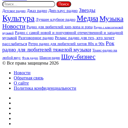
Найти:
Звезды
Дип-хаус радио
Джаз радио
Детское радио
Культура
Медиа
Музыка
Лучшее клубное радио
Новости
Радио для любителей хип-хопа и рэпа
Радио с классической
Радио с самой новой и популярной отечественной и западной
музыкой
музыкой
Разговорное радио
Релакс радио для тех, кто хочет
Рок
расслабиться
Ретро радио для любителей хитов 80х и 90х
радио для любителей тяжелой музыки
Транс-радио на
Шоу-бизнес
любой вкус
Шансон радио
Фолк радио
© Все права защищены 2026
Новости
Обратная связь
О сайте
Политика конфиденциальности
Facebook
Twitter
YouTube
vk.com
Одноклассники
Telegram