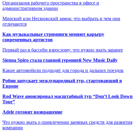
Организация рабочего пространства в офисе и
административном здании
Мирский или Несвижский замок: что выбрать и чем они
отличаются
Как музыкальные стриминги меняют карьеру
современных артистов
Первый раз в бассейн взрослому: что нужно знать заранее
Sienna Spiro стала главной героиней New Music Daily
Какие автомобили подходят для города и дальних поездок
Робин запускает международный тур, стартовавший в
Европе
Rod Wave анонсировал масштабный тур “Don’t Look Down
Tour”
Adele готовит возвращение
Что нужно знать о привлечении заемных средств для развития
компании