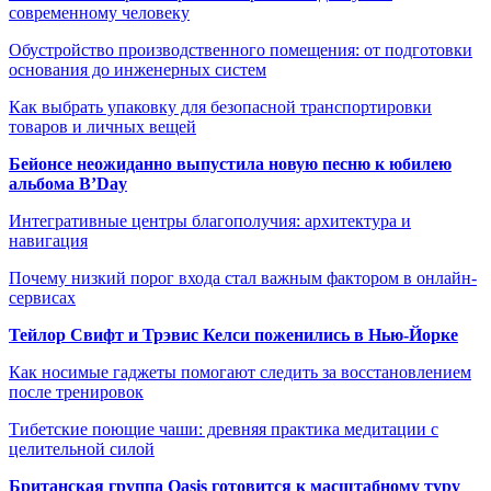
современному человеку
Обустройство производственного помещения: от подготовки
основания до инженерных систем
Как выбрать упаковку для безопасной транспортировки
товаров и личных вещей
Бейонсе неожиданно выпустила новую песню к юбилею
альбома B’Day
Интегративные центры благополучия: архитектура и
навигация
Почему низкий порог входа стал важным фактором в онлайн-
сервисах
Тейлор Свифт и Трэвис Келси поженились в Нью-Йорке
Как носимые гаджеты помогают следить за восстановлением
после тренировок
Тибетские поющие чаши: древняя практика медитации с
целительной силой
Британская группа Oasis готовится к масштабному туру