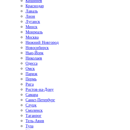
Кишинёв
Краснодар
Лаваль
Лион
Луганск
Минск
Монреаль
Москва
Нижний Новгород
Новосибирск
Нью-Йорк
Николаев
Одесса
Омск
Париж
Пермь
Рига
Ростов-на-Дону
Самара
Санкт-Петербург
Слуцк
Смоленск
Таганрог
Тель-Авив
Тула