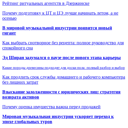
Рейтинг ритуальных агентств в Дзержинске
Почему подготовку к ЦТ и ЦЭ лучше начинать летом, а не
осенью
В мировой музыкальной индустрии появится новый
гигант
Как выбрать снотворное без рецепта: полное руководство для
спокойного сна
Эд Ширан задумался о паузе после нового этапа карьеры
Какие породы древесины подходят для доски пола: полный разбор и выбор
Как продлить срок службы домашнего и рабочего компьютера
без лишних затрат
Взыскание задолженности с юридических лиц: стратегия
возврата активов
Почему оценка имущества важна перед продажей
Мировая музыкальная индустрия ускоряет переход к
эпохе глобальных туров