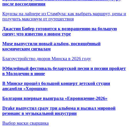
после воссоединения
Круизы на лайнере из Стамбула: как выбрать маршрут, цены и
получить максимум от путешествия
Джастин Бибер готовится к возвращению на большую
сцену: что известно о новом туре
Muse выпустили новый альбом, посвящённый
космическим сигналам
Благоустройство дворов Минска в 2026 году
Юбилейный фестиваль беларуской песни и поэзии пройдет
в Молодечно в июне
В Минске прошёл большой концерт детской студии
ансамбля «Хорошки»
Болгария впервые выиграла «Евровидение-2026»
Drake выпустил сразу три альбома и вызвал мировой
резонанс в музыкальной индустрии
Выбор маски сварщика