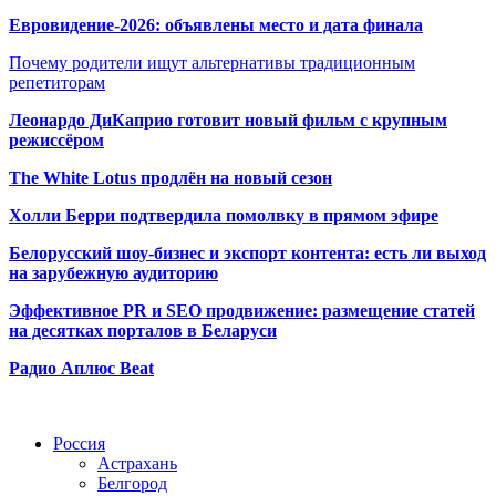
Евровидение-2026: объявлены место и дата финала
Почему родители ищут альтернативы традиционным
репетиторам
Леонардо ДиКаприо готовит новый фильм с крупным
режиссёром
The White Lotus продлён на новый сезон
Холли Берри подтвердила помолвк
у в прямом эфире
Белорусский шоу-бизнес и экспорт контента: есть ли выход
на зарубежную аудиторию
Эффективное PR и SEO продвижение:
размещение статей
на десятках порталов в Беларуси
Радио Аплюс Beat
Радио по странам
Россия
Астрахань
Белгород