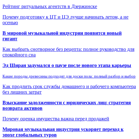
Рейтинг ритуальных агентств в Дзержинске
Почему подготовку к ЦТ и ЦЭ лучше начинать летом, а не
осенью
В мировой музыкальной индустрии появится новый
гигант
Как выбрать снотворное без рецепта: полное руководство для
спокойного сна
Эд Ширан задумался о паузе после нового этапа карьеры
Какие породы древесины подходят для доски пола: полный разбор и выбор
Как продлить срок службы домашнего и рабочего компьютера
без лишних затрат
Взыскание задолженности с юридических лиц: стратегия
возврата активов
Почему оценка имущества важна перед продажей
Мировая музыкальная индустрия ускоряет переход к
эпохе глобальных туров