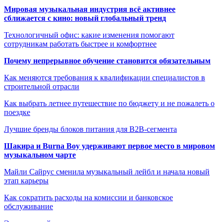
Мировая музыкальная индустрия всё активнее
сближается с кино: новый глобальный тренд
Технологичный офис: какие изменения помогают
сотрудникам работать быстрее и комфортнее
Почему непрерывное обучение становится обязательным
Как меняются требования к квалификации специалистов в
строительной отрасли
Как выбрать летнее путешествие по бюджету и не пожалеть о
поездке
Лучшие бренды блоков питания для B2B-сегмента
Шакира и Burna Boy удерживают первое место в мировом
музыкальном чарте
Майли Сайрус сменила музыкальный лейбл и начала новый
этап карьеры
Как сократить расходы на комиссии и банковское
обслуживание