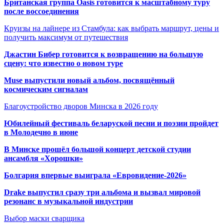
Британская группа Oasis готовится к масштабному туру
после воссоединения
Круизы на лайнере из Стамбула: как выбрать маршрут, цены и
получить максимум от путешествия
Джастин Бибер готовится к возвращению на большую
сцену: что известно о новом туре
Muse выпустили новый альбом, посвящённый
космическим сигналам
Благоустройство дворов Минска в 2026 году
Юбилейный фестиваль беларуской песни и поэзии пройдет
в Молодечно в июне
В Минске прошёл большой концерт детской студии
ансамбля «Хорошки»
Болгария впервые выиграла «Евровидение-2026»
Drake выпустил сразу три альбома и вызвал мировой
резонанс в музыкальной индустрии
Выбор маски сварщика