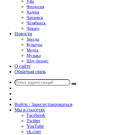
Уфа
Феодосия
Хадера
Чапаевск
Челябинск
Чикаго
Новости
Звезды
Культура
Медиа
Музыка
Шоу-бизнес
О сайте
Обратная связь
Поиск
Switch
радиостанций
skin
Sidebar
Случайное
радио
Войти / Зарегистрироваться
Мы в соцсетях
Facebook
Twitter
YouTube
vk.com