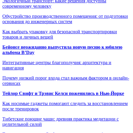
Экологичный транспорт: какие решения доступны
современному человеку
Обустройство производственного помещения: от подготовки
основания до инженерных систем
Как выбрать упаковку для безопасной транспортировки
товаров и личных вещей
Бейонсе неожиданно выпустила новую песню к юбилею
альбома B’Day
Интегративные центры благополучия: архитектура и
навигация
Почему низкий порог входа стал важным фактором в онлайн-
сервисах
Тейлор Свифт и Трэвис Келси поженились в Нью-Йорке
Как носимые гаджеты помогают следить за восстановлением
после тренировок
Тибетские поющие чаши: древняя практика медитации с
целительной силой