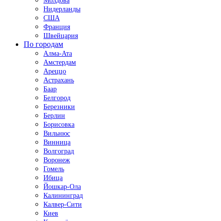
Молдова
Нидерланды
США
Франция
Швейцария
По городам
Алма-Ата
Амстердам
Ареццо
Астрахань
Баар
Белгород
Березники
Берлин
Борисовка
Вильнюс
Винница
Волгоград
Воронеж
Гомель
Ибица
Йошкар-Ола
Калининград
Калвер-Сити
Киев