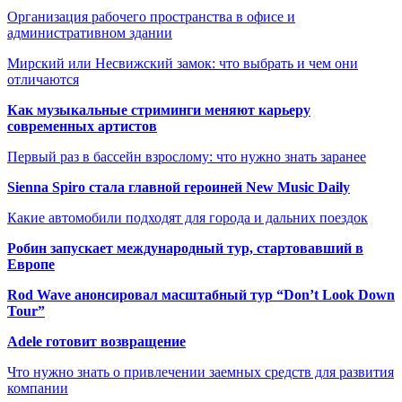
Организация рабочего пространства в офисе и
административном здании
Мирский или Несвижский замок: что выбрать и чем они
отличаются
Как музыкальные стриминги меняют карьеру
современных артистов
Первый раз в бассейн взрослому: что нужно знать заранее
Sienna Spiro стала главной героиней New Music Daily
Какие автомобили подходят для города и дальних поездок
Робин запускает международный тур, стартовавший в
Европе
Rod Wave анонсировал масштабный тур “Don’t Look Down
Tour”
Adele готовит возвращение
Что нужно знать о привлечении заемных средств для развития
компании