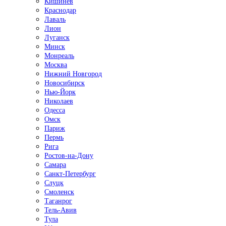
Кишинёв
Краснодар
Лаваль
Лион
Луганск
Минск
Монреаль
Москва
Нижний Новгород
Новосибирск
Нью-Йорк
Николаев
Одесса
Омск
Париж
Пермь
Рига
Ростов-на-Дону
Самара
Санкт-Петербург
Слуцк
Смоленск
Таганрог
Тель-Авив
Тула