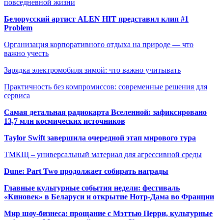
повседневной жизни
Белорусский артист ALEN HIT представил клип #1
Problem
Организация корпоративного отдыха на природе — что
важно учесть
Зарядка электромобиля зимой: что важно учитывать
Практичность без компромиссов: современные решения для
сервиса
Самая детальная радиокарта Вселенной: зафиксировано
13,7 млн космических источников
Taylor Swift завершила очередной этап мирового тура
ТМКЩ – универсальный материал для агрессивной среды
Dune: Part Two продолжает собирать награды
Главные культурные события недели: фестиваль
«Киновек» в Беларуси и открытие Нотр-Дама во Франции
Мир шоу-бизнеса: прощание с Мэттью Перри, культурные