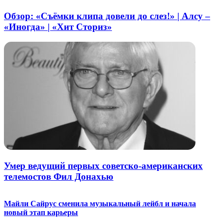
Обзор: «Съёмки клипа довели до слез!» | Алсу –
«Иногда» | «Хит Сториз»
Умер ведущий первых советско-американских
телемостов Фил Донахью
Майли Сайрус сменила музыкальный лейбл и начала
новый этап карьеры