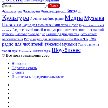
Украина
Санкт-Петербург
Найти:
Звезды
Дип-хаус радио
Джаз радио
Детское радио
Культура
Медиа
Музыка
Лучшее клубное радио
Новости
Радио для любителей хип-хопа и рэпа
Радио с классической
Радио с самой новой и популярной отечественной и западной
музыкой
музыкой
Разговорное радио
Релакс радио для тех, кто хочет
Рок
расслабиться
Ретро радио для любителей хитов 80х и 90х
радио для любителей тяжелой музыки
Транс-радио на
Шоу-бизнес
любой вкус
Шансон радио
Фолк радио
© Все права защищены 2026
Новости
Обратная связь
О сайте
Политика конфиденциальности
Facebook
Twitter
YouTube
vk.com
Одноклассники
Telegram