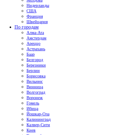
Молдова
Нидерланды
США
Франция
Швейцария
По городам
Алма-Ата
Амстердам
Ареццо
Астрахань
Баар
Белгород
Березники
Берлин
Борисовка
Вильнюс
Винница
Волгоград
Воронеж
Гомель
Ибица
Йошкар-Ола
Калининград
Калвер-Сити
Киев