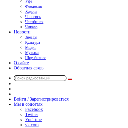
Уфа
Феодосия
Хадера
Чапаевск
Челябинск
Чикаго
Новости
Звезды
Культура
Медиа
Музыка
Шоу-бизнес
О сайте
Обратная связь
Поиск
Switch
радиостанций
skin
Sidebar
Случайное
радио
Войти / Зарегистрироваться
Мы в соцсетях
Facebook
Twitter
YouTube
vk.com