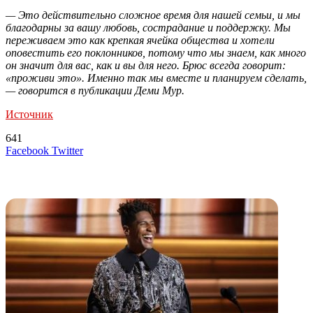
— Это действительно сложное время для нашей семьи, и мы
благодарны за вашу любовь, сострадание и поддержку. Мы
переживаем это как крепкая ячейка общества и хотели
оповестить его поклонников, потому что мы знаем, как много
он значит для вас, как и вы для него. Брюс всегда говорит:
«проживи это». Именно так мы вместе и планируем сделать,
— говорится в публикации Деми Мур.
Источник
641
LinkedIn
Tumblr
Reddit
Вконтакте
Одноклассники
Skype
Messenger
Messenger
WhatsApp
Telegram
Viber
Line
Поделиться
Печатать
Facebook
Twitter
через
электронную
Похожие радио
почту