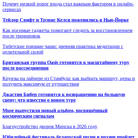
Почему низкий порог входа стал важным фактором в онлайн-
сервисах
Тейлор Свифт и Трэвис Келси поженились в Нью-Йорке
Как носимые гаджеты помогают следить за восстановлением
после тренировок
Тибетские поющие чаши: древняя практика медитации с
целительной силой
Британская группа Oasis готовится к масштабному туру
после воссоединения
Круизы на лайнере из Стамбула: как выбрать маршрут, цены и
получить максимум от путешествия
Джастин Бибер готовится к возвращению на большую
сцену: что известно о новом туре
Muse выпустили новый альбом, посвящённый
космическим сигналам
Благоустройство дворов Минска в 2026 году
Юбилейный фестиваль беларуской песни и поэзии пройдет