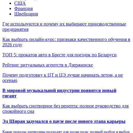
США
Франция
Швейцария
Где используются и почему их выбирают производственные
предприятия
Как выбрать онлайн-курс: признаки качественного обучения в
2026 году
ТОП 5: прокатов авто в Бресте для поездок по Беларуси
Рейтинг ритуальных агентств в Дзержинске
Почему подготовку к ЦТ и ЦЭ лучше начинать летом, а не
осенью
В мировой музыкальной индустрии появится новый
гигант
Как выбрать снотворное без рецепта: полное руководство для
спокойного сна
Эд Ширан задумался о паузе после нового этапа карьеры
Какие породы древесины подходят для доски пола: полный разбор и выбор