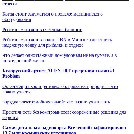
стресса
Когда стоит задуматься о продаже медицинского
оборудования
Рейтинг магазинов счётчиков банкнот
Рейтинг магазинов лодок ПВХ в Минске: где купить
надежную лодку для рыбалки и отдыха
Что делает одноэтажный дом удобным не на бумаге, а в
повседневной жизни
Белорусский артист ALEN HIT представил клип #1
Problem
Организация корпоративного отдыха на природе — что
важно учесть
Зарядка электромобиля зимой: что важно учитывать
Практичность без компромиссов: современные решения для
сервиса
Самая детальная радиокарта Вселенной: зафиксировано
13,7 млн космических источников