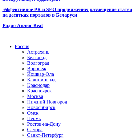
Эффективное PR и SEO продвижение:
размещение статей
на десятках порталов в Беларуси
Радио Аплюс Beat
Радио по странам
Россия
Астрахань
Белгород
Волгоград
Воронеж
Йошкар-Ола
Калининград
Краснодар
Красноярск
Москва
Нижний Новгород
Новосибирск
Омск
Пермь
Ростов-на-Дону
Самара
Санкт-Петербург