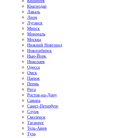
Кишинёв
Краснодар
Лаваль
Лион
Луганск
Минск
Монреаль
Москва
Нижний Новгород
Новосибирск
Нью-Йорк
Николаев
Одесса
Омск
Париж
Пермь
Рига
Ростов-на-Дону
Самара
Санкт-Петербург
Слуцк
Смоленск
Таганрог
Тель-Авив
Тула