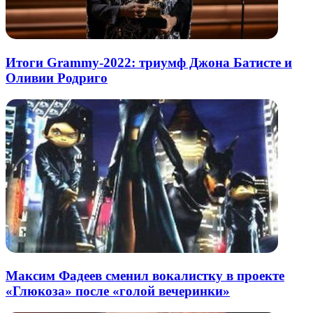
Итоги Grammy-2022: триумф Джона Батисте и
Оливии Родриго
Максим Фадеев сменил вокалистку в проекте
«Глюкоза» после «голой вечеринки»