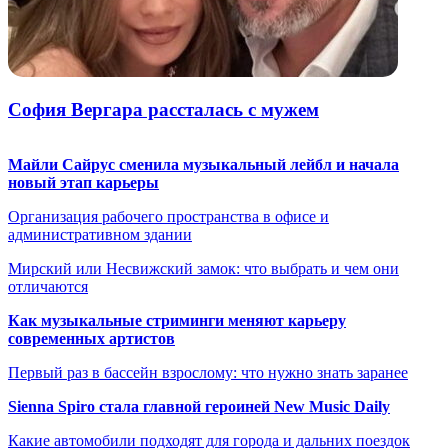
София Вергара рассталась с мужем
Майли Сайрус сменила музыкальный лейбл и начала
новый этап карьеры
Организация рабочего пространства в офисе и
административном здании
Мирский или Несвижский замок: что выбрать и чем они
отличаются
Как музыкальные стриминги меняют карьеру
современных артистов
Первый раз в бассейн взрослому: что нужно знать заранее
Sienna Spiro стала главной героиней New Music Daily
Какие автомобили подходят для города и дальних поездок