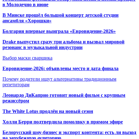
в Молодечно в июне
В Минске прошёл большой концерт детской студии
ансамбля «Хорошки»
Болгария впервые выиграла «Евровидение-2026»
Drake выпустил сразу три альбома и вызвал мировой
резонанс в музыкальной индустрии
Выбор маски сварщика
Евровидение-2026: объявлены место и дата финала
Почему родители ищут альтернативы традиционным
репетиторам
Леонардо ДиКаприо готовит новый фильм с крупным
режиссёром
The White Lotus продлён на новый сезон
Холли Берри подтвердила помолвк
у в прямом эфире
Белорусский шоу-бизнес и экспорт контента: есть ли выход
на зарубежную аудиторию