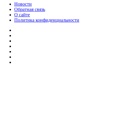
Новости
Обратная связь
О сайте
Политика конфиденциальности
Facebook
Twitter
YouTube
vk.com
Одноклассники
Telegram
RSS
Кнопка
«Наверх»