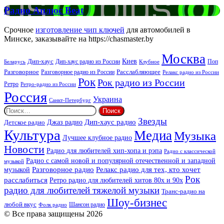
Радио
Радио Аплюс Beat
Аплюс
Beat
Срочное
изготовление чип ключей
для автомобилей в
Минске, заказывайте на https://chasmaster.by
Москва
Киев
Дип-хаус
Дип-хаус радио из России
Клубное
Поп
Беларусь
Разговорное
Расслабляющее
Разговорное радио из России
Релакс радио из России
Рок
Рок радио из России
Ретро
Ретро-радио из России
Россия
Украина
Санкт-Петербург
Найти:
Звезды
Дип-хаус радио
Джаз радио
Детское радио
Культура
Медиа
Музыка
Лучшее клубное радио
Новости
Радио для любителей хип-хопа и рэпа
Радио с классической
Радио с самой новой и популярной отечественной и западной
музыкой
музыкой
Разговорное радио
Релакс радио для тех, кто хочет
Рок
расслабиться
Ретро радио для любителей хитов 80х и 90х
радио для любителей тяжелой музыки
Транс-радио на
Шоу-бизнес
любой вкус
Шансон радио
Фолк радио
© Все права защищены 2026