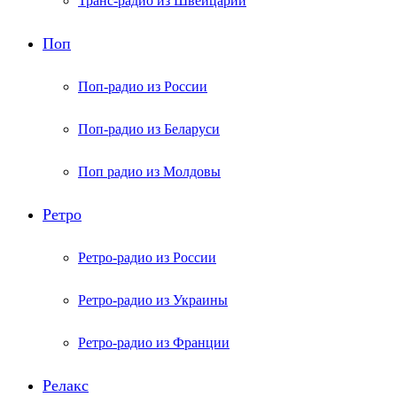
Транс-радио из Швейцарии
Поп
Поп-радио из России
Поп-радио из Беларуси
Поп радио из Молдовы
Ретро
Ретро-радио из России
Ретро-радио из Украины
Ретро-радио из Франции
Релакс