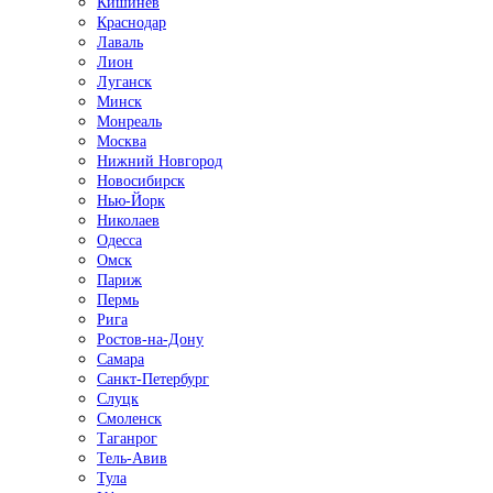
Кишинёв
Краснодар
Лаваль
Лион
Луганск
Минск
Монреаль
Москва
Нижний Новгород
Новосибирск
Нью-Йорк
Николаев
Одесса
Омск
Париж
Пермь
Рига
Ростов-на-Дону
Самара
Санкт-Петербург
Слуцк
Смоленск
Таганрог
Тель-Авив
Тула