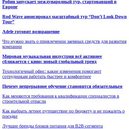
Робин запускает международный тур, стартовавший в
Европе
Rod Wave анонсировал масштабный тур “Don’t Look Down
Tour”
Adele готовит возвращение
Что нужно знать о привлечении заемных средств для развития
компании
Мировая музыкальная индустрия всё активнее
сближается с кино: новый глобальный тренд
Технологичный офис: какие изменения помогают
сотрудникам работать быстрее и комфортнее
Почему непрерывное обучение становится обязательным
Как меняются требования к квалификации специалистов в
строительной отрасли
Как выбрать летнее путешествие по бюджету и не пожалеть о
поездке
Лучшие бренды блоков питания для B2B-сегмента