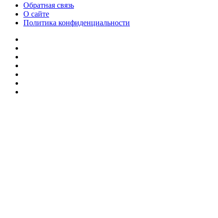
Обратная связь
О сайте
Политика конфиденциальности
Facebook
Twitter
YouTube
vk.com
Одноклассники
Telegram
RSS
Кнопка
«Наверх»