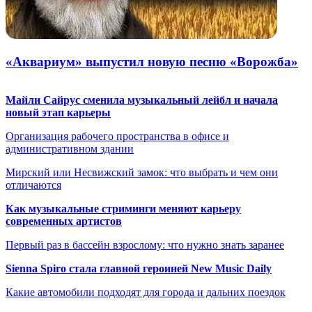
«Аквариум» выпустил новую песню «Ворожба»
Майли Сайрус сменила музыкальный лейбл и начала
новый этап карьеры
Организация рабочего пространства в офисе и
административном здании
Мирский или Несвижский замок: что выбрать и чем они
отличаются
Как музыкальные стриминги меняют карьеру
современных артистов
Первый раз в бассейн взрослому: что нужно знать заранее
Sienna Spiro стала главной героиней New Music Daily
Какие автомобили подходят для города и дальних поездок