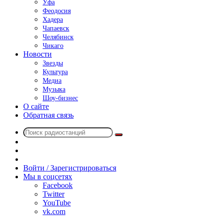
Уфа
Феодосия
Хадера
Чапаевск
Челябинск
Чикаго
Новости
Звезды
Культура
Медиа
Музыка
Шоу-бизнес
О сайте
Обратная связь
Поиск
Switch
радиостанций
skin
Sidebar
Случайное
радио
Войти / Зарегистрироваться
Мы в соцсетях
Facebook
Twitter
YouTube
vk.com