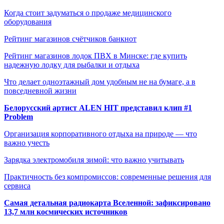
Когда стоит задуматься о продаже медицинского
оборудования
Рейтинг магазинов счётчиков банкнот
Рейтинг магазинов лодок ПВХ в Минске: где купить
надежную лодку для рыбалки и отдыха
Что делает одноэтажный дом удобным не на бумаге, а в
повседневной жизни
Белорусский артист ALEN HIT представил клип #1
Problem
Организация корпоративного отдыха на природе — что
важно учесть
Зарядка электромобиля зимой: что важно учитывать
Практичность без компромиссов: современные решения для
сервиса
Самая детальная радиокарта Вселенной: зафиксировано
13,7 млн космических источников