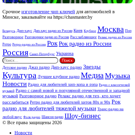
Аплюс
Beat
Срочное
изготовление чип ключей
для автомобилей в
Минске, заказывайте на https://chasmaster.by
Москва
Киев
Дип-хаус
Дип-хаус радио из России
Клубное
Поп
Беларусь
Разговорное
Расслабляющее
Разговорное радио из России
Релакс радио из России
Рок
Рок радио из России
Ретро
Ретро-радио из России
Россия
Украина
Санкт-Петербург
Найти:
Звезды
Дип-хаус радио
Джаз радио
Детское радио
Культура
Медиа
Музыка
Лучшее клубное радио
Новости
Радио для любителей хип-хопа и рэпа
Радио с классической
Радио с самой новой и популярной отечественной и западной
музыкой
музыкой
Разговорное радио
Релакс радио для тех, кто хочет
Рок
расслабиться
Ретро радио для любителей хитов 80х и 90х
радио для любителей тяжелой музыки
Транс-радио на
Шоу-бизнес
любой вкус
Шансон радио
Фолк радио
© Все права защищены 2026
Новости