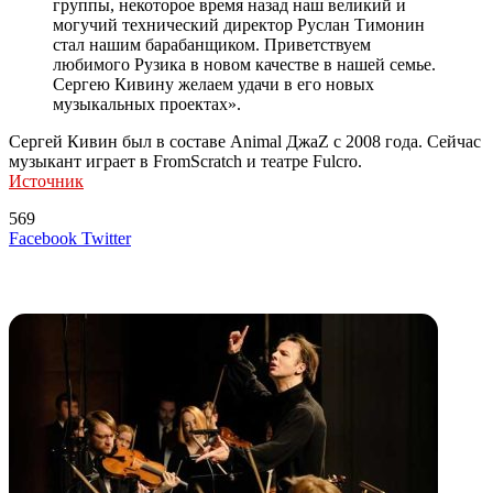
группы, некоторое время назад наш великий и
могучий технический директор Руслан Тимонин
стал нашим барабанщиком. Приветствуем
любимого Рузика в новом качестве в нашей семье.
Сергею Кивину желаем удачи в его новых
музыкальных проектах».
Сергей Кивин был в составе Animal ДжаZ с 2008 года. Сейчас
музыкант играет в FromScratch и театре Fulcro.
Источник
569
LinkedIn
Tumblr
Reddit
Вконтакте
Одноклассники
Skype
Messenger
Messenger
WhatsApp
Telegram
Viber
Line
Поделиться
Печатать
Facebook
Twitter
через
электронную
Похожие радио
почту