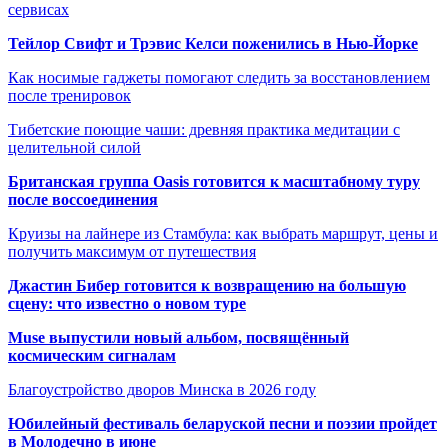
сервисах
Тейлор Свифт и Трэвис Келси поженились в Нью-Йорке
Как носимые гаджеты помогают следить за восстановлением
после тренировок
Тибетские поющие чаши: древняя практика медитации с
целительной силой
Британская группа Oasis готовится к масштабному туру
после воссоединения
Круизы на лайнере из Стамбула: как выбрать маршрут, цены и
получить максимум от путешествия
Джастин Бибер готовится к возвращению на большую
сцену: что известно о новом туре
Muse выпустили новый альбом, посвящённый
космическим сигналам
Благоустройство дворов Минска в 2026 году
Юбилейный фестиваль беларуской песни и поэзии пройдет
в Молодечно в июне