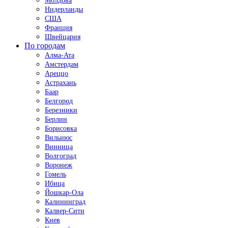
Молдова
Нидерланды
США
Франция
Швейцария
По городам
Алма-Ата
Амстердам
Ареццо
Астрахань
Баар
Белгород
Березники
Берлин
Борисовка
Вильнюс
Винница
Волгоград
Воронеж
Гомель
Ибица
Йошкар-Ола
Калининград
Калвер-Сити
Киев