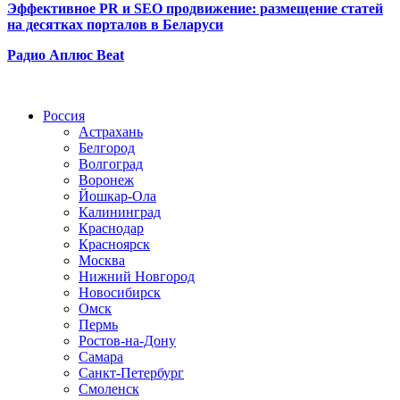
Эффективное PR и SEO продвижение:
размещение статей
на десятках порталов в Беларуси
Радио Аплюс Beat
Радио по странам
Россия
Астрахань
Белгород
Волгоград
Воронеж
Йошкар-Ола
Калининград
Краснодар
Красноярск
Москва
Нижний Новгород
Новосибирск
Омск
Пермь
Ростов-на-Дону
Самара
Санкт-Петербург
Смоленск