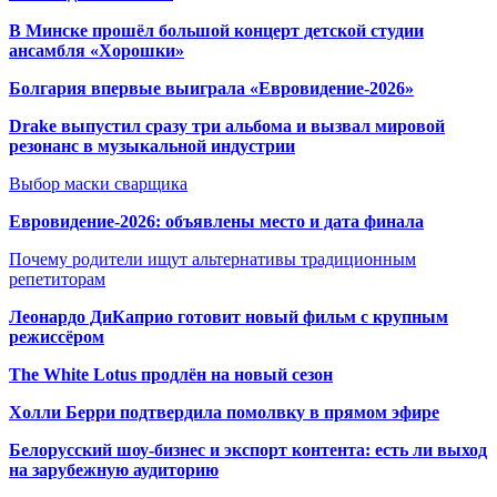
В Минске прошёл большой концерт детской студии
ансамбля «Хорошки»
Болгария впервые выиграла «Евровидение-2026»
Drake выпустил сразу три альбома и вызвал мировой
резонанс в музыкальной индустрии
Выбор маски сварщика
Евровидение-2026: объявлены место и дата финала
Почему родители ищут альтернативы традиционным
репетиторам
Леонардо ДиКаприо готовит новый фильм с крупным
режиссёром
The White Lotus продлён на новый сезон
Холли Берри подтвердила помолвк
у в прямом эфире
Белорусский шоу-бизнес и экспорт контента: есть ли выход
на зарубежную аудиторию