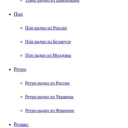
Транс-радио из Швейцарии
Поп
Поп-радио из России
Поп-радио из Беларуси
Поп радио из Молдовы
Ретро
Ретро-радио из России
Ретро-радио из Украины
Ретро-радио из Франции
Релакс