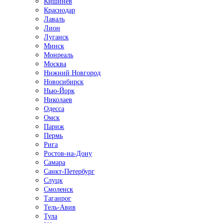
Кишинёв
Краснодар
Лаваль
Лион
Луганск
Минск
Монреаль
Москва
Нижний Новгород
Новосибирск
Нью-Йорк
Николаев
Одесса
Омск
Париж
Пермь
Рига
Ростов-на-Дону
Самара
Санкт-Петербург
Слуцк
Смоленск
Таганрог
Тель-Авив
Тула