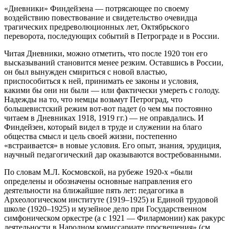
«Дневники» Финдейзена — потрясающее по своему
воздействию повествование и свидетельство очевидца
трагических предреволюционных лет, Октябрьского
переворота, последующих событий в Петрограде и в России.
Читая Дневники, можно отметить, что после 1920 тон его
высказываний становится менее резким. Оставшись в России,
он был вынужден смириться с новой властью,
приспособиться к ней, принимать ее законы и условия,
какими бы они ни были — или фактически умереть с голоду.
Надежды на то, что немцы возьмут Петроград, что
большевистский режим вот-вот падет (о чем мы постоянно
читаем в Дневниках 1918, 1919 гг.) — не оправдались. И
Финдейзен, который видел в труде и служении на благо
общества смысл и цель своей жизни, постепенно
«встраивается» в новые условия. Его опыт, знания, эрудиция,
научный педагогический дар оказываются востребованными.
По словам М.Л. Космовской, на рубеже 1920-х «были
определены и обозначены основные направления его
деятельности на ближайшие пять лет: педагогика в
Археологическом институте (1919–1925) и Единой трудовой
школе (1920–1925) и музейное дело при Государственном
симфоническом оркестре (а с 1921 — Филармонии) как ракурс
деятельности в Народном комиссариате просвещения» (см.