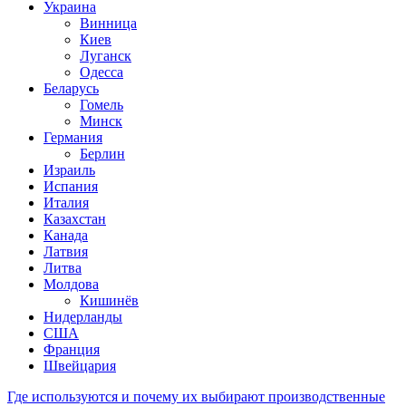
Украина
Винница
Киев
Луганск
Одесса
Беларусь
Гомель
Минск
Германия
Берлин
Израиль
Испания
Италия
Казахстан
Канада
Латвия
Литва
Молдова
Кишинёв
Нидерланды
США
Франция
Швейцария
Где используются и почему их выбирают производственные