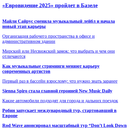
«Евровидение 2025» пройдет в Базеле
Майли Сайрус сменила музыкальный лейбл и начала
новый этап карьеры
Организация рабочего пространства в офисе и
административном здании
Мирский или Несвижский замок: что выбрать и чем они
отличаются
Как музыкальные стриминги меняют карьеру
современных артистов
Первый раз в бассейн взрослому: что нужно знать заранее
Sienna Spiro стала главной героиней New Music Daily
Какие автомобили подходят для города и дальних поездок
Робин запускает международный тур, стартовавший в
Европе
Rod Wave анонсировал масштабный тур “Don’t Look Down