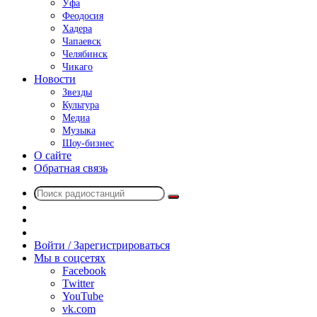
Уфа
Феодосия
Хадера
Чапаевск
Челябинск
Чикаго
Новости
Звезды
Культура
Медиа
Музыка
Шоу-бизнес
О сайте
Обратная связь
Поиск
Switch
радиостанций
skin
Sidebar
Случайное
радио
Войти / Зарегистрироваться
Мы в соцсетях
Facebook
Twitter
YouTube
vk.com