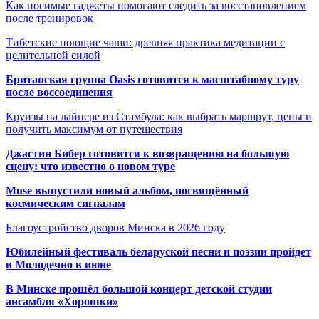
Как носимые гаджеты помогают следить за восстановлением
после тренировок
Тибетские поющие чаши: древняя практика медитации с
целительной силой
Британская группа Oasis готовится к масштабному туру
после воссоединения
Круизы на лайнере из Стамбула: как выбрать маршрут, цены и
получить максимум от путешествия
Джастин Бибер готовится к возвращению на большую
сцену: что известно о новом туре
Muse выпустили новый альбом, посвящённый
космическим сигналам
Благоустройство дворов Минска в 2026 году
Юбилейный фестиваль беларуской песни и поэзии пройдет
в Молодечно в июне
В Минске прошёл большой концерт детской студии
ансамбля «Хорошки»