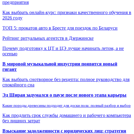
предприятия
Как выбрать онлайн-курс: признаки качественного обучения в
2026 году
ТОП 5: прокатов авто в Бресте для поездок по Беларуси
Рейтинг ритуальных агентств в Дзержинске
Почему подготовку к ЦТ и ЦЭ лучше начинать летом, а не
осенью
В мировой музыкальной индустрии появится новый
гигант
Как выбрать снотворное без рецепта: полное руководство для
спокойного сна
Эд Ширан задумался о паузе после нового этапа карьеры
Какие породы древесины подходят для доски пола: полный разбор и выбор
Как продлить срок службы домашнего и рабочего компьютера
без лишних затрат
Взыскание задолженности с юридических лиц: стратегия