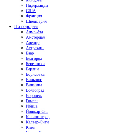
Молдова
Нидерланды
США
Франция
Швейцария
По городам
Алма-Ата
Амстердам
Ареццо
Астрахань
Баар
Белгород
Березники
Берлин
Борисовка
Вильнюс
Винница
Волгоград
Воронеж
Гомель
Ибица
Йошкар-Ола
Калининград
Калвер-Сити
Киев