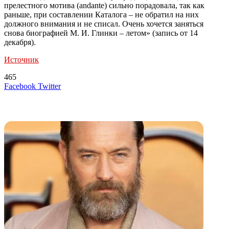
прелестного мотива (andante) сильно порадовала, так как
раньше, при составлении Каталога – не обратил на них
должного внимания и не списал. Очень хочется заняться
снова биографией М. И. Глинки – летом» (запись от 14
декабря).
Источник
465
LinkedIn
Tumblr
Reddit
Вконтакте
Одноклассники
Skype
Messenger
Messenger
WhatsApp
Telegram
Viber
Line
Поделиться
Печатать
Facebook
Twitter
через
электронную
Похожие радио
почту