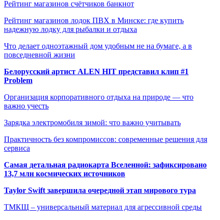
Рейтинг магазинов счётчиков банкнот
Рейтинг магазинов лодок ПВХ в Минске: где купить
надежную лодку для рыбалки и отдыха
Что делает одноэтажный дом удобным не на бумаге, а в
повседневной жизни
Белорусский артист ALEN HIT представил клип #1
Problem
Организация корпоративного отдыха на природе — что
важно учесть
Зарядка электромобиля зимой: что важно учитывать
Практичность без компромиссов: современные решения для
сервиса
Самая детальная радиокарта Вселенной: зафиксировано
13,7 млн космических источников
Taylor Swift завершила очередной этап мирового тура
ТМКЩ – универсальный материал для агрессивной среды