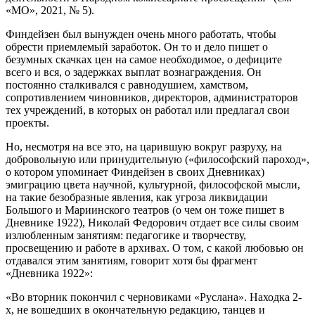
«МО», 2021, № 5).
Финдейзен был вынужден очень много работать, чтобы
обрести приемлемый заработок. Он то и дело пишет о
безумных скачках цен на самое необходимое, о дефиците
всего и вся, о задержках выплат вознаграждения. Он
постоянно сталкивался с равнодушием, хамством,
сопротивлением чиновников, директоров, администраторов
тех учреждений, в которых он работал или предлагал свои
проекты.
Но, несмотря на все это, на царившую вокруг разруху, на
добровольную или принудительную («философский пароход»,
о котором упоминает Финдейзен в своих Дневниках)
эмиграцию цвета научной, культурной, философской мысли,
на такие безобразные явления, как угроза ликвидации
Большого и Мариинского театров (о чем он тоже пишет в
Дневнике 1922), Николай Федорович отдает все силы своим
излюбленным занятиям: педагогике и творчеству,
просвещению и работе в архивах. О том, с какой любовью он
отдавался этим занятиям, говорит хотя бы фрагмент
«Дневника 1922»:
«Во вторник покончил с черновиками «Руслана». Находка 2-
х, не вошедших в окончательную редакцию, танцев и