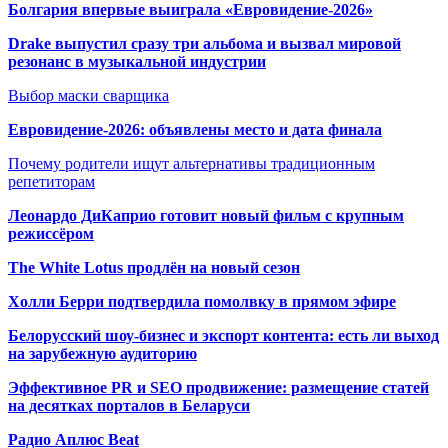
Болгария впервые выиграла «Евровидение-2026»
Drake выпустил сразу три альбома и вызвал мировой
резонанс в музыкальной индустрии
Выбор маски сварщика
Евровидение-2026: объявлены место и дата финала
Почему родители ищут альтернативы традиционным
репетиторам
Леонардо ДиКаприо готовит новый фильм с крупным
режиссёром
The White Lotus продлён на новый сезон
Холли Берри подтвердила помолвк
у в прямом эфире
Белорусский шоу-бизнес и экспорт контента: есть ли выход
на зарубежную аудиторию
Эффективное PR и SEO продвижение:
размещение статей
на десятках порталов в Беларуси
Радио Аплюс Beat