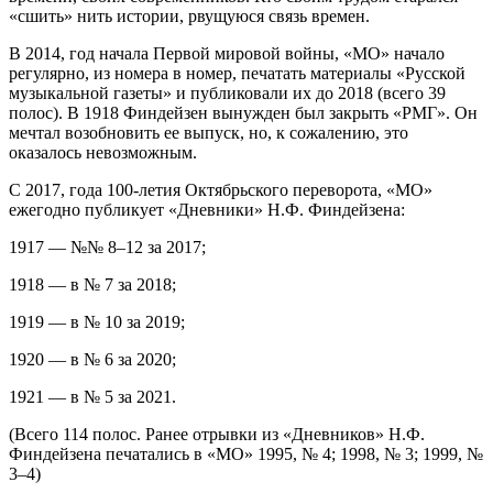
«сшить» нить истории, рвущуюся связь времен.
В 2014, год начала Первой мировой войны, «МО» начало
регулярно, из номера в номер, печатать материалы «Русской
музыкальной газеты» и публиковали их до 2018 (всего 39
полос). В 1918 Финдейзен вынужден был закрыть «РМГ». Он
мечтал возобновить ее выпуск, но, к сожалению, это
оказалось невозможным.
С 2017, года 100-летия Октябрьского переворота, «МО»
ежегодно публикует «Дневники» Н.Ф. Финдейзена:
1917 — №№ 8–12 за 2017;
1918 — в № 7 за 2018;
1919 — в № 10 за 2019;
1920 — в № 6 за 2020;
1921 — в № 5 за 2021.
(Всего 114 полос. Ранее отрывки из «Дневников» Н.Ф.
Финдейзена печатались в «МО» 1995, № 4; 1998, № 3; 1999, №
3–4)