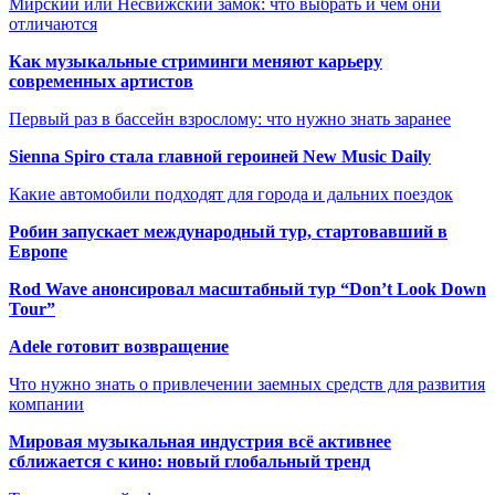
Мирский или Несвижский замок: что выбрать и чем они
отличаются
Как музыкальные стриминги меняют карьеру
современных артистов
Первый раз в бассейн взрослому: что нужно знать заранее
Sienna Spiro стала главной героиней New Music Daily
Какие автомобили подходят для города и дальних поездок
Робин запускает международный тур, стартовавший в
Европе
Rod Wave анонсировал масштабный тур “Don’t Look Down
Tour”
Adele готовит возвращение
Что нужно знать о привлечении заемных средств для развития
компании
Мировая музыкальная индустрия всё активнее
сближается с кино: новый глобальный тренд