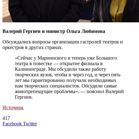
Валерий Гергиев и министр Ольга Любимова
Обсуждались вопросы организации гастролей театров и
оркестров в других странах.
«Сейчас у Мариинского и теперь уже Большого
театра в повестке — открытие филиала в
Калининграде. Мы обсудили также работу
творческих вузов, чтобы и через год, и через пять
лет мы гарантированно получали необходимых
нам творческих специалистов. Обсудили самые
животрепещущие проблемы», — пояснил Валерий
Гергиев.
Источник
417
LinkedIn
Tumblr
Reddit
Вконтакте
Одноклассники
Skype
Messenger
Messenger
WhatsApp
Telegram
Viber
Line
Поделиться
Печатать
Facebook
Twitter
через
электронную
Похожие радио