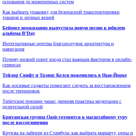
основания до инженерных систем
Как выбрать упаковку для безопасной транспортировки
товаров и личных вещей
Бейонсе неожиданно выпустила новую песню к юбилею
альбома B’Day
Интегративные центры благополучия: архитектура и
навигация
Почему низкий порог входа стал важным фактором в онлайн-
сервисах
Тейлор Свифт и Трэвис Келси поженились в Нью-Йорке
Как носимые гаджеты помогают следить за восстановлением
после тренировок
Тибетские поющие чаши: древняя практика медитации с
целительной силой
Британская группа Oasis готовится к масштабному туру
после воссоединения
Круизы на лайнере из Стамбула: как выбрать маршрут, цены и