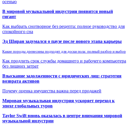
осенью
В мировой музыкальной индустрии появится новый
гигант
Как выбрать снотворное без рецепта: полное руководство для
спокойного сна
Эд Ширан задумался о паузе после нового этапа карьеры
Какие породы древесины подходят для доски пола: полный разбор и выбор
Как продлить срок службы домашнего и рабочего компьютера
без лишних затрат
Взыскание задолженности с юридических лиц: стратегия
возврата активов
Почему оценка имущества важна перед продажей
Мировая музыкальная индустрия ускоряет переход к
эпохе глобальных туров
Taylor Swift вновь оказалась в центре внимания мировой
музыкальной индустрии