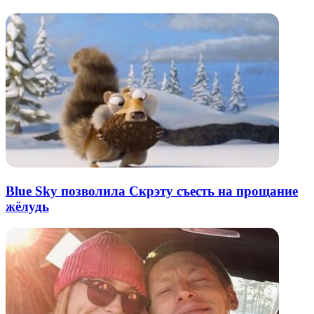
почту
Blue Sky позволила Скрэту съесть на прощание
жёлудь