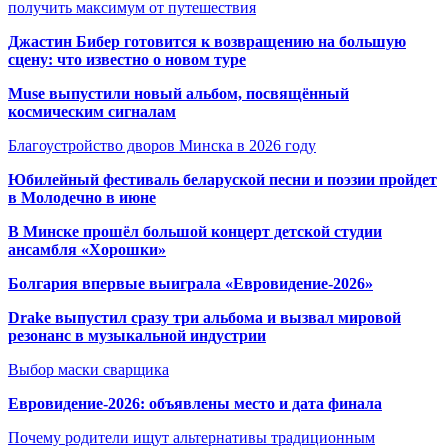
получить максимум от путешествия
Джастин Бибер готовится к возвращению на большую
сцену: что известно о новом туре
Muse выпустили новый альбом, посвящённый
космическим сигналам
Благоустройство дворов Минска в 2026 году
Юбилейный фестиваль беларуской песни и поэзии пройдет
в Молодечно в июне
В Минске прошёл большой концерт детской студии
ансамбля «Хорошки»
Болгария впервые выиграла «Евровидение-2026»
Drake выпустил сразу три альбома и вызвал мировой
резонанс в музыкальной индустрии
Выбор маски сварщика
Евровидение-2026: объявлены место и дата финала
Почему родители ищут альтернативы традиционным