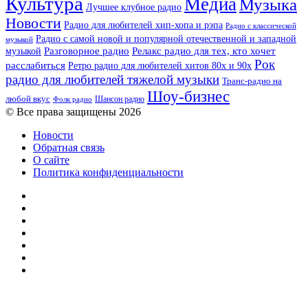
Культура
Медиа
Музыка
Лучшее клубное радио
Новости
Радио для любителей хип-хопа и рэпа
Радио с классической
Радио с самой новой и популярной отечественной и западной
музыкой
музыкой
Разговорное радио
Релакс радио для тех, кто хочет
Рок
расслабиться
Ретро радио для любителей хитов 80х и 90х
радио для любителей тяжелой музыки
Транс-радио на
Шоу-бизнес
любой вкус
Шансон радио
Фолк радио
© Все права защищены 2026
Новости
Обратная связь
О сайте
Политика конфиденциальности
Facebook
Twitter
YouTube
vk.com
Одноклассники
Telegram
RSS
Кнопка
«Наверх»