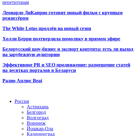
репетиторам
Леонардо ДиКаприо готовит новый фильм с крупным
режиссёром
The White Lotus продлён на новый сезон
Холли Берри подтвердила помолвк
у в прямом эфире
Белорусский шоу-бизнес и экспорт контента: есть ли выход
на зарубежную аудиторию
Эффективное PR и SEO продвижение:
размещение статей
на десятках порталов в Беларуси
Радио Аплюс Beat
Радио по странам
Россия
Астрахань
Белгород
Волгоград
Воронеж
Йошкар-Ола
Калининград