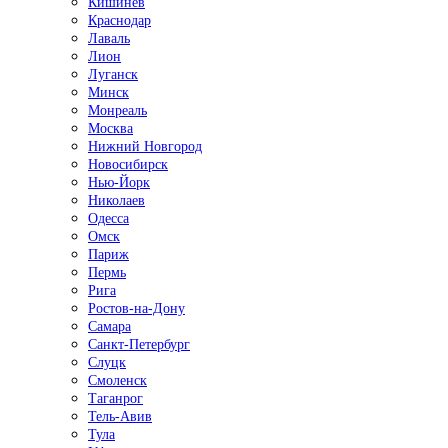
Кишинёв
Краснодар
Лаваль
Лион
Луганск
Минск
Монреаль
Москва
Нижний Новгород
Новосибирск
Нью-Йорк
Николаев
Одесса
Омск
Париж
Пермь
Рига
Ростов-на-Дону
Самара
Санкт-Петербург
Слуцк
Смоленск
Таганрог
Тель-Авив
Тула