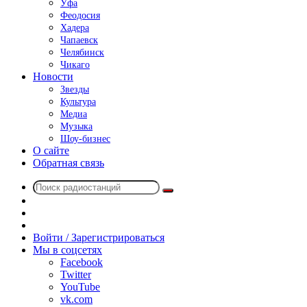
Уфа
Феодосия
Хадера
Чапаевск
Челябинск
Чикаго
Новости
Звезды
Культура
Медиа
Музыка
Шоу-бизнес
О сайте
Обратная связь
Поиск
Switch
радиостанций
skin
Sidebar
Случайное
радио
Войти / Зарегистрироваться
Мы в соцсетях
Facebook
Twitter
YouTube
vk.com