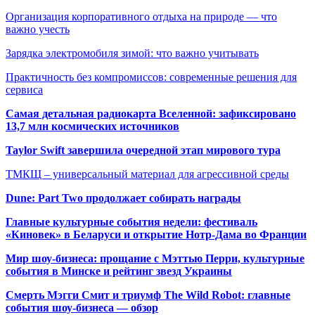
Организация корпоративного отдыха на природе — что
важно учесть
Зарядка электромобиля зимой: что важно учитывать
Практичность без компромиссов: современные решения для
сервиса
Самая детальная радиокарта Вселенной: зафиксировано
13,7 млн космических источников
Taylor Swift завершила очередной этап мирового тура
ТМКЩ – универсальный материал для агрессивной среды
Dune: Part Two продолжает собирать награды
Главные культурные события недели: фестиваль
«Киновек» в Беларуси и открытие Нотр-Дама во Франции
Мир шоу-бизнеса: прощание с Мэттью Перри, культурные
события в Минске и рейтинг звезд Украины
Смерть Мэгги Смит и триумф The Wild Robot: главные
события шоу-бизнеса — обзор