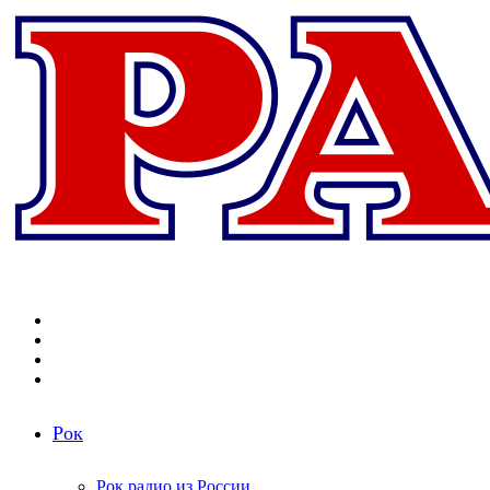
Меню
Поиск
радиостанций
Switch
skin
Войти
Рок
Рок радио из России