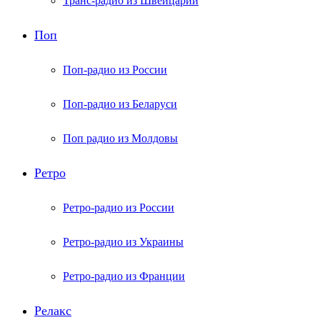
Транс-радио из Швейцарии
Поп
Поп-радио из России
Поп-радио из Беларуси
Поп радио из Молдовы
Ретро
Ретро-радио из России
Ретро-радио из Украины
Ретро-радио из Франции
Релакс