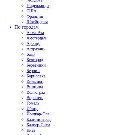
Молдова
Нидерланды
США
Франция
Швейцария
По городам
Алма-Ата
Амстердам
Ареццо
Астрахань
Баар
Белгород
Березники
Берлин
Борисовка
Вильнюс
Винница
Волгоград
Воронеж
Гомель
Ибица
Йошкар-Ола
Калининград
Калвер-Сити
Киев