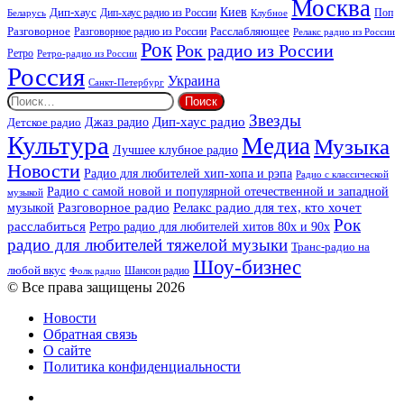
Москва
Киев
Дип-хаус
Дип-хаус радио из России
Клубное
Поп
Беларусь
Разговорное
Расслабляющее
Разговорное радио из России
Релакс радио из России
Рок
Рок радио из России
Ретро
Ретро-радио из России
Россия
Украина
Санкт-Петербург
Найти:
Звезды
Дип-хаус радио
Джаз радио
Детское радио
Культура
Медиа
Музыка
Лучшее клубное радио
Новости
Радио для любителей хип-хопа и рэпа
Радио с классической
Радио с самой новой и популярной отечественной и западной
музыкой
музыкой
Разговорное радио
Релакс радио для тех, кто хочет
Рок
расслабиться
Ретро радио для любителей хитов 80х и 90х
радио для любителей тяжелой музыки
Транс-радио на
Шоу-бизнес
любой вкус
Шансон радио
Фолк радио
© Все права защищены 2026
Новости
Обратная связь
О сайте
Политика конфиденциальности
Facebook