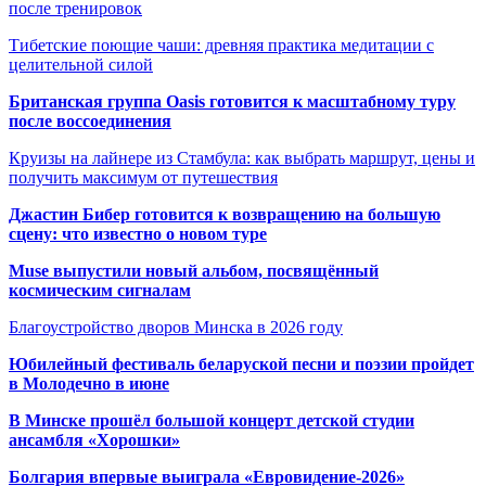
после тренировок
Тибетские поющие чаши: древняя практика медитации с
целительной силой
Британская группа Oasis готовится к масштабному туру
после воссоединения
Круизы на лайнере из Стамбула: как выбрать маршрут, цены и
получить максимум от путешествия
Джастин Бибер готовится к возвращению на большую
сцену: что известно о новом туре
Muse выпустили новый альбом, посвящённый
космическим сигналам
Благоустройство дворов Минска в 2026 году
Юбилейный фестиваль беларуской песни и поэзии пройдет
в Молодечно в июне
В Минске прошёл большой концерт детской студии
ансамбля «Хорошки»
Болгария впервые выиграла «Евровидение-2026»