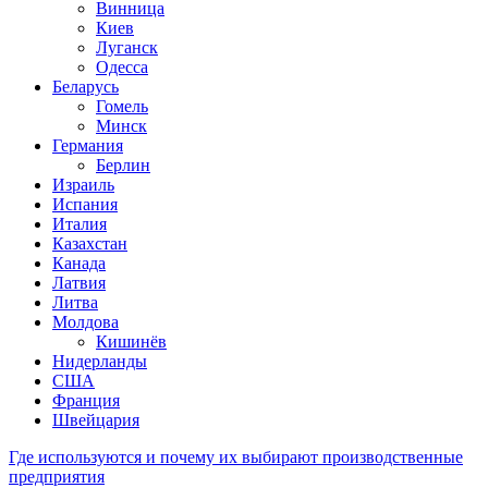
Винница
Киев
Луганск
Одесса
Беларусь
Гомель
Минск
Германия
Берлин
Израиль
Испания
Италия
Казахстан
Канада
Латвия
Литва
Молдова
Кишинёв
Нидерланды
США
Франция
Швейцария
Где используются и почему их выбирают производственные
предприятия