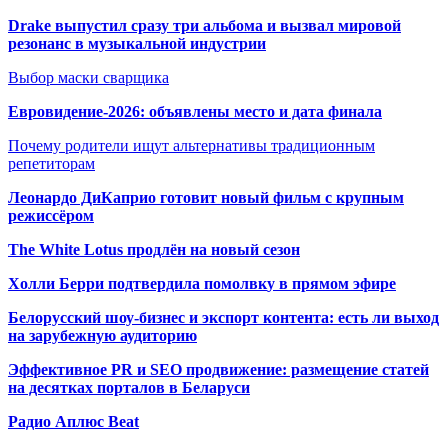
Drake выпустил сразу три альбома и вызвал мировой
резонанс в музыкальной индустрии
Выбор маски сварщика
Евровидение-2026: объявлены место и дата финала
Почему родители ищут альтернативы традиционным
репетиторам
Леонардо ДиКаприо готовит новый фильм с крупным
режиссёром
The White Lotus продлён на новый сезон
Холли Берри подтвердила помолвк
у в прямом эфире
Белорусский шоу-бизнес и экспорт контента: есть ли выход
на зарубежную аудиторию
Эффективное PR и SEO продвижение:
размещение статей
на десятках порталов в Беларуси
Радио Аплюс Beat