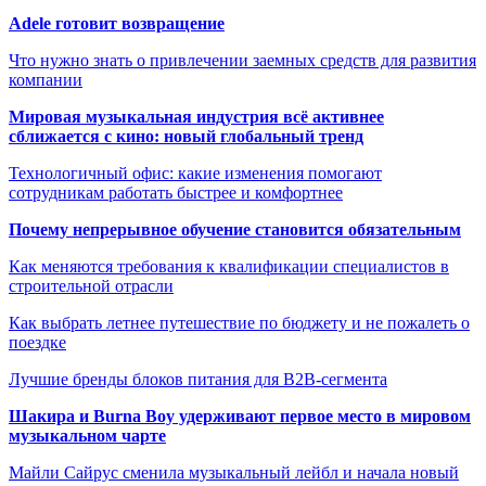
Adele готовит возвращение
Что нужно знать о привлечении заемных средств для развития
компании
Мировая музыкальная индустрия всё активнее
сближается с кино: новый глобальный тренд
Технологичный офис: какие изменения помогают
сотрудникам работать быстрее и комфортнее
Почему непрерывное обучение становится обязательным
Как меняются требования к квалификации специалистов в
строительной отрасли
Как выбрать летнее путешествие по бюджету и не пожалеть о
поездке
Лучшие бренды блоков питания для B2B-сегмента
Шакира и Burna Boy удерживают первое место в мировом
музыкальном чарте
Майли Сайрус сменила музыкальный лейбл и начала новый