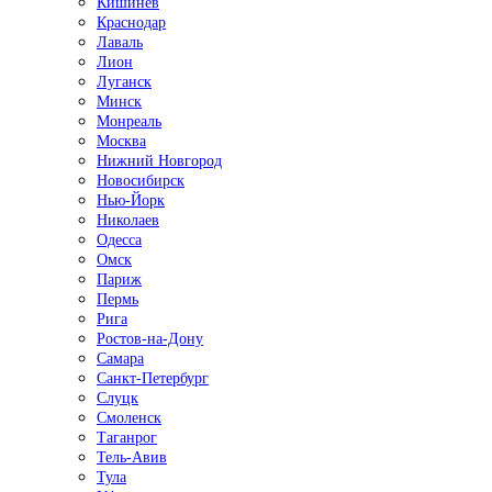
Кишинёв
Краснодар
Лаваль
Лион
Луганск
Минск
Монреаль
Москва
Нижний Новгород
Новосибирск
Нью-Йорк
Николаев
Одесса
Омск
Париж
Пермь
Рига
Ростов-на-Дону
Самара
Санкт-Петербург
Слуцк
Смоленск
Таганрог
Тель-Авив
Тула