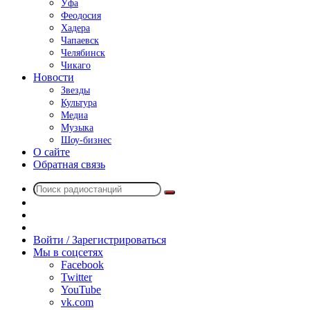
Уфа
Феодосия
Хадера
Чапаевск
Челябинск
Чикаго
Новости
Звезды
Культура
Медиа
Музыка
Шоу-бизнес
О сайте
Обратная связь
Поиск
Switch
радиостанций
skin
Sidebar
Случайное
радио
Войти / Зарегистрироваться
Мы в соцсетях
Facebook
Twitter
YouTube
vk.com