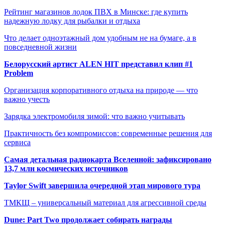
Рейтинг магазинов лодок ПВХ в Минске: где купить
надежную лодку для рыбалки и отдыха
Что делает одноэтажный дом удобным не на бумаге, а в
повседневной жизни
Белорусский артист ALEN HIT представил клип #1
Problem
Организация корпоративного отдыха на природе — что
важно учесть
Зарядка электромобиля зимой: что важно учитывать
Практичность без компромиссов: современные решения для
сервиса
Самая детальная радиокарта Вселенной: зафиксировано
13,7 млн космических источников
Taylor Swift завершила очередной этап мирового тура
ТМКЩ – универсальный материал для агрессивной среды
Dune: Part Two продолжает собирать награды