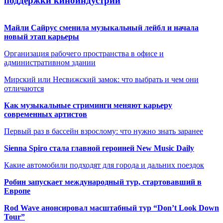
поддержки киноиндустрии
Майли Сайрус сменила музыкальный лейбл и начала
новый этап карьеры
Организация рабочего пространства в офисе и
административном здании
Мирский или Несвижский замок: что выбрать и чем они
отличаются
Как музыкальные стриминги меняют карьеру
современных артистов
Первый раз в бассейн взрослому: что нужно знать заранее
Sienna Spiro стала главной героиней New Music Daily
Какие автомобили подходят для города и дальних поездок
Робин запускает международный тур, стартовавший в
Европе
Rod Wave анонсировал масштабный тур “Don’t Look Down
Tour”