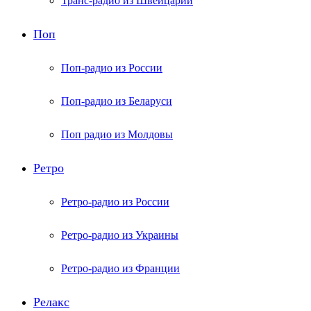
Транс-радио из Швейцарии
Поп
Поп-радио из России
Поп-радио из Беларуси
Поп радио из Молдовы
Ретро
Ретро-радио из России
Ретро-радио из Украины
Ретро-радио из Франции
Релакс